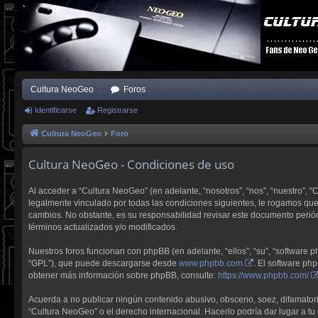
Cultura NeoGeo
Foros
Identificarse
Registrarse
Cultura NeoGeo
Foro
Cultura NeoGeo - Condiciones de uso
Al acceder a “Cultura NeoGeo” (en adelante, “nosotros”, “nos”, “nuestro”, 
legalmente vinculado por todas las condiciones siguientes, le rogamos qu
cambios. No obstante, es su responsabilidad revisar este documento perió
términos actualizados y/o modificados.
Nuestros foros funcionan con phpBB (en adelante, “ellos”, “su”, “software
“GPL”), que puede descargarse desde
www.phpbb.com
. El software ph
obtener más información sobre phpBB, consulte:
https://www.phpbb.com/
Acuerda a no publicar ningún contenido abusivo, obsceno, soez, difamatorio,
“Cultura NeoGeo” o el derecho internacional. Hacerlo podría dar lugar a tu 