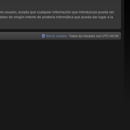
omo usuario, acepta que cualquier información que introduzcas pueda ser
les de ningún intento de piratería informática que pueda dar lugar a la
Borrar cookies
Todos los horarios son
UTC+02:00