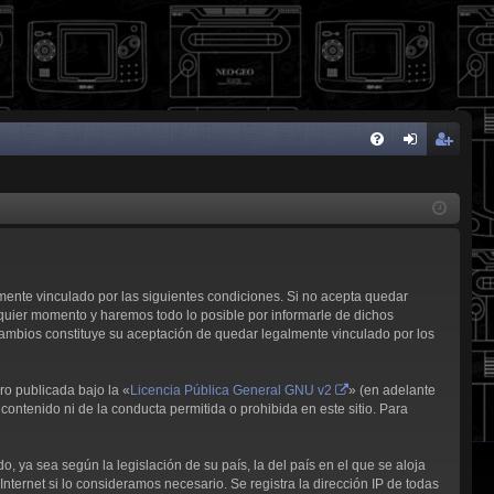
FA
de
eg
Q
nti
ist
fic
ra
ar
rs
lmente vinculado por las siguientes condiciones. Si no acepta quedar
se
e
quier momento y haremos todo lo posible por informarle de dichos
cambios constituye su aceptación de quedar legalmente vinculado por los
ro publicada bajo la «
Licencia Pública General GNU v2
» (en adelante
contenido ni de la conducta permitida o prohibida en este sitio. Para
, ya sea según la legislación de su país, la del país en el que se aloja
nternet si lo consideramos necesario. Se registra la dirección IP de todas