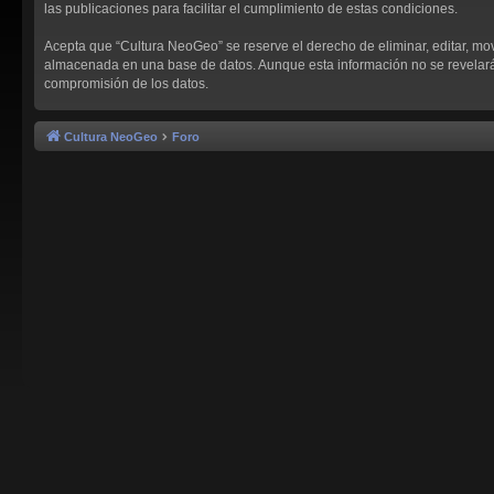
las publicaciones para facilitar el cumplimiento de estas condiciones.
Acepta que “Cultura NeoGeo” se reserve el derecho de eliminar, editar, mo
almacenada en una base de datos. Aunque esta información no se revelará a
compromisión de los datos.
Cultura NeoGeo
Foro