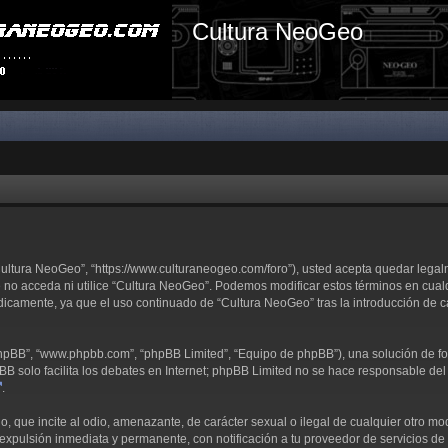
Cultura NeoGeo
“Cultura NeoGeo”, “https://www.culturaneogeo.com/foro”), usted acepta quedar lega
e no acceda ni utilice “Cultura NeoGeo”. Podemos modificar estos términos en cual
dicamente, ya que el uso continuado de “Cultura NeoGeo” tras la introducción de 
 phpBB”, “www.phpbb.com”, “phpBB Limited”, “Equipo de phpBB”), una solución de fo
pBB solo facilita los debates en Internet; phpBB Limited no se hace responsable del 
.
 que incite al odio, amenazante, de carácter sexual o ilegal de cualquier otro modo
expulsión inmediata y permanente, con notificación a tu proveedor de servicios de I