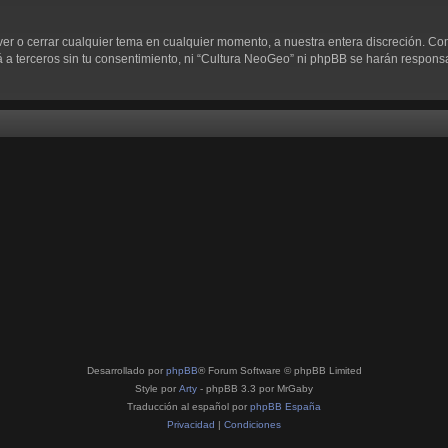
ver o cerrar cualquier tema en cualquier momento, a nuestra entera discreción. C
 terceros sin tu consentimiento, ni “Cultura NeoGeo” ni phpBB se harán responsab
Desarrollado por
phpBB
® Forum Software © phpBB Limited
Style por
Arty
- phpBB 3.3 por MrGaby
Traducción al español por
phpBB España
Privacidad
|
Condiciones