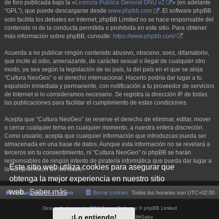
de foro publicada bajo la «
Licencia Pública General GNU v2
» (en adelante
“GPL”), que puede descargarse desde
www.phpbb.com
. El software phpBB
solo facilita los debates en Internet; phpBB Limited no se hace responsable del
contenido ni de la conducta permitida o prohibida en este sitio. Para obtener
más información sobre phpBB, consulte:
https://www.phpbb.com/
.
Acuerda a no publicar ningún contenido abusivo, obsceno, soez, difamatorio,
que incite al odio, amenazante, de carácter sexual o ilegal de cualquier otro
modo, ya sea según la legislación de su país, la del país en el que se aloja
“Cultura NeoGeo” o el derecho internacional. Hacerlo podría dar lugar a tu
expulsión inmediata y permanente, con notificación a tu proveedor de servicios
de Internet si lo consideramos necesario. Se registra la dirección IP de todas
las publicaciones para facilitar el cumplimiento de estas condiciones.
Acepta que “Cultura NeoGeo” se reserve el derecho de eliminar, editar, mover
o cerrar cualquier tema en cualquier momento, a nuestra entera discreción.
Como usuario, acepta que cualquier información que introduzcas pueda ser
almacenada en una base de datos. Aunque esta información no se revelará a
terceros sin tu consentimiento, ni “Cultura NeoGeo” ni phpBB se harán
responsables de ningún intento de piratería informática que pueda dar lugar a
Este sitio web utiliza cookies para asegurar que
la compromisión de los datos.
obtenga la mejor experiencia en nuestro sitio
web.
Saber más
Cultura NeoGeo
Foro
Borrar cookies
Todos los horarios son
UTC+02:00
Desarrollado por
phpBB
® Forum Software © phpBB Limited
¡Lo entiendo!
Style por
Arty
- phpBB 3.3 por MrGaby