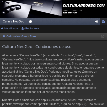
Cultura NeoGeo
Identificarse
Registrarse
or
de
eg
os
nti
ist
Cultura NeoGeo
Foro
fic
ra
Cultura NeoGeo - Condiciones de uso
ar
rs
Al acceder a “Cultura NeoGeo” (en adelante, “nosotros”, “nos”, “nuestro”,
se
e
“Cultura NeoGeo”, “https://www.culturaneogeo.com/foro”), usted acepta quedar
legalmente vinculado por las siguientes condiciones. Si no acepta quedar
legalmente vinculado por todas las condiciones siguientes, le rogamos que no
acceda ni utilice “Cultura NeoGeo”. Podemos modificar estos términos en
cualquier momento y haremos todo lo posible por informarle de dichos
cambios. No obstante, es su responsabilidad revisar este documento
periódicamente, ya que el uso continuado de “Cultura NeoGeo” tras la
introducción de cambios constituye su aceptación de quedar legalmente
vinculado por los términos actualizados y/o modificados.
Nuestros foros funcionan con phpBB (en adelante, “ellos”, “su”, “software
phpBB”, “www.phpbb.com”, “phpBB Limited”, “Equipo de phpBB”), una solución