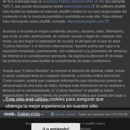
de foro publicada bajo la «
Licencia Pública General GNU v2
» (en adelante
“GPL”), que puede descargarse desde
www.phpbb.com
. El software phpBB
solo facilita los debates en Internet; phpBB Limited no se hace responsable del
contenido ni de la conducta permitida o prohibida en este sitio. Para obtener
más información sobre phpBB, consulte:
https://www.phpbb.com/
.
Acuerda a no publicar ningún contenido abusivo, obsceno, soez, difamatorio,
que incite al odio, amenazante, de carácter sexual o ilegal de cualquier otro
modo, ya sea según la legislación de su país, la del país en el que se aloja
“Cultura NeoGeo” o el derecho internacional. Hacerlo podría dar lugar a tu
expulsión inmediata y permanente, con notificación a tu proveedor de servicios
de Internet si lo consideramos necesario. Se registra la dirección IP de todas
las publicaciones para facilitar el cumplimiento de estas condiciones.
Acepta que “Cultura NeoGeo” se reserve el derecho de eliminar, editar, mover
o cerrar cualquier tema en cualquier momento, a nuestra entera discreción.
Como usuario, acepta que cualquier información que introduzcas pueda ser
almacenada en una base de datos. Aunque esta información no se revelará a
terceros sin tu consentimiento, ni “Cultura NeoGeo” ni phpBB se harán
responsables de ningún intento de piratería informática que pueda dar lugar a
Este sitio web utiliza cookies para asegurar que
la compromisión de los datos.
obtenga la mejor experiencia en nuestro sitio
web.
Saber más
Cultura NeoGeo
Foro
Borrar cookies
Todos los horarios son
UTC+02:00
Desarrollado por
phpBB
® Forum Software © phpBB Limited
¡Lo entiendo!
Style por
Arty
- phpBB 3.3 por MrGaby