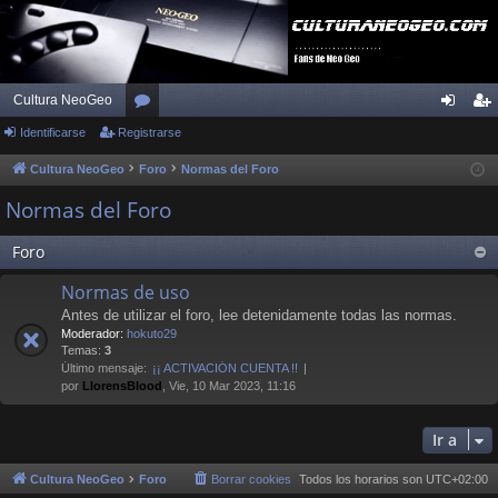
Cultura NeoGeo
Identificarse
Registrarse
or
de
eg
os
nti
ist
Cultura NeoGeo
Foro
Normas del Foro
fic
ra
Normas del Foro
ar
rs
Foro
se
e
Normas de uso
Antes de utilizar el foro, lee detenidamente todas las normas.
Moderador:
hokuto29
Temas:
3
Último mensaje:
¡¡ ACTIVACIÓN CUENTA !!
por
LlorensBlood
, Vie, 10 Mar 2023, 11:16
Ir a
Cultura NeoGeo
Foro
Borrar cookies
Todos los horarios son
UTC+02:00