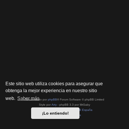
Este sitio web utiliza cookies para asegurar que
obtenga la mejor experiencia en nuestro sitio
web.
Saber más
Desarrollado por
phpBB
® Forum Software © phpBB Limited
Style por
Arty
- phpBB 3.3 por MrGaby
Traducción al español por
phpBB España
¡Lo entiendo!
Privacidad
|
Condiciones