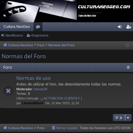
Cultura NeoGeo
Identificarse
Registrarse
or
de
eg
os
nti
ist
Cultura NeoGeo
Foro
Normas del Foro
fic
ra
Normas del Foro
ar
rs
Foro
se
e
Normas de uso
Antes de utilizar el foro, lee detenidamente todas las normas.
Moderador:
hokuto29
Temas:
3
Último mensaje:
¡¡ ACTIVACIÓN CUENTA !!
por
LlorensBlood
, Vie, 10 Mar 2023, 11:16
Ir a
Cultura NeoGeo
Foro
Borrar cookies
Todos los horarios son
UTC+02:00