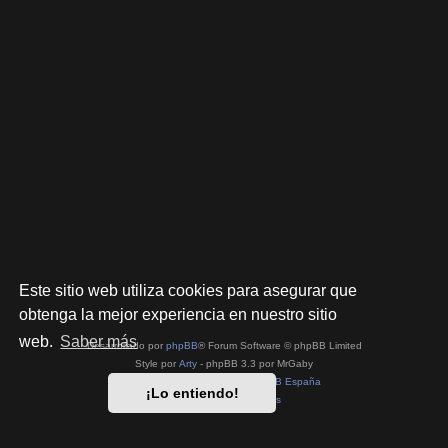
Este sitio web utiliza cookies para asegurar que
obtenga la mejor experiencia en nuestro sitio
web.
Saber más
Desarrollado por
phpBB
® Forum Software © phpBB Limited
Style por
Arty
- phpBB 3.3 por MrGaby
Traducción al español por
phpBB España
¡Lo entiendo!
Privacidad
|
Condiciones