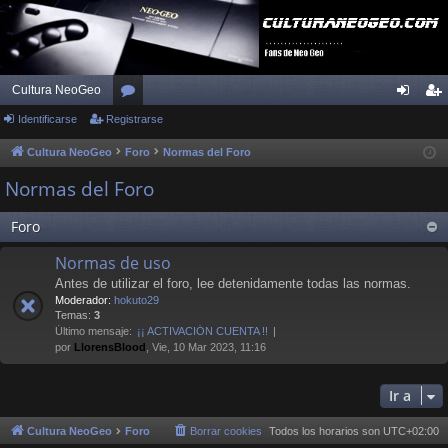
Cultura NeoGeo
Identificarse
Registrarse
or
de
eg
os
nti
ist
Cultura NeoGeo
Foro
Normas del Foro
fic
ra
Normas del Foro
ar
rs
Foro
se
e
Normas de uso
Antes de utilizar el foro, lee detenidamente todas las normas.
Moderador:
hokuto29
Temas:
3
Último mensaje:
¡¡ ACTIVACIÓN CUENTA !!
por
LlorensBlood
, Vie, 10 Mar 2023, 11:16
Ir a
Cultura NeoGeo
Foro
Borrar cookies
Todos los horarios son
UTC+02:00