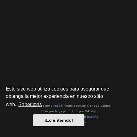
Este sitio web utiliza cookies para asegurar que
obtenga la mejor experiencia en nuestro sitio
web.
Saber más
Desarrollado por
phpBB
® Forum Software © phpBB Limited
Style por
Arty
- phpBB 3.3 por MrGaby
Traducción al español por
phpBB España
¡Lo entiendo!
Privacidad
|
Condiciones