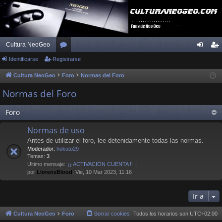
Cultura NeoGeo
Identificarse
Registrarse
or
de
eg
os
nti
ist
Cultura NeoGeo
Foro
Normas del Foro
fic
ra
Normas del Foro
ar
rs
Foro
se
e
Normas de uso
Antes de utilizar el foro, lee detenidamente todas las normas.
Moderador:
hokuto29
Temas:
3
Último mensaje:
¡¡ ACTIVACIÓN CUENTA !!
por
LlorensBlood
, Vie, 10 Mar 2023, 11:16
Ir a
Cultura NeoGeo
Foro
Borrar cookies
Todos los horarios son
UTC+02:00