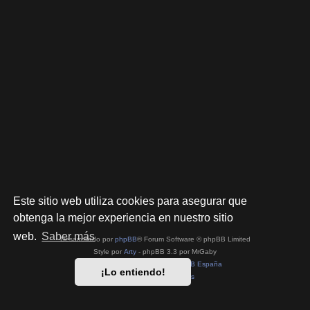
Este sitio web utiliza cookies para asegurar que
obtenga la mejor experiencia en nuestro sitio
web.
Saber más
Desarrollado por
phpBB
® Forum Software © phpBB Limited
Style por
Arty
- phpBB 3.3 por MrGaby
Traducción al español por
phpBB España
¡Lo entiendo!
Privacidad
|
Condiciones