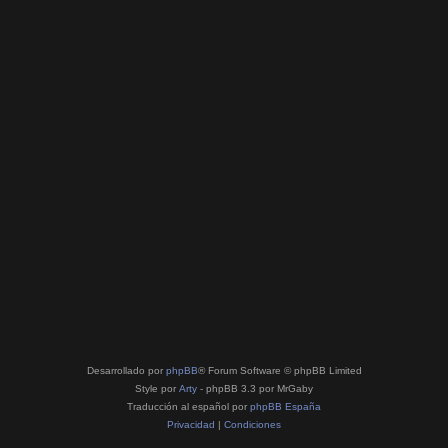
Desarrollado por
phpBB
® Forum Software © phpBB Limited
Style por
Arty
- phpBB 3.3 por MrGaby
Traducción al español por
phpBB España
Privacidad
|
Condiciones