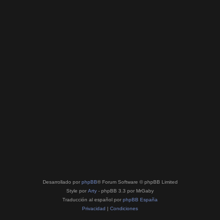
Desarrollado por
phpBB
® Forum Software © phpBB Limited
Style por
Arty
- phpBB 3.3 por MrGaby
Traducción al español por
phpBB España
Privacidad
|
Condiciones