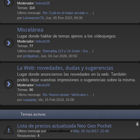
Moderador:
hokuto29
Temas:
114
Último mensaje:
Re: Cuál es el mejor arcade s…
por
Lionwarrior70
, Jue, 05 Ene 2023, 09:30
Miscelánea
Lugar donde hablar de temas ajenos a los videojuegos.
Moderador:
hokuto29
Temas:
77
Último mensaje:
Retroplay [13 y 14 Junio - Ga…
por
jordigahan
, Jue, 04 Jun 2026, 00:50
La Web: novedades, dudas y sugerencias
Lugar donde anunciamos las novedades en la web. También
podéis dejar vuestras impresiones o sugerencias sobre la misma.
Moderador:
hokuto29
Temas:
86
Último mensaje:
Re: Nuevo dosier: Vehículos r…
por
supapep
, Vie, 15 Feb 2019, 15:08
Temas activos
Lista de precios actualizada Neo Geo Pocket
Último mensaje por
LlorensBlood
«
Mar, 18 Jul 2017, 22:49
Respuestas:
4