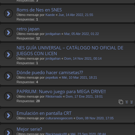
Respuestas:
3
Roms de Nes en SNES
Último mensaje por
Kaede
«
Jue, 14 Abr 2022, 21:55
Respuestas:
1
retro japan
Último mensaje por
jordigahan
«
Mar, 05 Abr 2022, 01:22
Respuestas:
12
NES GUÍA UNIVERSAL – CATÁLOGO NO OFICIAL DE
JUEGOS CON LICEN
Último mensaje por
jordigahan
«
Dom, 14 Nov 2021, 00:14
Respuestas:
1
Dónde puedo hacer camisetas??
Último mensaje por
pepelluis
«
Mié, 10 Mar 2021, 18:21
Respuestas:
4
PAPRIUM: Nuevo juego para MEGA DRIVE!!
Último mensaje por
Rikitornado
«
Dom, 17 Ene 2021, 19:01
Respuestas:
28
1
2
Emulación en pantalla CRT
Último mensaje por
culturaneogeocom
«
Dom, 08 Nov 2020, 17:05
Mejor serie?
Último mensaje por
Blackhawks88
«
Mié, 23 Sep 2020, 08:44