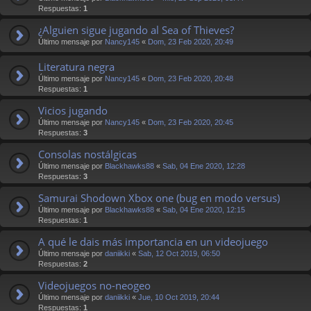
Respuestas:
1
¿Alguien sigue jugando al Sea of Thieves?
Último mensaje por
Nancy145
«
Dom, 23 Feb 2020, 20:49
Literatura negra
Último mensaje por
Nancy145
«
Dom, 23 Feb 2020, 20:48
Respuestas:
1
Vicios jugando
Último mensaje por
Nancy145
«
Dom, 23 Feb 2020, 20:45
Respuestas:
3
Consolas nostálgicas
Último mensaje por
Blackhawks88
«
Sab, 04 Ene 2020, 12:28
Respuestas:
3
Samurai Shodown Xbox one (bug en modo versus)
Último mensaje por
Blackhawks88
«
Sab, 04 Ene 2020, 12:15
Respuestas:
1
A qué le dais más importancia en un videojuego
Último mensaje por
daniikki
«
Sab, 12 Oct 2019, 06:50
Respuestas:
2
Videojuegos no-neogeo
Último mensaje por
daniikki
«
Jue, 10 Oct 2019, 20:44
Respuestas:
1