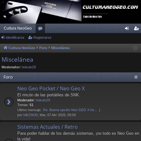
Cultura NeoGeo
Identificarse
Registrarse
or
de
eg
os
nti
ist
Cultura NeoGeo
Foro
Miscelánea
fic
ra
Miscelánea
ar
rs
Moderador:
hokuto29
se
e
Foro
Neo Geo Pocket / Neo Geo X
El rincón de las portátiles de SNK.
Moderador:
hokuto29
Temas:
51
Último mensaje:
Re: Buena opción Neo GEO X ho…
por
hilir23630
, Mar, 07 Abr 2026, 09:56
Sistemas Actuales / Retro
Para poder hablar de los demás sistemas, ¡no todo es Neo Geo en
la vida!