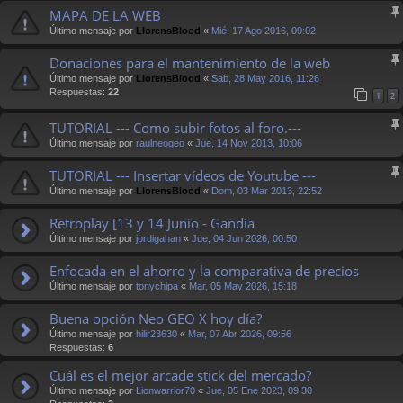
MAPA DE LA WEB
Último mensaje por
LlorensBlood
«
Mié, 17 Ago 2016, 09:02
Donaciones para el mantenimiento de la web
Último mensaje por
LlorensBlood
«
Sab, 28 May 2016, 11:26
Respuestas:
22
1
2
TUTORIAL --- Como subir fotos al foro.---
Último mensaje por
raulneogeo
«
Jue, 14 Nov 2013, 10:06
TUTORIAL --- Insertar vídeos de Youtube ---
Último mensaje por
LlorensBlood
«
Dom, 03 Mar 2013, 22:52
Retroplay [13 y 14 Junio - Gandía
Último mensaje por
jordigahan
«
Jue, 04 Jun 2026, 00:50
Enfocada en el ahorro y la comparativa de precios
Último mensaje por
tonychipa
«
Mar, 05 May 2026, 15:18
Buena opción Neo GEO X hoy día?
Último mensaje por
hilir23630
«
Mar, 07 Abr 2026, 09:56
Respuestas:
6
Cuál es el mejor arcade stick del mercado?
Último mensaje por
Lionwarrior70
«
Jue, 05 Ene 2023, 09:30