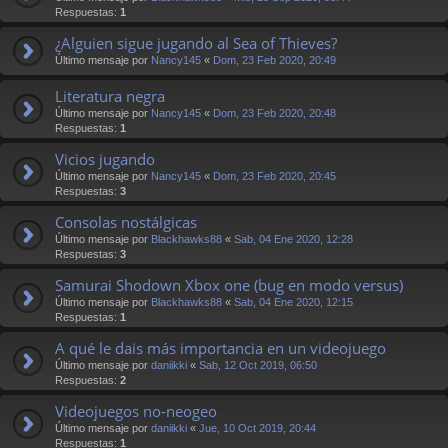
Respuestas:
1
¿Alguien sigue jugando al Sea of Thieves?
Último mensaje por
Nancy145
«
Dom, 23 Feb 2020, 20:49
Literatura negra
Último mensaje por
Nancy145
«
Dom, 23 Feb 2020, 20:48
Respuestas:
1
Vicios jugando
Último mensaje por
Nancy145
«
Dom, 23 Feb 2020, 20:45
Respuestas:
3
Consolas nostálgicas
Último mensaje por
Blackhawks88
«
Sab, 04 Ene 2020, 12:28
Respuestas:
3
Samurai Shodown Xbox one (bug en modo versus)
Último mensaje por
Blackhawks88
«
Sab, 04 Ene 2020, 12:15
Respuestas:
1
A qué le dais más importancia en un videojuego
Último mensaje por
daniikki
«
Sab, 12 Oct 2019, 06:50
Respuestas:
2
Videojuegos no-neogeo
Último mensaje por
daniikki
«
Jue, 10 Oct 2019, 20:44
Respuestas:
1