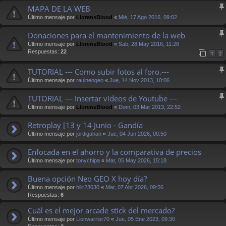
MAPA DE LA WEB
Último mensaje por
LlorensBlood
«
Mié, 17 Ago 2016, 09:02
Donaciones para el mantenimiento de la web
Último mensaje por
LlorensBlood
«
Sab, 28 May 2016, 11:26
Respuestas:
22
1
2
TUTORIAL --- Como subir fotos al foro.---
Último mensaje por
raulneogeo
«
Jue, 14 Nov 2013, 10:06
TUTORIAL --- Insertar vídeos de Youtube ---
Último mensaje por
LlorensBlood
«
Dom, 03 Mar 2013, 22:52
Retroplay [13 y 14 Junio - Gandía
Último mensaje por
jordigahan
«
Jue, 04 Jun 2026, 00:50
Enfocada en el ahorro y la comparativa de precios
Último mensaje por
tonychipa
«
Mar, 05 May 2026, 15:18
Buena opción Neo GEO X hoy día?
Último mensaje por
hilir23630
«
Mar, 07 Abr 2026, 09:56
Respuestas:
6
Cuál es el mejor arcade stick del mercado?
Último mensaje por
Lionwarrior70
«
Jue, 05 Ene 2023, 09:30