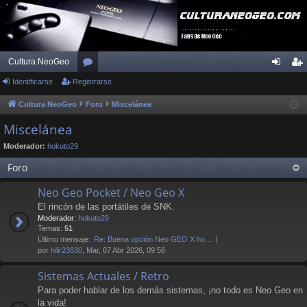
Cultura NeoGeo
Identificarse
Registrarse
or
de
eg
os
nti
ist
Cultura NeoGeo
Foro
Miscelánea
fic
ra
Miscelánea
ar
rs
Moderador:
hokuto29
se
e
Foro
Neo Geo Pocket / Neo Geo X
El rincón de las portátiles de SNK.
Moderador:
hokuto29
Temas:
51
Último mensaje:
Re: Buena opción Neo GEO X ho…
por
hilir23630
, Mar, 07 Abr 2026, 09:56
Sistemas Actuales / Retro
Para poder hablar de los demás sistemas, ¡no todo es Neo Geo en
la vida!