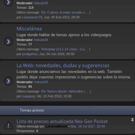
Moderador:
hokuto29
Temas:
114
Último mensaje:
Re: Cuál es el mejor arcade s…
por
Lionwarrior70
, Jue, 05 Ene 2023, 09:30
Miscelánea
Lugar donde hablar de temas ajenos a los videojuegos.
Moderador:
hokuto29
Temas:
77
Último mensaje:
Retroplay [13 y 14 Junio - Ga…
por
jordigahan
, Jue, 04 Jun 2026, 00:50
La Web: novedades, dudas y sugerencias
Lugar donde anunciamos las novedades en la web. También
podéis dejar vuestras impresiones o sugerencias sobre la misma.
Moderador:
hokuto29
Temas:
86
Último mensaje:
Re: Nuevo dosier: Vehículos r…
por
supapep
, Vie, 15 Feb 2019, 15:08
Temas activos
Lista de precios actualizada Neo Geo Pocket
Último mensaje por
LlorensBlood
«
Mar, 18 Jul 2017, 22:49
Respuestas:
4