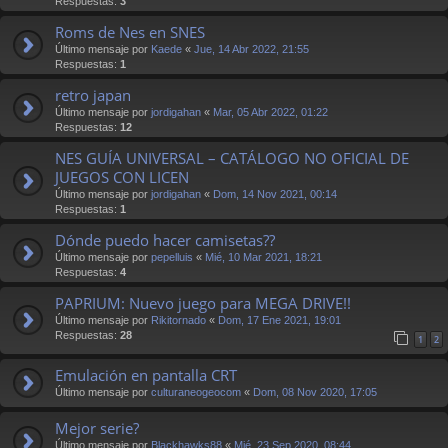
Respuestas:
3
Roms de Nes en SNES
Último mensaje por
Kaede
«
Jue, 14 Abr 2022, 21:55
Respuestas:
1
retro japan
Último mensaje por
jordigahan
«
Mar, 05 Abr 2022, 01:22
Respuestas:
12
NES GUÍA UNIVERSAL – CATÁLOGO NO OFICIAL DE
JUEGOS CON LICEN
Último mensaje por
jordigahan
«
Dom, 14 Nov 2021, 00:14
Respuestas:
1
Dónde puedo hacer camisetas??
Último mensaje por
pepelluis
«
Mié, 10 Mar 2021, 18:21
Respuestas:
4
PAPRIUM: Nuevo juego para MEGA DRIVE!!
Último mensaje por
Rikitornado
«
Dom, 17 Ene 2021, 19:01
Respuestas:
28
1
2
Emulación en pantalla CRT
Último mensaje por
culturaneogeocom
«
Dom, 08 Nov 2020, 17:05
Mejor serie?
Último mensaje por
Blackhawks88
«
Mié, 23 Sep 2020, 08:44