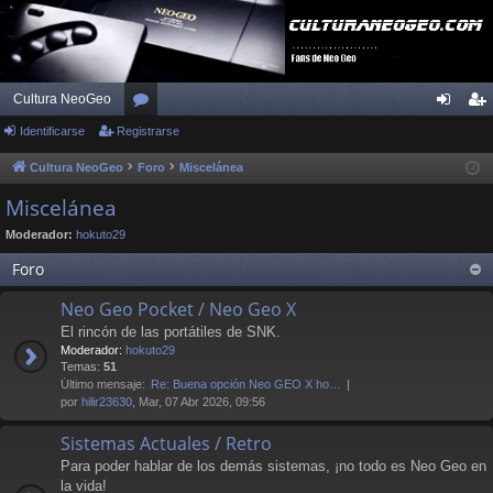
Cultura NeoGeo
Identificarse
Registrarse
or
de
eg
os
nti
ist
Cultura NeoGeo
Foro
Miscelánea
fic
ra
Miscelánea
ar
rs
Moderador:
hokuto29
se
e
Foro
Neo Geo Pocket / Neo Geo X
El rincón de las portátiles de SNK.
Moderador:
hokuto29
Temas:
51
Último mensaje:
Re: Buena opción Neo GEO X ho…
por
hilir23630
, Mar, 07 Abr 2026, 09:56
Sistemas Actuales / Retro
Para poder hablar de los demás sistemas, ¡no todo es Neo Geo en
la vida!