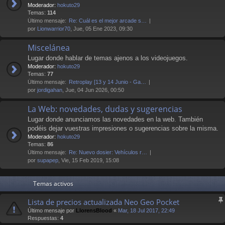
Moderador:
hokuto29
Temas:
114
Último mensaje:
Re: Cuál es el mejor arcade s…
por
Lionwarrior70
, Jue, 05 Ene 2023, 09:30
Miscelánea
Lugar donde hablar de temas ajenos a los videojuegos.
Moderador:
hokuto29
Temas:
77
Último mensaje:
Retroplay [13 y 14 Junio - Ga…
por
jordigahan
, Jue, 04 Jun 2026, 00:50
La Web: novedades, dudas y sugerencias
Lugar donde anunciamos las novedades en la web. También
podéis dejar vuestras impresiones o sugerencias sobre la misma.
Moderador:
hokuto29
Temas:
86
Último mensaje:
Re: Nuevo dosier: Vehículos r…
por
supapep
, Vie, 15 Feb 2019, 15:08
Temas activos
Lista de precios actualizada Neo Geo Pocket
Último mensaje por
LlorensBlood
«
Mar, 18 Jul 2017, 22:49
Respuestas:
4