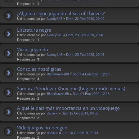
Respuestas:
1
¿Alguien sigue jugando al Sea of Thieves?
Último mensaje por
Nancy145
«
Dom, 23 Feb 2020, 20:49
Literatura negra
Último mensaje por
Nancy145
«
Dom, 23 Feb 2020, 20:48
Respuestas:
1
Vicios jugando
Último mensaje por
Nancy145
«
Dom, 23 Feb 2020, 20:45
Respuestas:
3
Consolas nostálgicas
Último mensaje por
Blackhawks88
«
Sab, 04 Ene 2020, 12:28
Respuestas:
3
Samurai Shodown Xbox one (bug en modo versus)
Último mensaje por
Blackhawks88
«
Sab, 04 Ene 2020, 12:15
Respuestas:
1
A qué le dais más importancia en un videojuego
Último mensaje por
daniikki
«
Sab, 12 Oct 2019, 06:50
Respuestas:
2
Videojuegos no-neogeo
Último mensaje por
daniikki
«
Jue, 10 Oct 2019, 20:44
Respuestas:
1