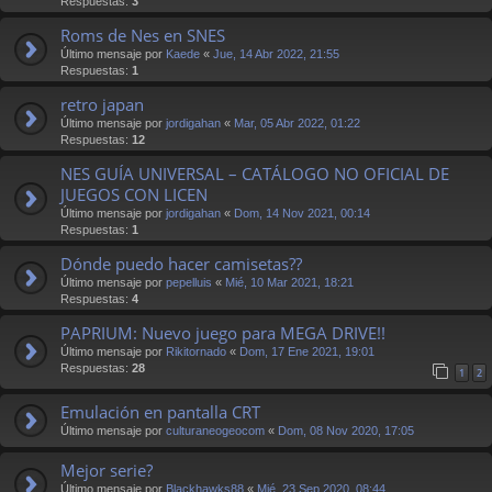
Respuestas:
3
Roms de Nes en SNES
Último mensaje por
Kaede
«
Jue, 14 Abr 2022, 21:55
Respuestas:
1
retro japan
Último mensaje por
jordigahan
«
Mar, 05 Abr 2022, 01:22
Respuestas:
12
NES GUÍA UNIVERSAL – CATÁLOGO NO OFICIAL DE
JUEGOS CON LICEN
Último mensaje por
jordigahan
«
Dom, 14 Nov 2021, 00:14
Respuestas:
1
Dónde puedo hacer camisetas??
Último mensaje por
pepelluis
«
Mié, 10 Mar 2021, 18:21
Respuestas:
4
PAPRIUM: Nuevo juego para MEGA DRIVE!!
Último mensaje por
Rikitornado
«
Dom, 17 Ene 2021, 19:01
Respuestas:
28
1
2
Emulación en pantalla CRT
Último mensaje por
culturaneogeocom
«
Dom, 08 Nov 2020, 17:05
Mejor serie?
Último mensaje por
Blackhawks88
«
Mié, 23 Sep 2020, 08:44