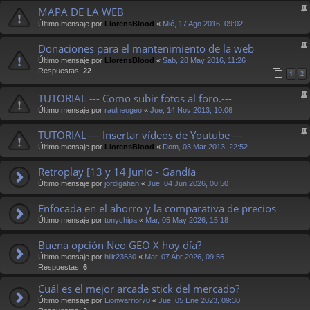
MAPA DE LA WEB
Último mensaje por
LlorensBlood
«
Mié, 17 Ago 2016, 09:02
Donaciones para el mantenimiento de la web
Último mensaje por
LlorensBlood
«
Sab, 28 May 2016, 11:26
Respuestas:
22
1
2
TUTORIAL --- Como subir fotos al foro.---
Último mensaje por
raulneogeo
«
Jue, 14 Nov 2013, 10:06
TUTORIAL --- Insertar vídeos de Youtube ---
Último mensaje por
LlorensBlood
«
Dom, 03 Mar 2013, 22:52
Retroplay [13 y 14 Junio - Gandía
Último mensaje por
jordigahan
«
Jue, 04 Jun 2026, 00:50
Enfocada en el ahorro y la comparativa de precios
Último mensaje por
tonychipa
«
Mar, 05 May 2026, 15:18
Buena opción Neo GEO X hoy día?
Último mensaje por
hilir23630
«
Mar, 07 Abr 2026, 09:56
Respuestas:
6
Cuál es el mejor arcade stick del mercado?
Último mensaje por
Lionwarrior70
«
Jue, 05 Ene 2023, 09:30