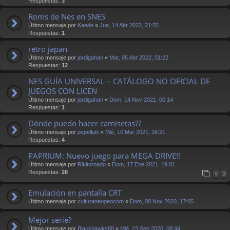
Respuestas:
3
Roms de Nes en SNES
Último mensaje por
Kaede
«
Jue, 14 Abr 2022, 21:55
Respuestas:
1
retro japan
Último mensaje por
jordigahan
«
Mar, 05 Abr 2022, 01:22
Respuestas:
12
NES GUÍA UNIVERSAL – CATÁLOGO NO OFICIAL DE
JUEGOS CON LICEN
Último mensaje por
jordigahan
«
Dom, 14 Nov 2021, 00:14
Respuestas:
1
Dónde puedo hacer camisetas??
Último mensaje por
pepelluis
«
Mié, 10 Mar 2021, 18:21
Respuestas:
4
PAPRIUM: Nuevo juego para MEGA DRIVE!!
Último mensaje por
Rikitornado
«
Dom, 17 Ene 2021, 19:01
Respuestas:
28
1
2
Emulación en pantalla CRT
Último mensaje por
culturaneogeocom
«
Dom, 08 Nov 2020, 17:05
Mejor serie?
Último mensaje por
Blackhawks88
«
Mié, 23 Sep 2020, 08:44