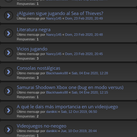
Respuestas:
1
¿Alguien sigue jugando al Sea of Thieves?
Último mensaje por
Nancy145
«
Dom, 23 Feb 2020, 20:49
Literatura negra
Último mensaje por
Nancy145
«
Dom, 23 Feb 2020, 20:48
Respuestas:
1
Vicios jugando
Último mensaje por
Nancy145
«
Dom, 23 Feb 2020, 20:45
Respuestas:
3
Consolas nostálgicas
Último mensaje por
Blackhawks88
«
Sab, 04 Ene 2020, 12:28
Respuestas:
3
Samurai Shodown Xbox one (bug en modo versus)
Último mensaje por
Blackhawks88
«
Sab, 04 Ene 2020, 12:15
Respuestas:
1
A qué le dais más importancia en un videojuego
Último mensaje por
daniikki
«
Sab, 12 Oct 2019, 06:50
Respuestas:
2
Videojuegos no-neogeo
Último mensaje por
daniikki
«
Jue, 10 Oct 2019, 20:44
Respuestas:
1