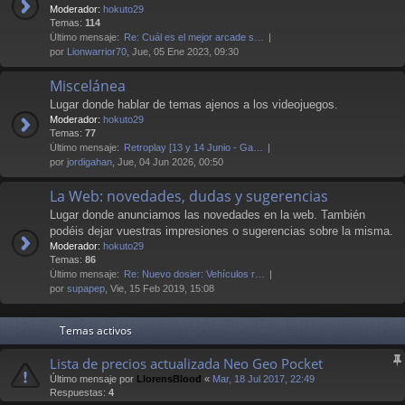
Moderador:
hokuto29
Temas:
114
Último mensaje:
Re: Cuál es el mejor arcade s…
por
Lionwarrior70
, Jue, 05 Ene 2023, 09:30
Miscelánea
Lugar donde hablar de temas ajenos a los videojuegos.
Moderador:
hokuto29
Temas:
77
Último mensaje:
Retroplay [13 y 14 Junio - Ga…
por
jordigahan
, Jue, 04 Jun 2026, 00:50
La Web: novedades, dudas y sugerencias
Lugar donde anunciamos las novedades en la web. También
podéis dejar vuestras impresiones o sugerencias sobre la misma.
Moderador:
hokuto29
Temas:
86
Último mensaje:
Re: Nuevo dosier: Vehículos r…
por
supapep
, Vie, 15 Feb 2019, 15:08
Temas activos
Lista de precios actualizada Neo Geo Pocket
Último mensaje por
LlorensBlood
«
Mar, 18 Jul 2017, 22:49
Respuestas:
4