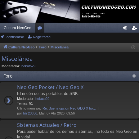
Cultura NeoGeo
Identificarse
Registrarse
or
de
eg
os
nti
ist
Cultura NeoGeo
Foro
Miscelánea
fic
ra
Miscelánea
ar
rs
Moderador:
hokuto29
se
e
Foro
Neo Geo Pocket / Neo Geo X
El rincón de las portátiles de SNK.
Moderador:
hokuto29
Temas:
51
Último mensaje:
Re: Buena opción Neo GEO X ho…
por
hilir23630
, Mar, 07 Abr 2026, 09:56
Sistemas Actuales / Retro
Para poder hablar de los demás sistemas, ¡no todo es Neo Geo en
la vida!