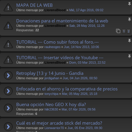
MAPA DE LA WEB
Último mensaje por
LlorensBlood
«
Mié, 17 Ago 2016, 09:02
Donaciones para el mantenimiento de la web
Último mensaje por
LlorensBlood
«
Sab, 28 May 2016, 11:26
Respuestas:
22
1
2
TUTORIAL --- Como subir fotos al foro.---
Último mensaje por
raulneogeo
«
Jue, 14 Nov 2013, 10:06
TUTORIAL --- Insertar vídeos de Youtube ---
Último mensaje por
LlorensBlood
«
Dom, 03 Mar 2013, 22:52
Retroplay [13 y 14 Junio - Gandía
Último mensaje por
jordigahan
«
Jue, 04 Jun 2026, 00:50
Enfocada en el ahorro y la comparativa de precios
Último mensaje por
tonychipa
«
Mar, 05 May 2026, 15:18
Buena opción Neo GEO X hoy día?
Último mensaje por
hilir23630
«
Mar, 07 Abr 2026, 09:56
Respuestas:
6
Cuál es el mejor arcade stick del mercado?
Último mensaje por
Lionwarrior70
«
Jue, 05 Ene 2023, 09:30