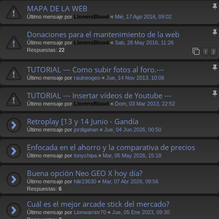
MAPA DE LA WEB
Último mensaje por
LlorensBlood
«
Mié, 17 Ago 2016, 09:02
Donaciones para el mantenimiento de la web
Último mensaje por
LlorensBlood
«
Sab, 28 May 2016, 11:26
Respuestas:
22
1
2
TUTORIAL --- Como subir fotos al foro.---
Último mensaje por
raulneogeo
«
Jue, 14 Nov 2013, 10:06
TUTORIAL --- Insertar vídeos de Youtube ---
Último mensaje por
LlorensBlood
«
Dom, 03 Mar 2013, 22:52
Retroplay [13 y 14 Junio - Gandía
Último mensaje por
jordigahan
«
Jue, 04 Jun 2026, 00:50
Enfocada en el ahorro y la comparativa de precios
Último mensaje por
tonychipa
«
Mar, 05 May 2026, 15:18
Buena opción Neo GEO X hoy día?
Último mensaje por
hilir23630
«
Mar, 07 Abr 2026, 09:56
Respuestas:
6
Cuál es el mejor arcade stick del mercado?
Último mensaje por
Lionwarrior70
«
Jue, 05 Ene 2023, 09:30