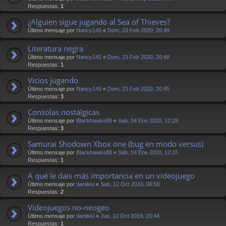
Respuestas:
1
¿Alguien sigue jugando al Sea of Thieves?
Último mensaje por
Nancy145
«
Dom, 23 Feb 2020, 20:49
Literatura negra
Último mensaje por
Nancy145
«
Dom, 23 Feb 2020, 20:48
Respuestas:
1
Vicios jugando
Último mensaje por
Nancy145
«
Dom, 23 Feb 2020, 20:45
Respuestas:
3
Consolas nostálgicas
Último mensaje por
Blackhawks88
«
Sab, 04 Ene 2020, 12:28
Respuestas:
3
Samurai Shodown Xbox one (bug en modo versus)
Último mensaje por
Blackhawks88
«
Sab, 04 Ene 2020, 12:15
Respuestas:
1
A qué le dais más importancia en un videojuego
Último mensaje por
daniikki
«
Sab, 12 Oct 2019, 06:50
Respuestas:
2
Videojuegos no-neogeo
Último mensaje por
daniikki
«
Jue, 10 Oct 2019, 20:44
Respuestas:
1