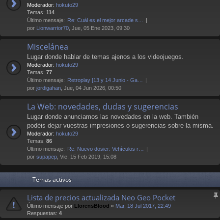
Moderador:
hokuto29
Temas:
114
Último mensaje:
Re: Cuál es el mejor arcade s…
por
Lionwarrior70
, Jue, 05 Ene 2023, 09:30
Miscelánea
Lugar donde hablar de temas ajenos a los videojuegos.
Moderador:
hokuto29
Temas:
77
Último mensaje:
Retroplay [13 y 14 Junio - Ga…
por
jordigahan
, Jue, 04 Jun 2026, 00:50
La Web: novedades, dudas y sugerencias
Lugar donde anunciamos las novedades en la web. También
podéis dejar vuestras impresiones o sugerencias sobre la misma.
Moderador:
hokuto29
Temas:
86
Último mensaje:
Re: Nuevo dosier: Vehículos r…
por
supapep
, Vie, 15 Feb 2019, 15:08
Temas activos
Lista de precios actualizada Neo Geo Pocket
Último mensaje por
LlorensBlood
«
Mar, 18 Jul 2017, 22:49
Respuestas:
4