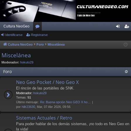
Cultura NeoGeo
Identificarse
Registrarse
or
de
eg
os
nti
ist
Cultura NeoGeo
Foro
Miscelánea
fic
ra
Miscelánea
ar
rs
Moderador:
hokuto29
se
e
Foro
Neo Geo Pocket / Neo Geo X
El rincón de las portátiles de SNK.
Moderador:
hokuto29
Temas:
51
Último mensaje:
Re: Buena opción Neo GEO X ho…
por
hilir23630
, Mar, 07 Abr 2026, 09:56
Sistemas Actuales / Retro
Para poder hablar de los demás sistemas, ¡no todo es Neo Geo en
la vida!