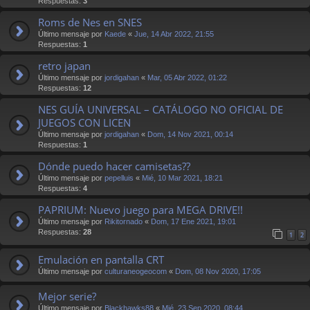
Respuestas:
3
Roms de Nes en SNES
Último mensaje por
Kaede
«
Jue, 14 Abr 2022, 21:55
Respuestas:
1
retro japan
Último mensaje por
jordigahan
«
Mar, 05 Abr 2022, 01:22
Respuestas:
12
NES GUÍA UNIVERSAL – CATÁLOGO NO OFICIAL DE
JUEGOS CON LICEN
Último mensaje por
jordigahan
«
Dom, 14 Nov 2021, 00:14
Respuestas:
1
Dónde puedo hacer camisetas??
Último mensaje por
pepelluis
«
Mié, 10 Mar 2021, 18:21
Respuestas:
4
PAPRIUM: Nuevo juego para MEGA DRIVE!!
Último mensaje por
Rikitornado
«
Dom, 17 Ene 2021, 19:01
Respuestas:
28
1
2
Emulación en pantalla CRT
Último mensaje por
culturaneogeocom
«
Dom, 08 Nov 2020, 17:05
Mejor serie?
Último mensaje por
Blackhawks88
«
Mié, 23 Sep 2020, 08:44