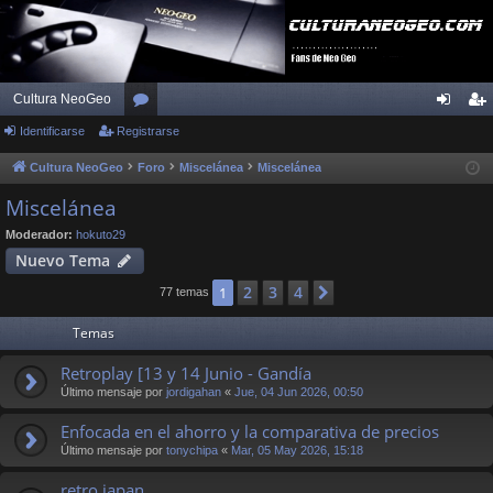
Cultura NeoGeo
Identificarse
Registrarse
or
de
eg
os
nti
ist
Cultura NeoGeo
Foro
Miscelánea
Miscelánea
fic
ra
Miscelánea
ar
rs
Moderador:
hokuto29
Nuevo Tema
se
e
2
3
4
1
Siguiente
77 temas
Temas
Retroplay [13 y 14 Junio - Gandía
Último mensaje por
jordigahan
«
Jue, 04 Jun 2026, 00:50
Enfocada en el ahorro y la comparativa de precios
Último mensaje por
tonychipa
«
Mar, 05 May 2026, 15:18
retro japan