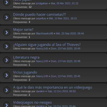
Último mensaje por
jordigahan
«
Mar, 05 Abr 2022, 01:22
Respuestas:
12
Dónde puedo hacer camisetas??
Último mensaje por
pepelluis
«
Mié, 10 Mar 2021, 18:21
Respuestas:
4
Mejor serie?
Último mensaje por
Blackhawks88
«
Mié, 23 Sep 2020, 08:44
Respuestas:
1
¿Alguien sigue jugando al Sea of Thieves?
Último mensaje por
Nancy145
«
Dom, 23 Feb 2020, 20:49
Literatura negra
Último mensaje por
Nancy145
«
Dom, 23 Feb 2020, 20:48
Respuestas:
1
Vicios jugando
Último mensaje por
Nancy145
«
Dom, 23 Feb 2020, 20:45
Respuestas:
3
A qué le dais más importancia en un videojuego
Último mensaje por
daniikki
«
Sab, 12 Oct 2019, 06:50
Respuestas:
2
Videojuegos no-neogeo
Último mensaje por
daniikki
«
Jue, 10 Oct 2019, 20:44