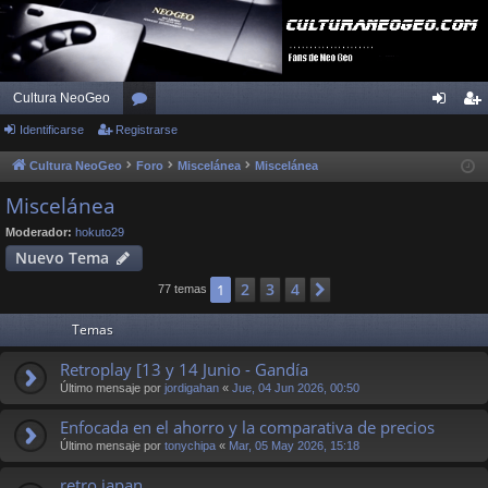
Cultura NeoGeo
Identificarse
Registrarse
or
de
eg
os
nti
ist
Cultura NeoGeo
Foro
Miscelánea
Miscelánea
fic
ra
Miscelánea
ar
rs
Moderador:
hokuto29
Nuevo Tema
se
e
2
3
4
1
Siguiente
77 temas
Temas
Retroplay [13 y 14 Junio - Gandía
Último mensaje por
jordigahan
«
Jue, 04 Jun 2026, 00:50
Enfocada en el ahorro y la comparativa de precios
Último mensaje por
tonychipa
«
Mar, 05 May 2026, 15:18
retro japan