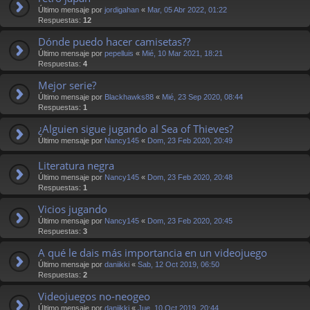
Último mensaje por
jordigahan
«
Mar, 05 Abr 2022, 01:22
Respuestas:
12
Dónde puedo hacer camisetas??
Último mensaje por
pepelluis
«
Mié, 10 Mar 2021, 18:21
Respuestas:
4
Mejor serie?
Último mensaje por
Blackhawks88
«
Mié, 23 Sep 2020, 08:44
Respuestas:
1
¿Alguien sigue jugando al Sea of Thieves?
Último mensaje por
Nancy145
«
Dom, 23 Feb 2020, 20:49
Literatura negra
Último mensaje por
Nancy145
«
Dom, 23 Feb 2020, 20:48
Respuestas:
1
Vicios jugando
Último mensaje por
Nancy145
«
Dom, 23 Feb 2020, 20:45
Respuestas:
3
A qué le dais más importancia en un videojuego
Último mensaje por
daniikki
«
Sab, 12 Oct 2019, 06:50
Respuestas:
2
Videojuegos no-neogeo
Último mensaje por
daniikki
«
Jue, 10 Oct 2019, 20:44