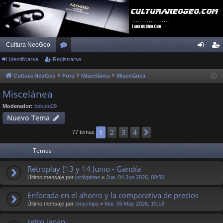
Cultura NeoGeo
Identificarse
Registrarse
or
de
eg
os
nti
ist
Cultura NeoGeo
Foro
Miscelánea
Miscelánea
fic
ra
Miscelánea
ar
rs
Moderador:
hokuto29
Nuevo Tema
se
e
2
3
4
1
Siguiente
77 temas
Temas
Retroplay [13 y 14 Junio - Gandía
Último mensaje por
jordigahan
«
Jue, 04 Jun 2026, 00:50
Enfocada en el ahorro y la comparativa de precios
Último mensaje por
tonychipa
«
Mar, 05 May 2026, 15:18
retro japan