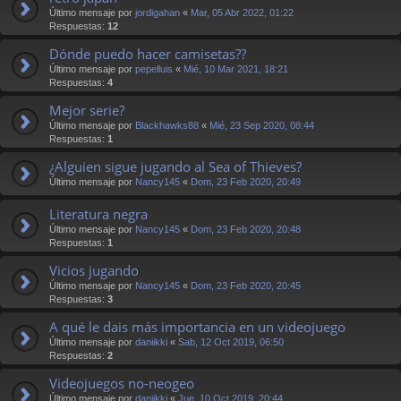
Último mensaje por
jordigahan
«
Mar, 05 Abr 2022, 01:22
Respuestas:
12
Dónde puedo hacer camisetas??
Último mensaje por
pepelluis
«
Mié, 10 Mar 2021, 18:21
Respuestas:
4
Mejor serie?
Último mensaje por
Blackhawks88
«
Mié, 23 Sep 2020, 08:44
Respuestas:
1
¿Alguien sigue jugando al Sea of Thieves?
Último mensaje por
Nancy145
«
Dom, 23 Feb 2020, 20:49
Literatura negra
Último mensaje por
Nancy145
«
Dom, 23 Feb 2020, 20:48
Respuestas:
1
Vicios jugando
Último mensaje por
Nancy145
«
Dom, 23 Feb 2020, 20:45
Respuestas:
3
A qué le dais más importancia en un videojuego
Último mensaje por
daniikki
«
Sab, 12 Oct 2019, 06:50
Respuestas:
2
Videojuegos no-neogeo
Último mensaje por
daniikki
«
Jue, 10 Oct 2019, 20:44