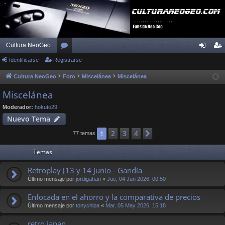
Cultura NeoGeo
Identificarse
Registrarse
or
de
eg
os
nti
ist
Cultura NeoGeo
Foro
Miscelánea
Miscelánea
fic
ra
Miscelánea
ar
rs
Moderador:
hokuto29
Nuevo Tema
se
e
2
3
4
1
Siguiente
77 temas
Temas
Retroplay [13 y 14 Junio - Gandía
Último mensaje por
jordigahan
«
Jue, 04 Jun 2026, 00:50
Enfocada en el ahorro y la comparativa de precios
Último mensaje por
tonychipa
«
Mar, 05 May 2026, 15:18
retro japan