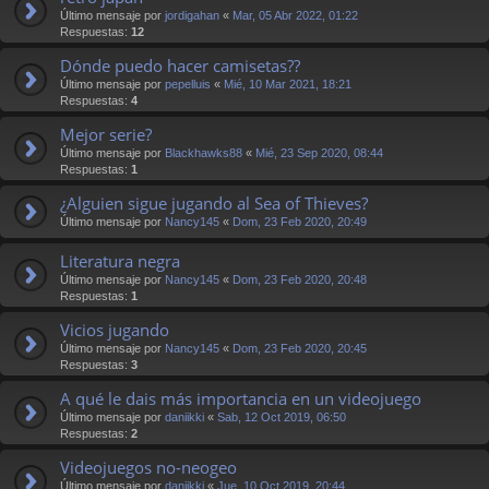
Último mensaje por
jordigahan
«
Mar, 05 Abr 2022, 01:22
Respuestas:
12
Dónde puedo hacer camisetas??
Último mensaje por
pepelluis
«
Mié, 10 Mar 2021, 18:21
Respuestas:
4
Mejor serie?
Último mensaje por
Blackhawks88
«
Mié, 23 Sep 2020, 08:44
Respuestas:
1
¿Alguien sigue jugando al Sea of Thieves?
Último mensaje por
Nancy145
«
Dom, 23 Feb 2020, 20:49
Literatura negra
Último mensaje por
Nancy145
«
Dom, 23 Feb 2020, 20:48
Respuestas:
1
Vicios jugando
Último mensaje por
Nancy145
«
Dom, 23 Feb 2020, 20:45
Respuestas:
3
A qué le dais más importancia en un videojuego
Último mensaje por
daniikki
«
Sab, 12 Oct 2019, 06:50
Respuestas:
2
Videojuegos no-neogeo
Último mensaje por
daniikki
«
Jue, 10 Oct 2019, 20:44