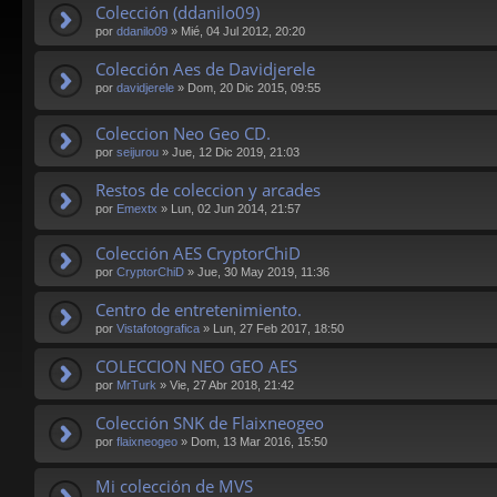
Colección (ddanilo09)
por
ddanilo09
»
Mié, 04 Jul 2012, 20:20
Colección Aes de Davidjerele
por
davidjerele
»
Dom, 20 Dic 2015, 09:55
Coleccion Neo Geo CD.
por
seijurou
»
Jue, 12 Dic 2019, 21:03
Restos de coleccion y arcades
por
Emextx
»
Lun, 02 Jun 2014, 21:57
Colección AES CryptorChiD
por
CryptorChiD
»
Jue, 30 May 2019, 11:36
Centro de entretenimiento.
por
Vistafotografica
»
Lun, 27 Feb 2017, 18:50
COLECCION NEO GEO AES
por
MrTurk
»
Vie, 27 Abr 2018, 21:42
Colección SNK de Flaixneogeo
por
flaixneogeo
»
Dom, 13 Mar 2016, 15:50
Mi colección de MVS