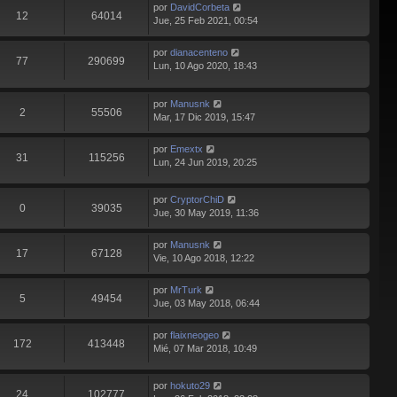
por
DavidCorbeta
12
64014
Jue, 25 Feb 2021, 00:54
por
dianacenteno
77
290699
Lun, 10 Ago 2020, 18:43
por
Manusnk
2
55506
Mar, 17 Dic 2019, 15:47
por
Emextx
31
115256
Lun, 24 Jun 2019, 20:25
por
CryptorChiD
0
39035
Jue, 30 May 2019, 11:36
por
Manusnk
17
67128
Vie, 10 Ago 2018, 12:22
por
MrTurk
5
49454
Jue, 03 May 2018, 06:44
por
flaixneogeo
172
413448
Mié, 07 Mar 2018, 10:49
por
hokuto29
24
102777