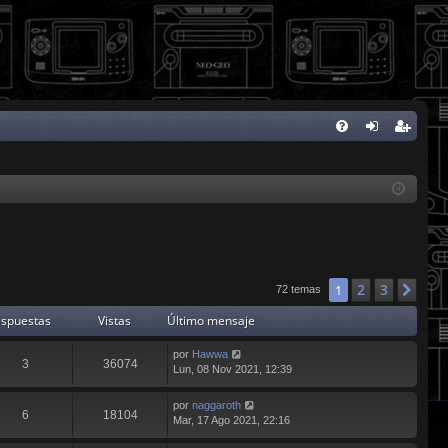
FA
de
eg
Q
nti
ist
fic
ra
ar
rs
se
e
2
3
1
Sig
72 temas
spuestas
Vistas
Último mensaje
por
Hawwa
3
36074
Lun, 08 Nov 2021, 12:39
por
naggaroth
6
18104
Mar, 17 Ago 2021, 22:16