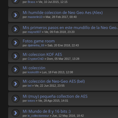
por
Brass
»
Vie, 10 Jul 2015, 12:15
Mi humilde coleccion de Neo Geo Aes (Alex)
por
masterlin10
»
Mar, 28 Feb 2017, 00:40
Mis primeros pasos en este mundillo de la Neo Geo..
por
mayne907
»
Vie, 09 Feb 2018, 23:20
Fotos game room
por
djalminha_69
»
Sab, 20 Ene 2018, 22:43
Mi coleccion KOF AES
por
CryptorChiD
»
Dom, 05 Mar 2017, 13:28
Mi colección
por
kosko99
»
Lun, 18 Feb 2013, 12:08
Mi colección de Neo-Geo AES (bel)
por
bel
»
Vie, 22 Jun 2012, 23:55
Mi (muy) pequeña collection de AES
por
totoro
»
Vie, 28 Ago 2015, 14:01
Mi Mundo de 8 y 16 bits :)
por
le_collectionneur
»
Jue, 12 May 2016, 18:42