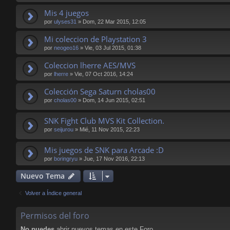
Mis 4 juegos
por
ulyses31
»
Dom, 22 Mar 2015, 12:05
Mi coleccion de Playstation 3
por
neogeo16
»
Vie, 03 Jul 2015, 01:38
Coleccion lherre AES/MVS
por
lherre
»
Vie, 07 Oct 2016, 14:24
Colección Sega Saturn cholas00
por
cholas00
»
Dom, 14 Jun 2015, 02:51
SNK Fight Club MVS Kit Collection.
por
seijurou
»
Mié, 11 Nov 2015, 22:23
Mis juegos de SNK para Arcade :D
por
boringryu
»
Jue, 17 Nov 2016, 22:13
Nuevo Tema
Volver a Índice general
Permisos del foro
No puedes
abrir nuevos temas en este Foro