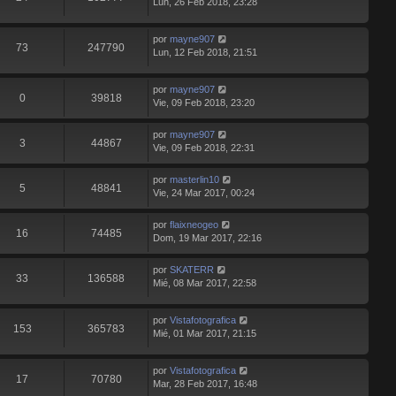
Lun, 26 Feb 2018, 23:28
por
mayne907
73
247790
Lun, 12 Feb 2018, 21:51
por
mayne907
0
39818
Vie, 09 Feb 2018, 23:20
por
mayne907
3
44867
Vie, 09 Feb 2018, 22:31
por
masterlin10
5
48841
Vie, 24 Mar 2017, 00:24
por
flaixneogeo
16
74485
Dom, 19 Mar 2017, 22:16
por
SKATERR
33
136588
Mié, 08 Mar 2017, 22:58
por
Vistafotografica
153
365783
Mié, 01 Mar 2017, 21:15
por
Vistafotografica
17
70780
Mar, 28 Feb 2017, 16:48