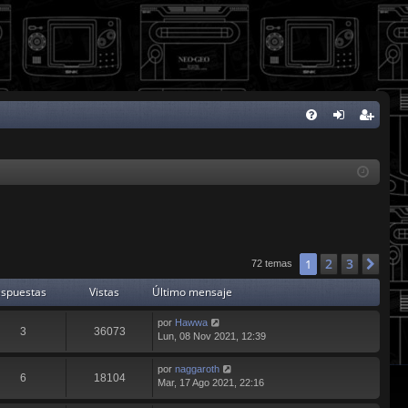
FA
de
eg
Q
nti
ist
fic
ra
ar
rs
se
e
2
3
1
Sig
72 temas
spuestas
Vistas
Último mensaje
por
Hawwa
3
36073
Lun, 08 Nov 2021, 12:39
por
naggaroth
6
18104
Mar, 17 Ago 2021, 22:16