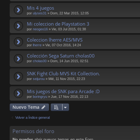
Mis 4 juegos
por
ulyses31
»
Dom, 22 Mar 2015, 12:05
Mi coleccion de Playstation 3
por
neogeo16
»
Vie, 03 Jul 2015, 01:38
Coleccion lherre AES/MVS
por
lherre
»
Vie, 07 Oct 2016, 14:24
Colección Sega Saturn cholas00
por
cholas00
»
Dom, 14 Jun 2015, 02:51
SNK Fight Club MVS Kit Collection.
por
seijurou
»
Mié, 11 Nov 2015, 22:23
Mis juegos de SNK para Arcade :D
por
boringryu
»
Jue, 17 Nov 2016, 22:13
Nuevo Tema
Volver a Índice general
Permisos del foro
No puedes
abrir nuevos temas en este Foro