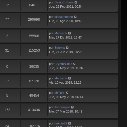
por
DavidCorbeta
12
64011
Jue, 25 Feb 2021, 00:54
por
dianacenteno
77
290698
Lun, 10 Ago 2020, 18:43
por
Manusnk
2
55506
Mar, 17 Dic 2019, 15:47
por
Emextx
31
115253
Lun, 24 Jun 2019, 20:25
por
CryptorChiD
0
39035
Jue, 30 May 2019, 11:36
por
Manusnk
17
67128
Vie, 10 Ago 2018, 12:22
por
MrTurk
5
49454
Jue, 03 May 2018, 06:44
por
flaixneogeo
172
413436
Mié, 07 Mar 2018, 10:49
por
hokuto29
24
102776