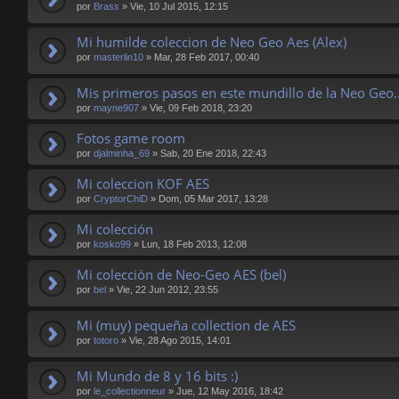
por
Brass
»
Vie, 10 Jul 2015, 12:15
Mi humilde coleccion de Neo Geo Aes (Alex)
por
masterlin10
»
Mar, 28 Feb 2017, 00:40
Mis primeros pasos en este mundillo de la Neo Geo..
por
mayne907
»
Vie, 09 Feb 2018, 23:20
Fotos game room
por
djalminha_69
»
Sab, 20 Ene 2018, 22:43
Mi coleccion KOF AES
por
CryptorChiD
»
Dom, 05 Mar 2017, 13:28
Mi colección
por
kosko99
»
Lun, 18 Feb 2013, 12:08
Mi colección de Neo-Geo AES (bel)
por
bel
»
Vie, 22 Jun 2012, 23:55
Mi (muy) pequeña collection de AES
por
totoro
»
Vie, 28 Ago 2015, 14:01
Mi Mundo de 8 y 16 bits :)
por
le_collectionneur
»
Jue, 12 May 2016, 18:42