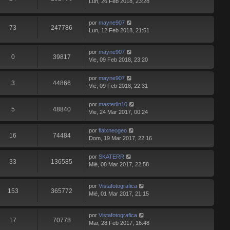
Lun, 26 Feb 2018, 23:28
por
mayne907
73
247786
Lun, 12 Feb 2018, 21:51
por
mayne907
0
39817
Vie, 09 Feb 2018, 23:20
por
mayne907
3
44866
Vie, 09 Feb 2018, 22:31
por
masterlin10
5
48840
Vie, 24 Mar 2017, 00:24
por
flaixneogeo
16
74484
Dom, 19 Mar 2017, 22:16
por
SKATERR
33
136585
Mié, 08 Mar 2017, 22:58
por
Vistafotografica
153
365772
Mié, 01 Mar 2017, 21:15
por
Vistafotografica
17
70778
Mar, 28 Feb 2017, 16:48