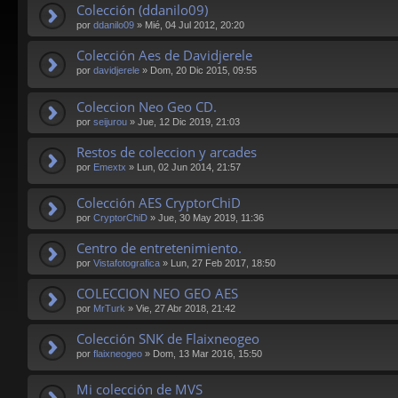
Colección (ddanilo09)
por
ddanilo09
»
Mié, 04 Jul 2012, 20:20
Colección Aes de Davidjerele
por
davidjerele
»
Dom, 20 Dic 2015, 09:55
Coleccion Neo Geo CD.
por
seijurou
»
Jue, 12 Dic 2019, 21:03
Restos de coleccion y arcades
por
Emextx
»
Lun, 02 Jun 2014, 21:57
Colección AES CryptorChiD
por
CryptorChiD
»
Jue, 30 May 2019, 11:36
Centro de entretenimiento.
por
Vistafotografica
»
Lun, 27 Feb 2017, 18:50
COLECCION NEO GEO AES
por
MrTurk
»
Vie, 27 Abr 2018, 21:42
Colección SNK de Flaixneogeo
por
flaixneogeo
»
Dom, 13 Mar 2016, 15:50
Mi colección de MVS