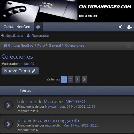
Cultura NeoGeo
Identificarse
Registrarse
or
de
eg
os
nti
ist
Cultura NeoGeo
Foro
General
Colecciones
fic
ra
Colecciones
ar
rs
Moderador:
hokuto29
Nuevo Tema
se
e
2
3
1
Siguiente
72 temas
Temas
Coleccion de Marquees NEO GEO
Último mensaje por
Hawwa
«
Lun, 08 Nov 2021, 12:39
Respuestas:
3
Incipiente colección naggaroth
Último mensaje por
naggaroth
«
Mar, 17 Ago 2021, 22:16
Respuestas:
6