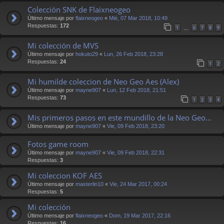
Colección SNK de Flaixneogeo
Último mensaje por
flaixneogeo
«
Mié, 07 Mar 2018, 10:49
Respuestas:
172
1
6
7
8
9
…
Mi colección de MVS
Último mensaje por
hokuto29
«
Lun, 26 Feb 2018, 23:28
Respuestas:
24
1
2
Mi humilde coleccion de Neo Geo Aes (Alex)
Último mensaje por
mayne907
«
Lun, 12 Feb 2018, 21:51
Respuestas:
73
1
2
3
4
Mis primeros pasos en este mundillo de la Neo Geo...
Último mensaje por
mayne907
«
Vie, 09 Feb 2018, 23:20
Fotos game room
Último mensaje por
mayne907
«
Vie, 09 Feb 2018, 22:31
Respuestas:
3
Mi coleccion KOF AES
Último mensaje por
masterlin10
«
Vie, 24 Mar 2017, 00:24
Respuestas:
5
Mi colección
Último mensaje por
flaixneogeo
«
Dom, 19 Mar 2017, 22:16
Respuestas:
16