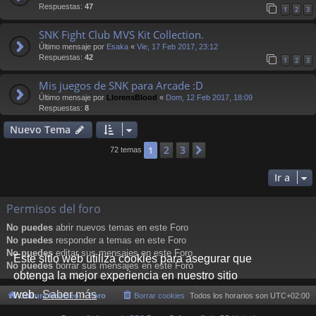
Respuestas:
47
1
2
3
SNK Fight Club MVS Kit Collection.
Último mensaje por
Esaka
«
Vie, 17 Feb 2017, 23:12
Respuestas:
42
1
2
3
Mis juegos de SNK para Arcade :D
Último mensaje por
LlorensBlood
«
Dom, 12 Feb 2017, 18:09
Respuestas:
8
Nuevo Tema
2
3
1
Siguiente
72 temas
Ir a
Permisos del foro
No puedes
abrir nuevos temas en este Foro
No puedes
responder a temas en este Foro
No puedes
editar sus mensajes en este Foro
Este sitio web utiliza cookies para asegurar que
No puedes
borrar sus mensajes en este Foro
obtenga la mejor experiencia en nuestro sitio
web.
Saber más
Cultura NeoGeo
Foro
Borrar cookies
Todos los horarios son
UTC+02:00