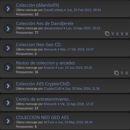
Colección (ddanilo09)
Último mensaje por
DavidCorbeta
«
Jue, 25 Feb 2021, 00:54
Respuestas:
12
Colección Aes de Davidjerele
Último mensaje por
dianacenteno
«
Lun, 10 Ago 2020, 18:43
Respuestas:
77
1
2
3
4
Coleccion Neo Geo CD.
Último mensaje por
Manusnk
«
Mar, 17 Dic 2019, 15:47
Respuestas:
2
Restos de coleccion y arcades
Último mensaje por
Emextx
«
Lun, 24 Jun 2019, 20:25
Respuestas:
31
1
2
Colección AES CryptorChiD
Último mensaje por
CryptorChiD
«
Jue, 30 May 2019, 11:36
Centro de entretenimiento.
Último mensaje por
Manusnk
«
Vie, 10 Ago 2018, 12:22
Respuestas:
17
COLECCION NEO GEO AES
Último mensaje por
MrTurk
«
Jue, 03 May 2018, 06:44
Respuestas:
5