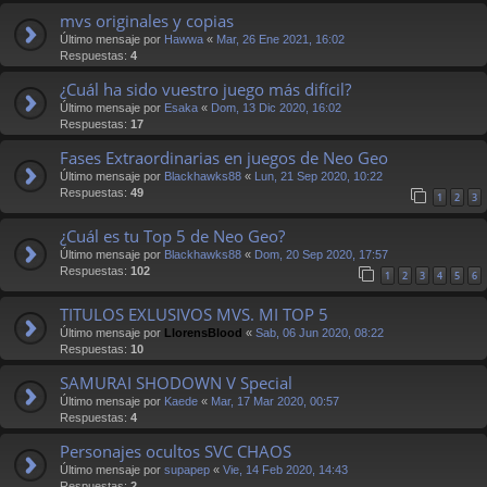
mvs originales y copias
Último mensaje por
Hawwa
«
Mar, 26 Ene 2021, 16:02
Respuestas:
4
¿Cuál ha sido vuestro juego más difícil?
Último mensaje por
Esaka
«
Dom, 13 Dic 2020, 16:02
Respuestas:
17
Fases Extraordinarias en juegos de Neo Geo
Último mensaje por
Blackhawks88
«
Lun, 21 Sep 2020, 10:22
Respuestas:
49
1
2
3
¿Cuál es tu Top 5 de Neo Geo?
Último mensaje por
Blackhawks88
«
Dom, 20 Sep 2020, 17:57
Respuestas:
102
1
2
3
4
5
6
TITULOS EXLUSIVOS MVS. MI TOP 5
Último mensaje por
LlorensBlood
«
Sab, 06 Jun 2020, 08:22
Respuestas:
10
SAMURAI SHODOWN V Special
Último mensaje por
Kaede
«
Mar, 17 Mar 2020, 00:57
Respuestas:
4
Personajes ocultos SVC CHAOS
Último mensaje por
supapep
«
Vie, 14 Feb 2020, 14:43
Respuestas:
2