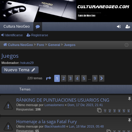
Cultura NeoGeo
Identificarse
Registrarse
or
de
eg
os
nti
ist
Cultura NeoGeo
Foro
General
Juegos
fic
ra
Juegos
ar
rs
Moderador:
hokuto29
Nuevo Tema
se
e
Página
1
de
9
2
3
4
5
9
1
Siguiente
220 temas
…
Temas
RÁNKING DE PUNTUACIONES USUARIOS CNG
Último mensaje por
Lomaslomero
«
Dom, 17 Dic 2023, 21:41
Respuestas:
106
1
2
3
4
5
6
Homenaje a la saga Fatal Fury
Último mensaje por
Blackhawks88
«
Lun, 18 Mar 2019, 05:48
Respuestas:
65