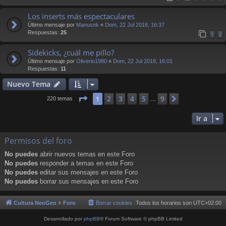
Los inserts más espectaculares
Último mensaje por
Manusnk
«
Dom, 22 Jul 2018, 16:37
Respuestas:
25
1
2
Sidekicks, ¿cuál me pillo?
Último mensaje por
Oliverio1980
«
Dom, 22 Jul 2018, 16:01
Respuestas:
11
Nuevo Tema
Página
1
de
9
2
3
4
5
9
1
Siguiente
220 temas
…
Ir a
Permisos del foro
No puedes
abrir nuevos temas en este Foro
No puedes
responder a temas en este Foro
No puedes
editar sus mensajes en este Foro
No puedes
borrar sus mensajes en este Foro
Cultura NeoGeo
Foro
Borrar cookies
Todos los horarios son
UTC+02:00
Desarrollado por
phpBB
® Forum Software © phpBB Limited