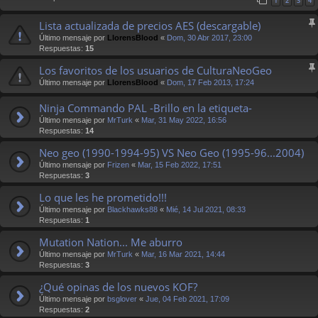
1
2
3
4
Lista actualizada de precios AES (descargable)
Último mensaje por
LlorensBlood
«
Dom, 30 Abr 2017, 23:00
Respuestas:
15
Los favoritos de los usuarios de CulturaNeoGeo
Último mensaje por
LlorensBlood
«
Dom, 17 Feb 2013, 17:24
Ninja Commando PAL -Brillo en la etiqueta-
Último mensaje por
MrTurk
«
Mar, 31 May 2022, 16:56
Respuestas:
14
Neo geo (1990-1994-95) VS Neo Geo (1995-96...2004)
Último mensaje por
Frizen
«
Mar, 15 Feb 2022, 17:51
Respuestas:
3
Lo que les he prometido!!!
Último mensaje por
Blackhawks88
«
Mié, 14 Jul 2021, 08:33
Respuestas:
1
Mutation Nation... Me aburro
Último mensaje por
MrTurk
«
Mar, 16 Mar 2021, 14:44
Respuestas:
3
¿Qué opinas de los nuevos KOF?
Último mensaje por
bsglover
«
Jue, 04 Feb 2021, 17:09
Respuestas:
2