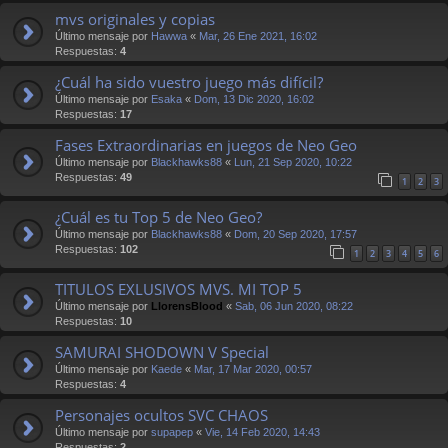
mvs originales y copias
Último mensaje por
Hawwa
«
Mar, 26 Ene 2021, 16:02
Respuestas:
4
¿Cuál ha sido vuestro juego más difícil?
Último mensaje por
Esaka
«
Dom, 13 Dic 2020, 16:02
Respuestas:
17
Fases Extraordinarias en juegos de Neo Geo
Último mensaje por
Blackhawks88
«
Lun, 21 Sep 2020, 10:22
Respuestas:
49
1
2
3
¿Cuál es tu Top 5 de Neo Geo?
Último mensaje por
Blackhawks88
«
Dom, 20 Sep 2020, 17:57
Respuestas:
102
1
2
3
4
5
6
TITULOS EXLUSIVOS MVS. MI TOP 5
Último mensaje por
LlorensBlood
«
Sab, 06 Jun 2020, 08:22
Respuestas:
10
SAMURAI SHODOWN V Special
Último mensaje por
Kaede
«
Mar, 17 Mar 2020, 00:57
Respuestas:
4
Personajes ocultos SVC CHAOS
Último mensaje por
supapep
«
Vie, 14 Feb 2020, 14:43
Respuestas:
2