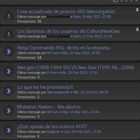
1
2
3
4
Lista actualizada de precios AES (descargable)
Último mensaje por
LlorensBlood
«
Dom, 30 Abr 2017, 23:00
Respuestas:
15
Los favoritos de los usuarios de CulturaNeoGeo
Último mensaje por
LlorensBlood
«
Dom, 17 Feb 2013, 17:24
Ninja Commando PAL -Brillo en la etiqueta-
Último mensaje por
MrTurk
«
Mar, 31 May 2022, 16:56
Respuestas:
14
Neo geo (1990-1994-95) VS Neo Geo (1995-96...2004)
Último mensaje por
Frizen
«
Mar, 15 Feb 2022, 17:51
Respuestas:
3
Lo que les he prometido!!!
Último mensaje por
Blackhawks88
«
Mié, 14 Jul 2021, 08:33
Respuestas:
1
Mutation Nation... Me aburro
Último mensaje por
MrTurk
«
Mar, 16 Mar 2021, 14:44
Respuestas:
3
¿Qué opinas de los nuevos KOF?
Último mensaje por
bsglover
«
Jue, 04 Feb 2021, 17:09
Respuestas:
2