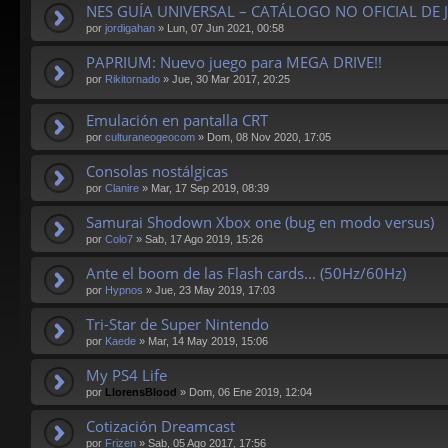
NES GUÍA UNIVERSAL – CATÁLOGO NO OFICIAL DE 
por
jordigahan
»
Lun, 07 Jun 2021, 00:58
PAPRIUM: Nuevo juego para MEGA DRIVE!!
por
Rikitornado
»
Jue, 30 Mar 2017, 20:25
Emulación en pantalla CRT
por
culturaneogeocom
»
Dom, 08 Nov 2020, 17:05
Consolas nostálgicas
por
Clanire
»
Mar, 17 Sep 2019, 08:39
Samurai Shodown Xbox one (bug en modo versus)
por
Colo7
»
Sab, 17 Ago 2019, 15:26
Ante el boom de las Flash cards... (50Hz/60Hz)
por
Hypnos
»
Jue, 23 May 2019, 17:03
Tri-Star de Super Nintendo
por
Kaede
»
Mar, 14 May 2019, 15:06
My PS4 Life
por
LlorensBlood
»
Dom, 06 Ene 2019, 12:04
Cotización Dreamcast
por
Frizen
»
Sab, 05 Ago 2017, 17:56