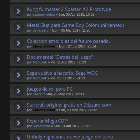
Kung fu master 2 Spartan X2 Prototype
por
saigononindou
»
Jue, 30 Abr 2015, 10:02
Metal Slug para Game Boy Color (unlicensed)
por
oskarzer0
»
Dom, 05 Mar 2017, 11:20
Coleccionismo: dias del futuro pasado.
por
LlorensBlood
»
Dom, 27 Jul 2014, 23:14
Documental "Detrás del juego"
por
Manusnk
»
Vie, 11 Ago 2017, 08:23
Sega vuelve a hacerlo, Sega WDC
por
Manusnk
»
Vie, 21 Jul 2017, 21:53
juegos de rol para PC
por
Kaede
»
Mar, 23 May 2017, 15:33
Starcraft original gratis en Blizzard.com
por
LlorensBlood
»
Sab, 20 May 2017, 08:32
Reparar Mega CD??
por
Rikitornado
»
Sab, 01 Abr 2017, 22:07
Unholy night snes nuevo juego de lucha