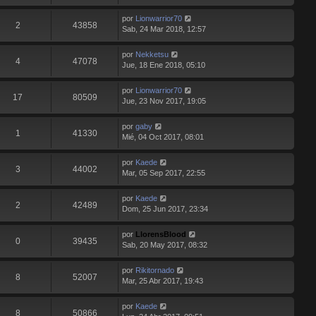
por
Lionwarrior70
2
43858
Sab, 24 Mar 2018, 12:57
por
Nekketsu
4
47078
Jue, 18 Ene 2018, 05:10
por
Lionwarrior70
17
80509
Jue, 23 Nov 2017, 19:05
por
gaby
1
41330
Mié, 04 Oct 2017, 08:01
por
Kaede
3
44002
Mar, 05 Sep 2017, 22:55
por
Kaede
2
42489
Dom, 25 Jun 2017, 23:34
por
LlorensBlood
0
39435
Sab, 20 May 2017, 08:32
por
Rikitornado
8
52007
Mar, 25 Abr 2017, 19:43
por
Kaede
8
50866