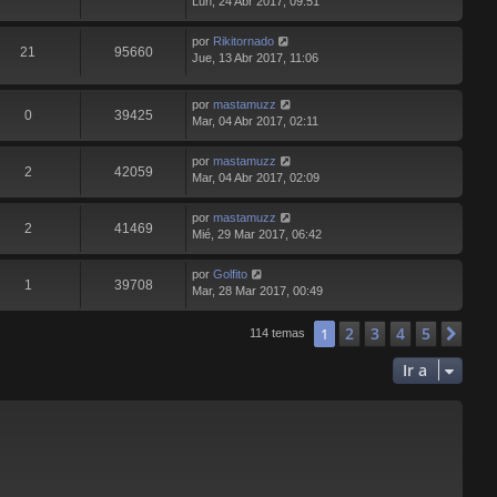
Lun, 24 Abr 2017, 09:51
por
Rikitornado
21
95660
Jue, 13 Abr 2017, 11:06
por
mastamuzz
0
39425
Mar, 04 Abr 2017, 02:11
por
mastamuzz
2
42059
Mar, 04 Abr 2017, 02:09
por
mastamuzz
2
41469
Mié, 29 Mar 2017, 06:42
por
Golfito
1
39708
Mar, 28 Mar 2017, 00:49
2
3
4
5
1
Sig
114 temas
Ir a