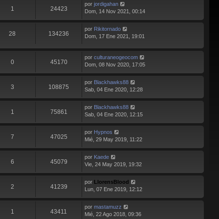
por
jordigahan
1
24423
Dom, 14 Nov 2021, 00:14
por
Rikitornado
28
134236
Dom, 17 Ene 2021, 19:01
por
culturaneogeocom
0
45170
Dom, 08 Nov 2020, 17:05
por
Blackhawks88
3
108875
Sab, 04 Ene 2020, 12:28
por
Blackhawks88
1
75861
Sab, 04 Ene 2020, 12:15
por
Hypnos
7
47025
Mié, 29 May 2019, 11:22
por
Kaede
6
45079
Vie, 24 May 2019, 19:32
por
LlorensBlood
2
41239
Lun, 07 Ene 2019, 12:12
por
mastamuzz
1
43411
Mié, 22 Ago 2018, 09:36