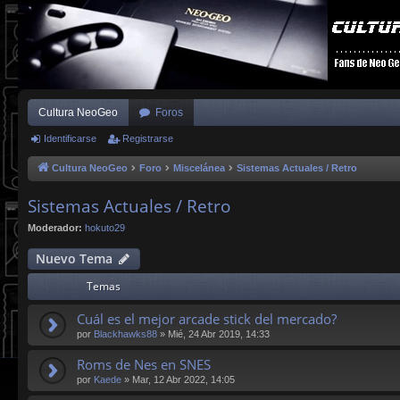
Cultura NeoGeo
Foros
Identificarse
Registrarse
Cultura NeoGeo
Foro
Miscelánea
Sistemas Actuales / Retro
Sistemas Actuales / Retro
Moderador:
hokuto29
Nuevo Tema
Temas
Cuál es el mejor arcade stick del mercado?
por
Blackhawks88
»
Mié, 24 Abr 2019, 14:33
Roms de Nes en SNES
por
Kaede
»
Mar, 12 Abr 2022, 14:05