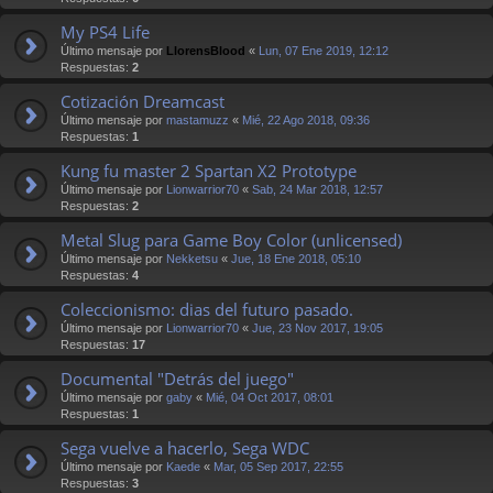
My PS4 Life
Último mensaje por
LlorensBlood
«
Lun, 07 Ene 2019, 12:12
Respuestas:
2
Cotización Dreamcast
Último mensaje por
mastamuzz
«
Mié, 22 Ago 2018, 09:36
Respuestas:
1
Kung fu master 2 Spartan X2 Prototype
Último mensaje por
Lionwarrior70
«
Sab, 24 Mar 2018, 12:57
Respuestas:
2
Metal Slug para Game Boy Color (unlicensed)
Último mensaje por
Nekketsu
«
Jue, 18 Ene 2018, 05:10
Respuestas:
4
Coleccionismo: dias del futuro pasado.
Último mensaje por
Lionwarrior70
«
Jue, 23 Nov 2017, 19:05
Respuestas:
17
Documental "Detrás del juego"
Último mensaje por
gaby
«
Mié, 04 Oct 2017, 08:01
Respuestas:
1
Sega vuelve a hacerlo, Sega WDC
Último mensaje por
Kaede
«
Mar, 05 Sep 2017, 22:55
Respuestas:
3