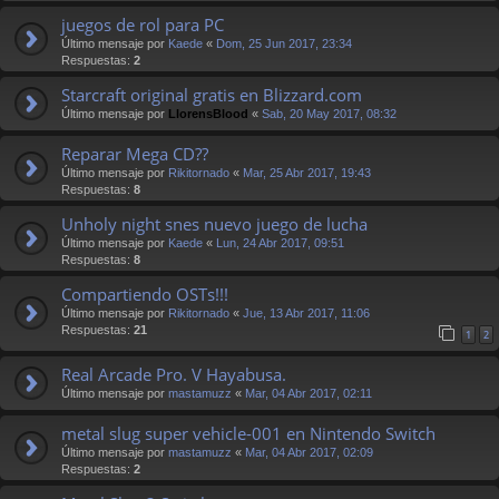
juegos de rol para PC
Último mensaje por
Kaede
«
Dom, 25 Jun 2017, 23:34
Respuestas:
2
Starcraft original gratis en Blizzard.com
Último mensaje por
LlorensBlood
«
Sab, 20 May 2017, 08:32
Reparar Mega CD??
Último mensaje por
Rikitornado
«
Mar, 25 Abr 2017, 19:43
Respuestas:
8
Unholy night snes nuevo juego de lucha
Último mensaje por
Kaede
«
Lun, 24 Abr 2017, 09:51
Respuestas:
8
Compartiendo OSTs!!!
Último mensaje por
Rikitornado
«
Jue, 13 Abr 2017, 11:06
Respuestas:
21
1
2
Real Arcade Pro. V Hayabusa.
Último mensaje por
mastamuzz
«
Mar, 04 Abr 2017, 02:11
metal slug super vehicle-001 en Nintendo Switch
Último mensaje por
mastamuzz
«
Mar, 04 Abr 2017, 02:09
Respuestas:
2