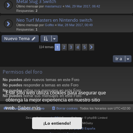
Metal Slug 3 Switch
Último mensaje por
mastamuzz
«
Mié, 29 Mar 2017, 06:42
Respuestas:
2
Neo Turf Masters en Nintendo switch
Último mensaje por
Golfito
«
Mar, 28 Mar 2017, 00:49
Respuestas:
1
Nuevo Tema
2
3
4
5
1
Siguiente
114 temas
Ir a
Permisos del foro
No puedes
abrir nuevos temas en este Foro
No puedes
responder a temas en este Foro
No puedes
editar sus mensajes en este Foro
Este sitio web utiliza cookies para asegurar que
No puedes
borrar sus mensajes en este Foro
obtenga la mejor experiencia en nuestro sitio
web.
Saber más
Cultura NeoGeo
Foro
Borrar cookies
Todos los horarios son
UTC+02:00
Desarrollado por
phpBB
® Forum Software © phpBB Limited
¡Lo entiendo!
Style por
Arty
- phpBB 3.3 por MrGaby
Traducción al español por
phpBB España