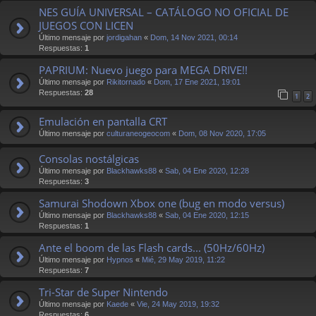
NES GUÍA UNIVERSAL – CATÁLOGO NO OFICIAL DE
JUEGOS CON LICEN
Último mensaje por
jordigahan
«
Dom, 14 Nov 2021, 00:14
Respuestas:
1
PAPRIUM: Nuevo juego para MEGA DRIVE!!
Último mensaje por
Rikitornado
«
Dom, 17 Ene 2021, 19:01
Respuestas:
28
1
2
Emulación en pantalla CRT
Último mensaje por
culturaneogeocom
«
Dom, 08 Nov 2020, 17:05
Consolas nostálgicas
Último mensaje por
Blackhawks88
«
Sab, 04 Ene 2020, 12:28
Respuestas:
3
Samurai Shodown Xbox one (bug en modo versus)
Último mensaje por
Blackhawks88
«
Sab, 04 Ene 2020, 12:15
Respuestas:
1
Ante el boom de las Flash cards... (50Hz/60Hz)
Último mensaje por
Hypnos
«
Mié, 29 May 2019, 11:22
Respuestas:
7
Tri-Star de Super Nintendo
Último mensaje por
Kaede
«
Vie, 24 May 2019, 19:32
Respuestas:
6