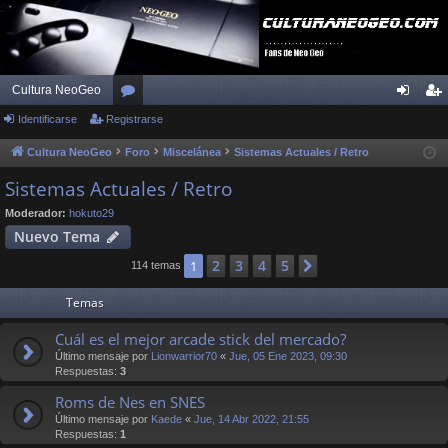
Cultura NeoGeo
Identificarse
Registrarse
or
de
eg
os
nti
ist
Cultura NeoGeo
Foro
Miscelánea
Sistemas Actuales / Retro
fic
ra
Sistemas Actuales / Retro
ar
rs
Moderador:
hokuto29
Nuevo Tema
se
e
2
3
4
5
1
Siguiente
114 temas
Temas
Cuál es el mejor arcade stick del mercado?
Último mensaje por
Lionwarrior70
«
Jue, 05 Ene 2023, 09:30
Respuestas:
3
Roms de Nes en SNES
Último mensaje por
Kaede
«
Jue, 14 Abr 2022, 21:55
Respuestas:
1