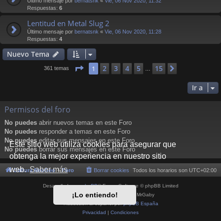
Último mensaje por
bernatsnk
«
Vie, 06 Nov 2020, 11:32
Respuestas:
6
Lentitud en Metal Slug 2
Último mensaje por
bernatsnk
«
Vie, 06 Nov 2020, 11:28
Respuestas:
4
Nuevo Tema
Página
1
de
15
2
3
4
5
15
1
Siguiente
361 temas
…
Ir a
Permisos del foro
No puedes
abrir nuevos temas en este Foro
No puedes
responder a temas en este Foro
No puedes
editar sus mensajes en este Foro
Este sitio web utiliza cookies para asegurar que
No puedes
borrar sus mensajes en este Foro
obtenga la mejor experiencia en nuestro sitio
web.
Saber más
Cultura NeoGeo
Foro
Borrar cookies
Todos los horarios son
UTC+02:00
Desarrollado por
phpBB
® Forum Software © phpBB Limited
¡Lo entiendo!
Style por
Arty
- phpBB 3.3 por MrGaby
Traducción al español por
phpBB España
Privacidad
|
Condiciones