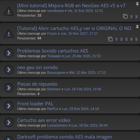
[Mini tutorial] Mejora RGB en NeoGeo AES v5 a v7
Último mensaje por
wonderjota
«
Vie, 11 Ene 2019, 12:51
Respuestas:
33
1
2
[Tutorial] Abrir cartucho AES,y ver si ORIGINAL O NO.
Último mensaje por
Frizen
«
Jue, 16 Nov 2017, 17:17
Respuestas:
84
1
2
3
4
5
Problemas Sonido cartuchos AES
Último mensaje por
Toniaado
«
Lun, 20 Abr 2026, 21:53
neo geo sin sonido
Último mensaje por
Bonusgame
«
Mié, 12 Mar 2025, 17:12
Piezas de repuesto
Último mensaje por
Bartimeo
«
Lun, 26 Feb 2024, 14:46
Respuestas:
4
Front loader PAL
Último mensaje por
RioPLe
«
Lun, 29 Ene 2024, 14:19
Cartucho aes error video
Último mensaje por
Lomaslomero
«
Lun, 18 Dic 2023, 00:44
Darksoft problema sonido AES mala imagen