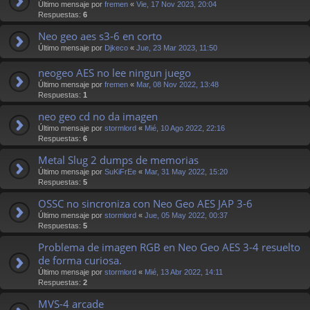
Último mensaje por
fremen
«
Vie, 17 Nov 2023, 20:04
Respuestas:
6
Neo geo aes s3-6 en corto
Último mensaje por
Djkeco
«
Jue, 23 Mar 2023, 11:50
neogeo AES no lee ningun juego
Último mensaje por
fremen
«
Mar, 08 Nov 2022, 13:48
Respuestas:
1
neo geo cd no da imagen
Último mensaje por
stormlord
«
Mié, 10 Ago 2022, 22:16
Respuestas:
6
Metal Slug 2 dumps de memorias
Último mensaje por
SuKiFrEe
«
Mar, 31 May 2022, 15:20
Respuestas:
5
OSSC no sincroniza con Neo Geo AES JAP 3-6
Último mensaje por
stormlord
«
Jue, 05 May 2022, 00:37
Respuestas:
5
Problema de imagen RGB en Neo Geo AES 3-4 resuelto
de forma curiosa.
Último mensaje por
stormlord
«
Mié, 13 Abr 2022, 14:11
Respuestas:
2
MVS-4 arcade