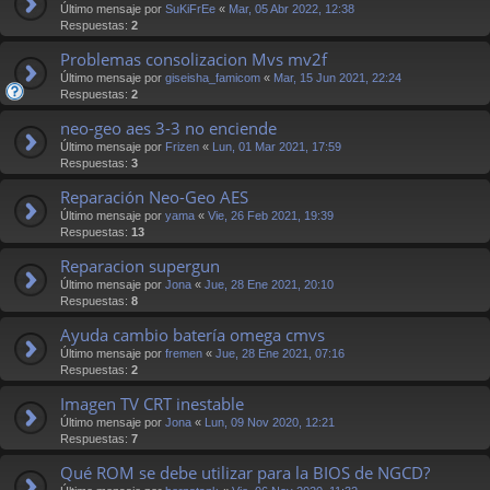
Último mensaje por
SuKiFrEe
«
Mar, 05 Abr 2022, 12:38
Respuestas:
2
Problemas consolizacion Mvs mv2f
Último mensaje por
giseisha_famicom
«
Mar, 15 Jun 2021, 22:24
Respuestas:
2
neo-geo aes 3-3 no enciende
Último mensaje por
Frizen
«
Lun, 01 Mar 2021, 17:59
Respuestas:
3
Reparación Neo-Geo AES
Último mensaje por
yama
«
Vie, 26 Feb 2021, 19:39
Respuestas:
13
Reparacion supergun
Último mensaje por
Jona
«
Jue, 28 Ene 2021, 20:10
Respuestas:
8
Ayuda cambio batería omega cmvs
Último mensaje por
fremen
«
Jue, 28 Ene 2021, 07:16
Respuestas:
2
Imagen TV CRT inestable
Último mensaje por
Jona
«
Lun, 09 Nov 2020, 12:21
Respuestas:
7
Qué ROM se debe utilizar para la BIOS de NGCD?