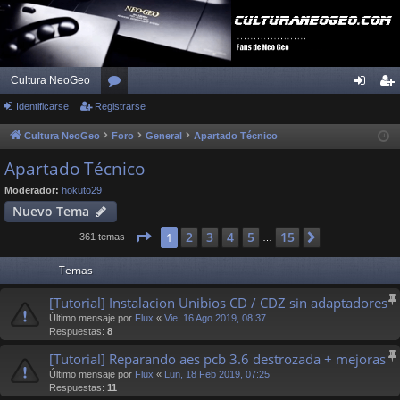
Cultura NeoGeo
Identificarse
Registrarse
or
de
eg
os
nti
ist
Cultura NeoGeo
Foro
General
Apartado Técnico
fic
ra
Apartado Técnico
ar
rs
Moderador:
hokuto29
Nuevo Tema
se
e
Página
1
de
15
2
3
4
5
15
1
Siguiente
361 temas
…
Temas
[Tutorial] Instalacion Unibios CD / CDZ sin adaptadores
Último mensaje por
Flux
«
Vie, 16 Ago 2019, 08:37
Respuestas:
8
[Tutorial] Reparando aes pcb 3.6 destrozada + mejoras
Último mensaje por
Flux
«
Lun, 18 Feb 2019, 07:25
Respuestas:
11