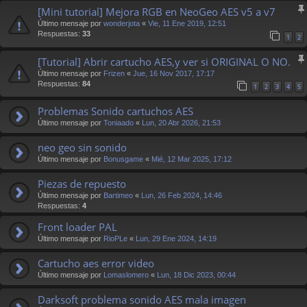
[Mini tutorial] Mejora RGB en NeoGeo AES v5 a v7
Último mensaje por
wonderjota
«
Vie, 11 Ene 2019, 12:51
Respuestas:
33
1
2
[Tutorial] Abrir cartucho AES,y ver si ORIGINAL O NO.
Último mensaje por
Frizen
«
Jue, 16 Nov 2017, 17:17
Respuestas:
84
1
2
3
4
5
Problemas Sonido cartuchos AES
Último mensaje por
Toniaado
«
Lun, 20 Abr 2026, 21:53
neo geo sin sonido
Último mensaje por
Bonusgame
«
Mié, 12 Mar 2025, 17:12
Piezas de repuesto
Último mensaje por
Bartimeo
«
Lun, 26 Feb 2024, 14:46
Respuestas:
4
Front loader PAL
Último mensaje por
RioPLe
«
Lun, 29 Ene 2024, 14:19
Cartucho aes error video
Último mensaje por
Lomaslomero
«
Lun, 18 Dic 2023, 00:44
Darksoft problema sonido AES mala imagen