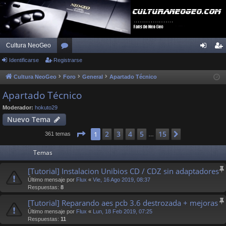
Cultura NeoGeo
Identificarse
Registrarse
or
de
eg
os
nti
ist
Cultura NeoGeo
Foro
General
Apartado Técnico
fic
ra
Apartado Técnico
ar
rs
Moderador:
hokuto29
Nuevo Tema
se
e
Página
1
de
15
2
3
4
5
15
1
Siguiente
361 temas
…
Temas
[Tutorial] Instalacion Unibios CD / CDZ sin adaptadores
Último mensaje por
Flux
«
Vie, 16 Ago 2019, 08:37
Respuestas:
8
[Tutorial] Reparando aes pcb 3.6 destrozada + mejoras
Último mensaje por
Flux
«
Lun, 18 Feb 2019, 07:25
Respuestas:
11