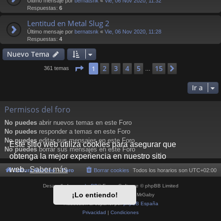
Último mensaje por
bernatsnk
«
Vie, 06 Nov 2020, 11:32
Respuestas:
6
Lentitud en Metal Slug 2
Último mensaje por
bernatsnk
«
Vie, 06 Nov 2020, 11:28
Respuestas:
4
Nuevo Tema
Página
1
de
15
2
3
4
5
15
1
Siguiente
361 temas
…
Ir a
Permisos del foro
No puedes
abrir nuevos temas en este Foro
No puedes
responder a temas en este Foro
No puedes
editar sus mensajes en este Foro
Este sitio web utiliza cookies para asegurar que
No puedes
borrar sus mensajes en este Foro
obtenga la mejor experiencia en nuestro sitio
web.
Saber más
Cultura NeoGeo
Foro
Borrar cookies
Todos los horarios son
UTC+02:00
Desarrollado por
phpBB
® Forum Software © phpBB Limited
¡Lo entiendo!
Style por
Arty
- phpBB 3.3 por MrGaby
Traducción al español por
phpBB España
Privacidad
|
Condiciones