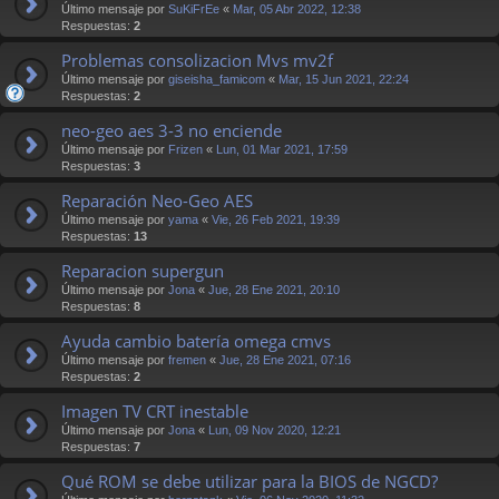
Último mensaje por
SuKiFrEe
«
Mar, 05 Abr 2022, 12:38
Respuestas:
2
Problemas consolizacion Mvs mv2f
Último mensaje por
giseisha_famicom
«
Mar, 15 Jun 2021, 22:24
Respuestas:
2
neo-geo aes 3-3 no enciende
Último mensaje por
Frizen
«
Lun, 01 Mar 2021, 17:59
Respuestas:
3
Reparación Neo-Geo AES
Último mensaje por
yama
«
Vie, 26 Feb 2021, 19:39
Respuestas:
13
Reparacion supergun
Último mensaje por
Jona
«
Jue, 28 Ene 2021, 20:10
Respuestas:
8
Ayuda cambio batería omega cmvs
Último mensaje por
fremen
«
Jue, 28 Ene 2021, 07:16
Respuestas:
2
Imagen TV CRT inestable
Último mensaje por
Jona
«
Lun, 09 Nov 2020, 12:21
Respuestas:
7
Qué ROM se debe utilizar para la BIOS de NGCD?