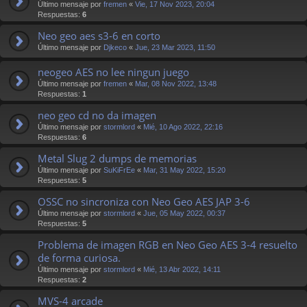
Último mensaje por
fremen
«
Vie, 17 Nov 2023, 20:04
Respuestas:
6
Neo geo aes s3-6 en corto
Último mensaje por
Djkeco
«
Jue, 23 Mar 2023, 11:50
neogeo AES no lee ningun juego
Último mensaje por
fremen
«
Mar, 08 Nov 2022, 13:48
Respuestas:
1
neo geo cd no da imagen
Último mensaje por
stormlord
«
Mié, 10 Ago 2022, 22:16
Respuestas:
6
Metal Slug 2 dumps de memorias
Último mensaje por
SuKiFrEe
«
Mar, 31 May 2022, 15:20
Respuestas:
5
OSSC no sincroniza con Neo Geo AES JAP 3-6
Último mensaje por
stormlord
«
Jue, 05 May 2022, 00:37
Respuestas:
5
Problema de imagen RGB en Neo Geo AES 3-4 resuelto
de forma curiosa.
Último mensaje por
stormlord
«
Mié, 13 Abr 2022, 14:11
Respuestas:
2
MVS-4 arcade