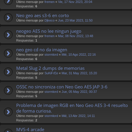
Último mensaje por
fremen
«
Vie, 17 Nov 2023, 20:04
Respuestas:
6
Neo geo aes s3-6 en corto
Último mensaje por
Djkeco
«
Jue, 23 Mar 2023, 11:50
neogeo AES no lee ningun juego
Último mensaje por
fremen
«
Mar, 08 Nov 2022, 13:48
Respuestas:
1
neo geo cd no da imagen
Último mensaje por
stormlord
«
Mié, 10 Ago 2022, 22:16
Respuestas:
6
Metal Slug 2 dumps de memorias
Último mensaje por
SuKiFrEe
«
Mar, 31 May 2022, 15:20
Respuestas:
5
OSSC no sincroniza con Neo Geo AES JAP 3-6
Último mensaje por
stormlord
«
Jue, 05 May 2022, 00:37
Respuestas:
5
Problema de imagen RGB en Neo Geo AES 3-4 resuelto
de forma curiosa.
Último mensaje por
stormlord
«
Mié, 13 Abr 2022, 14:11
Respuestas:
2
MVS-4 arcade