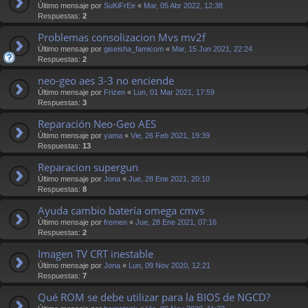
Último mensaje por
SuKiFrEe
«
Mar, 05 Abr 2022, 12:38
Respuestas:
2
Problemas consolizacion Mvs mv2f
Último mensaje por
giseisha_famicom
«
Mar, 15 Jun 2021, 22:24
Respuestas:
2
neo-geo aes 3-3 no enciende
Último mensaje por
Frizen
«
Lun, 01 Mar 2021, 17:59
Respuestas:
3
Reparación Neo-Geo AES
Último mensaje por
yama
«
Vie, 26 Feb 2021, 19:39
Respuestas:
13
Reparacion supergun
Último mensaje por
Jona
«
Jue, 28 Ene 2021, 20:10
Respuestas:
8
Ayuda cambio batería omega cmvs
Último mensaje por
fremen
«
Jue, 28 Ene 2021, 07:16
Respuestas:
2
Imagen TV CRT inestable
Último mensaje por
Jona
«
Lun, 09 Nov 2020, 12:21
Respuestas:
7
Qué ROM se debe utilizar para la BIOS de NGCD?