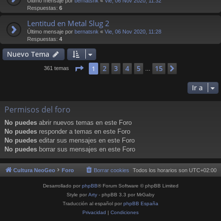
Último mensaje por
bernatsnk
«
Vie, 06 Nov 2020, 11:32
Respuestas:
6
Lentitud en Metal Slug 2
Último mensaje por
bernatsnk
«
Vie, 06 Nov 2020, 11:28
Respuestas:
4
Nuevo Tema
Página
1
de
15
2
3
4
5
15
1
Siguiente
361 temas
…
Ir a
Permisos del foro
No puedes
abrir nuevos temas en este Foro
No puedes
responder a temas en este Foro
No puedes
editar sus mensajes en este Foro
No puedes
borrar sus mensajes en este Foro
Cultura NeoGeo
Foro
Borrar cookies
Todos los horarios son
UTC+02:00
Desarrollado por
phpBB
® Forum Software © phpBB Limited
Style por
Arty
- phpBB 3.3 por MrGaby
Traducción al español por
phpBB España
Privacidad
|
Condiciones