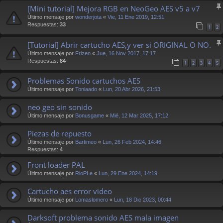
[Mini tutorial] Mejora RGB en NeoGeo AES v5 a v7
Último mensaje por
wonderjota
«
Vie, 11 Ene 2019, 12:51
Respuestas:
33
1
2
[Tutorial] Abrir cartucho AES,y ver si ORIGINAL O NO.
Último mensaje por
Frizen
«
Jue, 16 Nov 2017, 17:17
Respuestas:
84
1
2
3
4
5
Problemas Sonido cartuchos AES
Último mensaje por
Toniaado
«
Lun, 20 Abr 2026, 21:53
neo geo sin sonido
Último mensaje por
Bonusgame
«
Mié, 12 Mar 2025, 17:12
Piezas de repuesto
Último mensaje por
Bartimeo
«
Lun, 26 Feb 2024, 14:46
Respuestas:
4
Front loader PAL
Último mensaje por
RioPLe
«
Lun, 29 Ene 2024, 14:19
Cartucho aes error video
Último mensaje por
Lomaslomero
«
Lun, 18 Dic 2023, 00:44
Darksoft problema sonido AES mala imagen