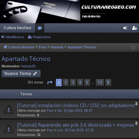
Cultura NeoGeo
Identificarse
Registrarse
or
de
eg
os
nti
ist
Cultura NeoGeo
Foro
General
Apartado Técnico
fic
ra
Apartado Técnico
ar
rs
Moderador:
hokuto29
Nuevo Tema
se
e
Página
1
de
15
2
3
4
5
15
1
Siguiente
361 temas
…
Temas
[Tutorial] Instalacion Unibios CD / CDZ sin adaptadores
Último mensaje por
Flux
«
Vie, 16 Ago 2019, 08:37
Respuestas:
8
[Tutorial] Reparando aes pcb 3.6 destrozada + mejoras
Último mensaje por
Flux
«
Lun, 18 Feb 2019, 07:25
Respuestas:
11