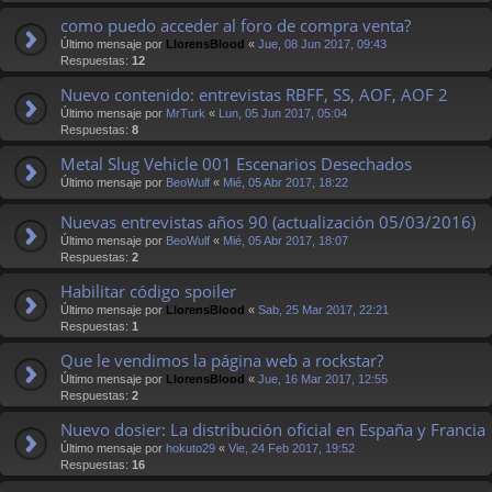
como puedo acceder al foro de compra venta?
Último mensaje por
LlorensBlood
«
Jue, 08 Jun 2017, 09:43
Respuestas:
12
Nuevo contenido: entrevistas RBFF, SS, AOF, AOF 2
Último mensaje por
MrTurk
«
Lun, 05 Jun 2017, 05:04
Respuestas:
8
Metal Slug Vehicle 001 Escenarios Desechados
Último mensaje por
BeoWulf
«
Mié, 05 Abr 2017, 18:22
Nuevas entrevistas años 90 (actualización 05/03/2016)
Último mensaje por
BeoWulf
«
Mié, 05 Abr 2017, 18:07
Respuestas:
2
Habilitar código spoiler
Último mensaje por
LlorensBlood
«
Sab, 25 Mar 2017, 22:21
Respuestas:
1
Que le vendimos la página web a rockstar?
Último mensaje por
LlorensBlood
«
Jue, 16 Mar 2017, 12:55
Respuestas:
2
Nuevo dosier: La distribución oficial en España y Francia
Último mensaje por
hokuto29
«
Vie, 24 Feb 2017, 19:52
Respuestas:
16