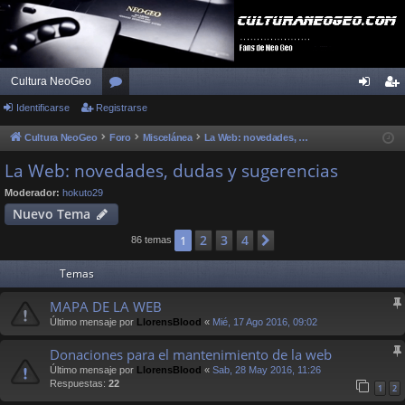
Cultura NeoGeo
Identificarse
Registrarse
or
de
eg
os
nti
ist
Cultura NeoGeo
Foro
Miscelánea
La Web: novedades, dudas y sugerencias
fic
ra
La Web: novedades, dudas y sugerencias
ar
rs
Moderador:
hokuto29
Nuevo Tema
se
e
2
3
4
1
Siguiente
86 temas
Temas
MAPA DE LA WEB
Último mensaje por
LlorensBlood
«
Mié, 17 Ago 2016, 09:02
Donaciones para el mantenimiento de la web
Último mensaje por
LlorensBlood
«
Sab, 28 May 2016, 11:26
Respuestas:
22
1
2