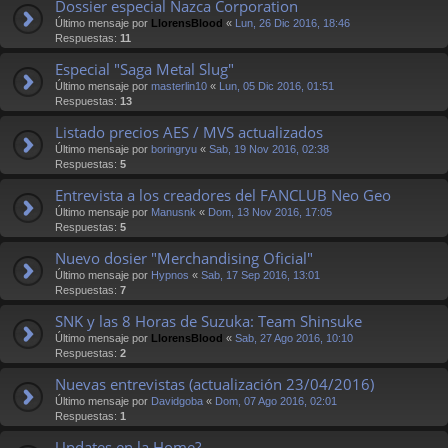
Dossier especial Nazca Corporation
Último mensaje por
LlorensBlood
«
Lun, 26 Dic 2016, 18:46
Respuestas:
11
Especial "Saga Metal Slug"
Último mensaje por
masterlin10
«
Lun, 05 Dic 2016, 01:51
Respuestas:
13
Listado precios AES / MVS actualizados
Último mensaje por
boringryu
«
Sab, 19 Nov 2016, 02:38
Respuestas:
5
Entrevista a los creadores del FANCLUB Neo Geo
Último mensaje por
Manusnk
«
Dom, 13 Nov 2016, 17:05
Respuestas:
5
Nuevo dosier "Merchandising Oficial"
Último mensaje por
Hypnos
«
Sab, 17 Sep 2016, 13:01
Respuestas:
7
SNK y las 8 Horas de Suzuka: Team Shinsuke
Último mensaje por
LlorensBlood
«
Sab, 27 Ago 2016, 10:10
Respuestas:
2
Nuevas entrevistas (actualización 23/04/2016)
Último mensaje por
Davidgoba
«
Dom, 07 Ago 2016, 02:01
Respuestas:
1
Updates en la Home?