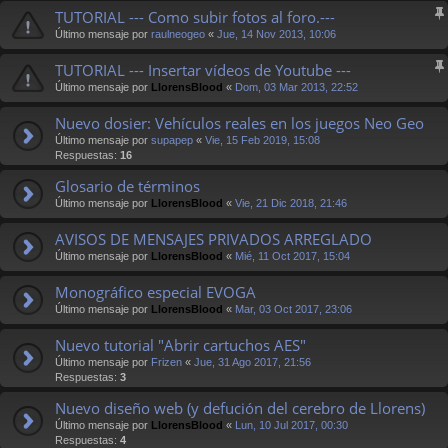
TUTORIAL --- Como subir fotos al foro.---
Último mensaje por
raulneogeo
«
Jue, 14 Nov 2013, 10:06
TUTORIAL --- Insertar vídeos de Youtube ---
Último mensaje por
LlorensBlood
«
Dom, 03 Mar 2013, 22:52
Nuevo dosier: Vehículos reales en los juegos Neo Geo
Último mensaje por
supapep
«
Vie, 15 Feb 2019, 15:08
Respuestas:
16
Glosario de términos
Último mensaje por
LlorensBlood
«
Vie, 21 Dic 2018, 21:46
AVISOS DE MENSAJES PRIVADOS ARREGLADO
Último mensaje por
LlorensBlood
«
Mié, 11 Oct 2017, 15:04
Monográfico especial EVOGA
Último mensaje por
LlorensBlood
«
Mar, 03 Oct 2017, 23:06
Nuevo tutorial "Abrir cartuchos AES"
Último mensaje por
Frizen
«
Jue, 31 Ago 2017, 21:56
Respuestas:
3
Nuevo diseño web (y defución del cerebro de Llorens)
Último mensaje por
LlorensBlood
«
Lun, 10 Jul 2017, 00:30
Respuestas:
4