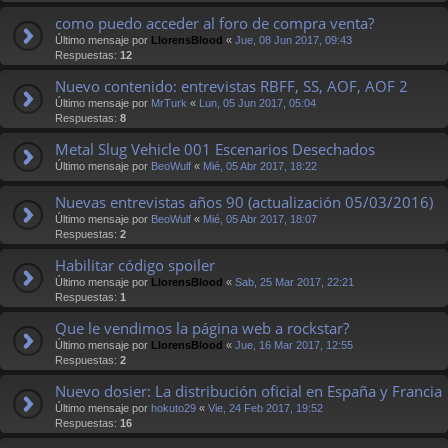
como puedo acceder al foro de compra venta?
Último mensaje por
LlorensBlood
«
Jue, 08 Jun 2017, 09:43
Respuestas:
12
Nuevo contenido: entrevistas RBFF, SS, AOF, AOF 2
Último mensaje por
MrTurk
«
Lun, 05 Jun 2017, 05:04
Respuestas:
8
Metal Slug Vehicle 001 Escenarios Desechados
Último mensaje por
BeoWulf
«
Mié, 05 Abr 2017, 18:22
Nuevas entrevistas años 90 (actualización 05/03/2016)
Último mensaje por
BeoWulf
«
Mié, 05 Abr 2017, 18:07
Respuestas:
2
Habilitar código spoiler
Último mensaje por
LlorensBlood
«
Sab, 25 Mar 2017, 22:21
Respuestas:
1
Que le vendimos la página web a rockstar?
Último mensaje por
LlorensBlood
«
Jue, 16 Mar 2017, 12:55
Respuestas:
2
Nuevo dosier: La distribución oficial en España y Francia
Último mensaje por
hokuto29
«
Vie, 24 Feb 2017, 19:52
Respuestas:
16