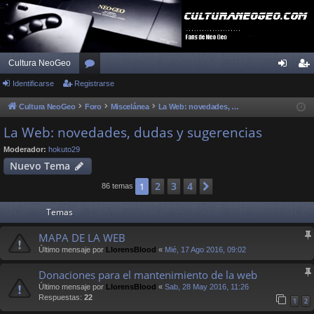
Cultura NeoGeo
Identificarse
Registrarse
or
de
eg
os
nti
ist
Cultura NeoGeo
Foro
Miscelánea
La Web: novedades, dudas y sugerencias
fic
ra
La Web: novedades, dudas y sugerencias
ar
rs
Moderador:
hokuto29
Nuevo Tema
se
e
2
3
4
1
Siguiente
86 temas
Temas
MAPA DE LA WEB
Último mensaje por
LlorensBlood
«
Mié, 17 Ago 2016, 09:02
Donaciones para el mantenimiento de la web
Último mensaje por
LlorensBlood
«
Sab, 28 May 2016, 11:26
Respuestas:
22
1
2