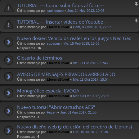
TUTORIAL --- Como subir fotos al foro.---
Último mensaje por
raulneogeo
«
Jue, 14 Nov 2013, 10:06
TUTORIAL --- Insertar vídeos de Youtube ---
Último mensaje por
LlorensBlood
«
Dom, 03 Mar 2013, 22:52
Nuevo dosier: Vehículos reales en los juegos Neo Geo
Último mensaje por
supapep
«
Vie, 15 Feb 2019, 15:08
Respuestas:
16
Glosario de términos
Último mensaje por
LlorensBlood
«
Vie, 21 Dic 2018, 21:46
AVISOS DE MENSAJES PRIVADOS ARREGLADO
Último mensaje por
LlorensBlood
«
Mié, 11 Oct 2017, 15:04
Monográfico especial EVOGA
Último mensaje por
LlorensBlood
«
Mar, 03 Oct 2017, 23:06
Nuevo tutorial "Abrir cartuchos AES"
Último mensaje por
Frizen
«
Jue, 31 Ago 2017, 21:56
Respuestas:
3
Nuevo diseño web (y defución del cerebro de Llorens)
Último mensaje por
LlorensBlood
«
Lun, 10 Jul 2017, 00:30
Respuestas:
4