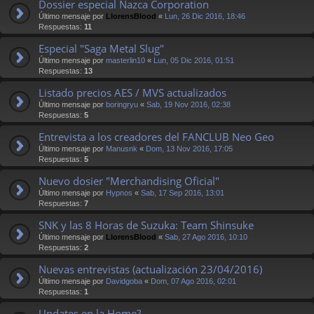
Dossier especial Nazca Corporation
Último mensaje por
LlorensBlood
«
Lun, 26 Dic 2016, 18:46
Respuestas:
11
Especial "Saga Metal Slug"
Último mensaje por
masterlin10
«
Lun, 05 Dic 2016, 01:51
Respuestas:
13
Listado precios AES / MVS actualizados
Último mensaje por
boringryu
«
Sab, 19 Nov 2016, 02:38
Respuestas:
5
Entrevista a los creadores del FANCLUB Neo Geo
Último mensaje por
Manusnk
«
Dom, 13 Nov 2016, 17:05
Respuestas:
5
Nuevo dosier "Merchandising Oficial"
Último mensaje por
Hypnos
«
Sab, 17 Sep 2016, 13:01
Respuestas:
7
SNK y las 8 Horas de Suzuka: Team Shinsuke
Último mensaje por
LlorensBlood
«
Sab, 27 Ago 2016, 10:10
Respuestas:
2
Nuevas entrevistas (actualización 23/04/2016)
Último mensaje por
Davidgoba
«
Dom, 07 Ago 2016, 02:01
Respuestas:
1
Updates en la Home?