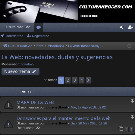
Cultura NeoGeo
Identificarse
Registrarse
or
de
eg
os
nti
ist
Cultura NeoGeo
Foro
Miscelánea
La Web: novedades, dudas y sugerencias
fic
ra
La Web: novedades, dudas y sugerencias
ar
rs
Moderador:
hokuto29
Nuevo Tema
se
e
2
3
4
1
Siguiente
86 temas
Temas
MAPA DE LA WEB
Último mensaje por
LlorensBlood
«
Mié, 17 Ago 2016, 09:02
Donaciones para el mantenimiento de la web
Último mensaje por
LlorensBlood
«
Sab, 28 May 2016, 11:26
Respuestas:
22
1
2