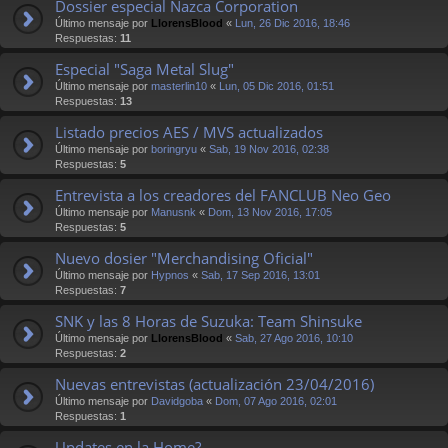
Dossier especial Nazca Corporation
Último mensaje por
LlorensBlood
«
Lun, 26 Dic 2016, 18:46
Respuestas:
11
Especial "Saga Metal Slug"
Último mensaje por
masterlin10
«
Lun, 05 Dic 2016, 01:51
Respuestas:
13
Listado precios AES / MVS actualizados
Último mensaje por
boringryu
«
Sab, 19 Nov 2016, 02:38
Respuestas:
5
Entrevista a los creadores del FANCLUB Neo Geo
Último mensaje por
Manusnk
«
Dom, 13 Nov 2016, 17:05
Respuestas:
5
Nuevo dosier "Merchandising Oficial"
Último mensaje por
Hypnos
«
Sab, 17 Sep 2016, 13:01
Respuestas:
7
SNK y las 8 Horas de Suzuka: Team Shinsuke
Último mensaje por
LlorensBlood
«
Sab, 27 Ago 2016, 10:10
Respuestas:
2
Nuevas entrevistas (actualización 23/04/2016)
Último mensaje por
Davidgoba
«
Dom, 07 Ago 2016, 02:01
Respuestas:
1
Updates en la Home?