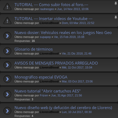
TUTORIAL --- Como subir fotos al foro.---
Último mensaje por
raulneogeo
«
Jue, 14 Nov 2013, 10:06
TUTORIAL --- Insertar vídeos de Youtube ---
Último mensaje por
LlorensBlood
«
Dom, 03 Mar 2013, 22:52
Nuevo dosier: Vehículos reales en los juegos Neo Geo
Último mensaje por
supapep
«
Vie, 15 Feb 2019, 15:08
Respuestas:
16
Glosario de términos
Último mensaje por
LlorensBlood
«
Vie, 21 Dic 2018, 21:46
AVISOS DE MENSAJES PRIVADOS ARREGLADO
Último mensaje por
LlorensBlood
«
Mié, 11 Oct 2017, 15:04
Monográfico especial EVOGA
Último mensaje por
LlorensBlood
«
Mar, 03 Oct 2017, 23:06
Nuevo tutorial "Abrir cartuchos AES"
Último mensaje por
Frizen
«
Jue, 31 Ago 2017, 21:56
Respuestas:
3
Nuevo diseño web (y defución del cerebro de Llorens)
Último mensaje por
LlorensBlood
«
Lun, 10 Jul 2017, 00:30
Respuestas:
4