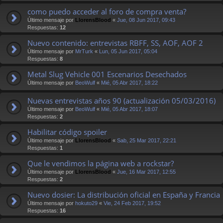
como puedo acceder al foro de compra venta?
Último mensaje por
LlorensBlood
«
Jue, 08 Jun 2017, 09:43
Respuestas:
12
Nuevo contenido: entrevistas RBFF, SS, AOF, AOF 2
Último mensaje por
MrTurk
«
Lun, 05 Jun 2017, 05:04
Respuestas:
8
Metal Slug Vehicle 001 Escenarios Desechados
Último mensaje por
BeoWulf
«
Mié, 05 Abr 2017, 18:22
Nuevas entrevistas años 90 (actualización 05/03/2016)
Último mensaje por
BeoWulf
«
Mié, 05 Abr 2017, 18:07
Respuestas:
2
Habilitar código spoiler
Último mensaje por
LlorensBlood
«
Sab, 25 Mar 2017, 22:21
Respuestas:
1
Que le vendimos la página web a rockstar?
Último mensaje por
LlorensBlood
«
Jue, 16 Mar 2017, 12:55
Respuestas:
2
Nuevo dosier: La distribución oficial en España y Francia
Último mensaje por
hokuto29
«
Vie, 24 Feb 2017, 19:52
Respuestas:
16