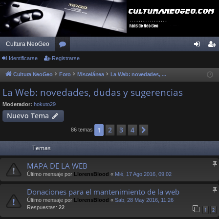
Cultura NeoGeo
Identificarse
Registrarse
or
de
eg
os
nti
ist
Cultura NeoGeo
Foro
Miscelánea
La Web: novedades, dudas y sugerencias
fic
ra
La Web: novedades, dudas y sugerencias
ar
rs
Moderador:
hokuto29
Nuevo Tema
se
e
2
3
4
1
Siguiente
86 temas
Temas
MAPA DE LA WEB
Último mensaje por
LlorensBlood
«
Mié, 17 Ago 2016, 09:02
Donaciones para el mantenimiento de la web
Último mensaje por
LlorensBlood
«
Sab, 28 May 2016, 11:26
Respuestas:
22
1
2