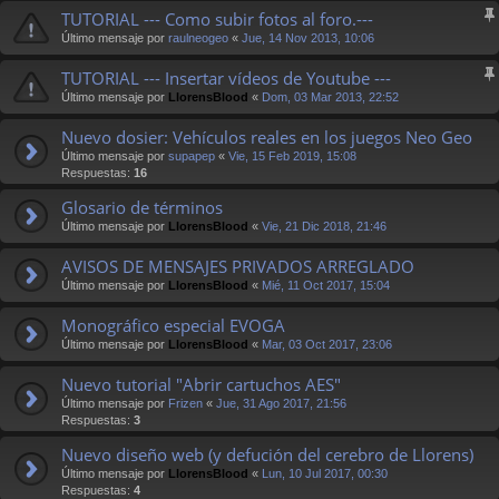
TUTORIAL --- Como subir fotos al foro.---
Último mensaje por
raulneogeo
«
Jue, 14 Nov 2013, 10:06
TUTORIAL --- Insertar vídeos de Youtube ---
Último mensaje por
LlorensBlood
«
Dom, 03 Mar 2013, 22:52
Nuevo dosier: Vehículos reales en los juegos Neo Geo
Último mensaje por
supapep
«
Vie, 15 Feb 2019, 15:08
Respuestas:
16
Glosario de términos
Último mensaje por
LlorensBlood
«
Vie, 21 Dic 2018, 21:46
AVISOS DE MENSAJES PRIVADOS ARREGLADO
Último mensaje por
LlorensBlood
«
Mié, 11 Oct 2017, 15:04
Monográfico especial EVOGA
Último mensaje por
LlorensBlood
«
Mar, 03 Oct 2017, 23:06
Nuevo tutorial "Abrir cartuchos AES"
Último mensaje por
Frizen
«
Jue, 31 Ago 2017, 21:56
Respuestas:
3
Nuevo diseño web (y defución del cerebro de Llorens)
Último mensaje por
LlorensBlood
«
Lun, 10 Jul 2017, 00:30
Respuestas:
4