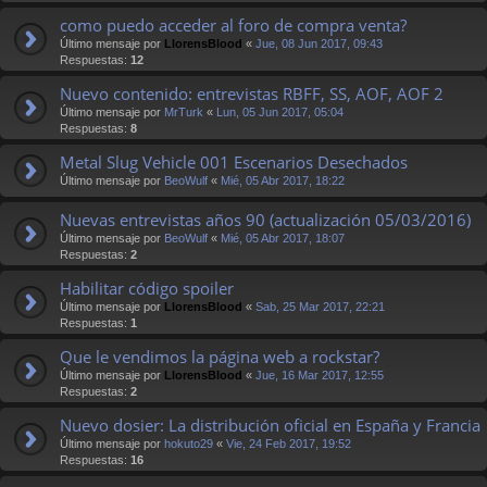
como puedo acceder al foro de compra venta?
Último mensaje por
LlorensBlood
«
Jue, 08 Jun 2017, 09:43
Respuestas:
12
Nuevo contenido: entrevistas RBFF, SS, AOF, AOF 2
Último mensaje por
MrTurk
«
Lun, 05 Jun 2017, 05:04
Respuestas:
8
Metal Slug Vehicle 001 Escenarios Desechados
Último mensaje por
BeoWulf
«
Mié, 05 Abr 2017, 18:22
Nuevas entrevistas años 90 (actualización 05/03/2016)
Último mensaje por
BeoWulf
«
Mié, 05 Abr 2017, 18:07
Respuestas:
2
Habilitar código spoiler
Último mensaje por
LlorensBlood
«
Sab, 25 Mar 2017, 22:21
Respuestas:
1
Que le vendimos la página web a rockstar?
Último mensaje por
LlorensBlood
«
Jue, 16 Mar 2017, 12:55
Respuestas:
2
Nuevo dosier: La distribución oficial en España y Francia
Último mensaje por
hokuto29
«
Vie, 24 Feb 2017, 19:52
Respuestas:
16