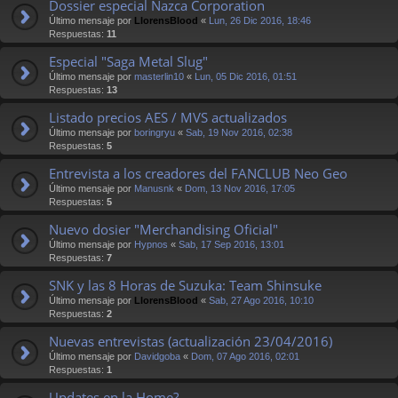
Dossier especial Nazca Corporation
Último mensaje por
LlorensBlood
«
Lun, 26 Dic 2016, 18:46
Respuestas:
11
Especial "Saga Metal Slug"
Último mensaje por
masterlin10
«
Lun, 05 Dic 2016, 01:51
Respuestas:
13
Listado precios AES / MVS actualizados
Último mensaje por
boringryu
«
Sab, 19 Nov 2016, 02:38
Respuestas:
5
Entrevista a los creadores del FANCLUB Neo Geo
Último mensaje por
Manusnk
«
Dom, 13 Nov 2016, 17:05
Respuestas:
5
Nuevo dosier "Merchandising Oficial"
Último mensaje por
Hypnos
«
Sab, 17 Sep 2016, 13:01
Respuestas:
7
SNK y las 8 Horas de Suzuka: Team Shinsuke
Último mensaje por
LlorensBlood
«
Sab, 27 Ago 2016, 10:10
Respuestas:
2
Nuevas entrevistas (actualización 23/04/2016)
Último mensaje por
Davidgoba
«
Dom, 07 Ago 2016, 02:01
Respuestas:
1
Updates en la Home?