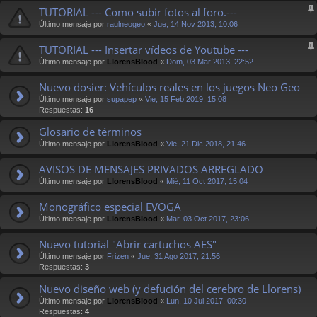
TUTORIAL --- Como subir fotos al foro.---
Último mensaje por
raulneogeo
«
Jue, 14 Nov 2013, 10:06
TUTORIAL --- Insertar vídeos de Youtube ---
Último mensaje por
LlorensBlood
«
Dom, 03 Mar 2013, 22:52
Nuevo dosier: Vehículos reales en los juegos Neo Geo
Último mensaje por
supapep
«
Vie, 15 Feb 2019, 15:08
Respuestas:
16
Glosario de términos
Último mensaje por
LlorensBlood
«
Vie, 21 Dic 2018, 21:46
AVISOS DE MENSAJES PRIVADOS ARREGLADO
Último mensaje por
LlorensBlood
«
Mié, 11 Oct 2017, 15:04
Monográfico especial EVOGA
Último mensaje por
LlorensBlood
«
Mar, 03 Oct 2017, 23:06
Nuevo tutorial "Abrir cartuchos AES"
Último mensaje por
Frizen
«
Jue, 31 Ago 2017, 21:56
Respuestas:
3
Nuevo diseño web (y defución del cerebro de Llorens)
Último mensaje por
LlorensBlood
«
Lun, 10 Jul 2017, 00:30
Respuestas:
4