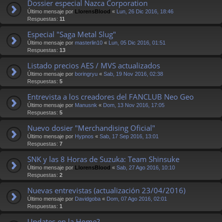
Dossier especial Nazca Corporation
Último mensaje por
LlorensBlood
«
Lun, 26 Dic 2016, 18:46
Respuestas:
11
Especial "Saga Metal Slug"
Último mensaje por
masterlin10
«
Lun, 05 Dic 2016, 01:51
Respuestas:
13
Listado precios AES / MVS actualizados
Último mensaje por
boringryu
«
Sab, 19 Nov 2016, 02:38
Respuestas:
5
Entrevista a los creadores del FANCLUB Neo Geo
Último mensaje por
Manusnk
«
Dom, 13 Nov 2016, 17:05
Respuestas:
5
Nuevo dosier "Merchandising Oficial"
Último mensaje por
Hypnos
«
Sab, 17 Sep 2016, 13:01
Respuestas:
7
SNK y las 8 Horas de Suzuka: Team Shinsuke
Último mensaje por
LlorensBlood
«
Sab, 27 Ago 2016, 10:10
Respuestas:
2
Nuevas entrevistas (actualización 23/04/2016)
Último mensaje por
Davidgoba
«
Dom, 07 Ago 2016, 02:01
Respuestas:
1
Updates en la Home?