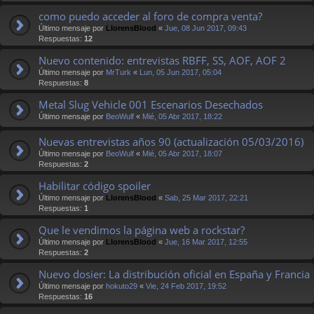
como puedo acceder al foro de compra venta?
Último mensaje por
LlorensBlood
«
Jue, 08 Jun 2017, 09:43
Respuestas:
12
Nuevo contenido: entrevistas RBFF, SS, AOF, AOF 2
Último mensaje por
MrTurk
«
Lun, 05 Jun 2017, 05:04
Respuestas:
8
Metal Slug Vehicle 001 Escenarios Desechados
Último mensaje por
BeoWulf
«
Mié, 05 Abr 2017, 18:22
Nuevas entrevistas años 90 (actualización 05/03/2016)
Último mensaje por
BeoWulf
«
Mié, 05 Abr 2017, 18:07
Respuestas:
2
Habilitar código spoiler
Último mensaje por
LlorensBlood
«
Sab, 25 Mar 2017, 22:21
Respuestas:
1
Que le vendimos la página web a rockstar?
Último mensaje por
LlorensBlood
«
Jue, 16 Mar 2017, 12:55
Respuestas:
2
Nuevo dosier: La distribución oficial en España y Francia
Último mensaje por
hokuto29
«
Vie, 24 Feb 2017, 19:52
Respuestas:
16