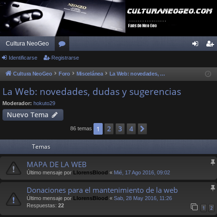
Cultura NeoGeo
Identificarse
Registrarse
or
de
eg
os
nti
ist
Cultura NeoGeo
Foro
Miscelánea
La Web: novedades, dudas y sugerencias
fic
ra
La Web: novedades, dudas y sugerencias
ar
rs
Moderador:
hokuto29
Nuevo Tema
se
e
2
3
4
1
Siguiente
86 temas
Temas
MAPA DE LA WEB
Último mensaje por
LlorensBlood
«
Mié, 17 Ago 2016, 09:02
Donaciones para el mantenimiento de la web
Último mensaje por
LlorensBlood
«
Sab, 28 May 2016, 11:26
Respuestas:
22
1
2