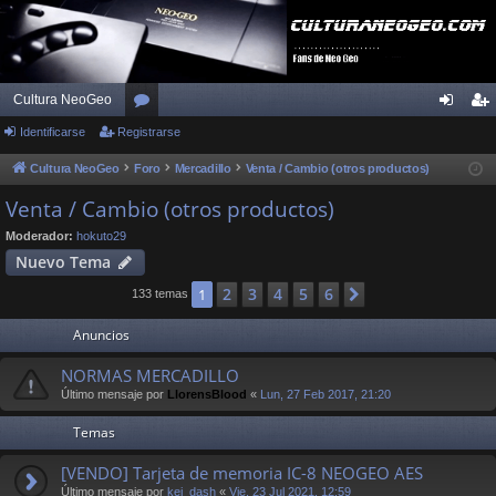
Cultura NeoGeo
Identificarse
Registrarse
or
de
eg
os
nti
ist
Cultura NeoGeo
Foro
Mercadillo
Venta / Cambio (otros productos)
fic
ra
Venta / Cambio (otros productos)
ar
rs
Moderador:
hokuto29
Nuevo Tema
se
e
2
3
4
5
6
1
Siguiente
133 temas
Anuncios
NORMAS MERCADILLO
Último mensaje por
LlorensBlood
«
Lun, 27 Feb 2017, 21:20
Temas
[VENDO] Tarjeta de memoria IC-8 NEOGEO AES
Último mensaje por
kei_dash
«
Vie, 23 Jul 2021, 12:59