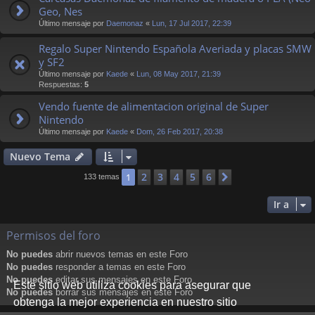
Geo, Nes
Último mensaje por
Daemonaz
«
Lun, 17 Jul 2017, 22:39
Regalo Super Nintendo Española Averiada y placas SMW
y SF2
Último mensaje por
Kaede
«
Lun, 08 May 2017, 21:39
Respuestas:
5
Vendo fuente de alimentacion original de Super
Nintendo
Último mensaje por
Kaede
«
Dom, 26 Feb 2017, 20:38
Nuevo Tema
2
3
4
5
6
1
Siguiente
133 temas
Ir a
Permisos del foro
No puedes
abrir nuevos temas en este Foro
No puedes
responder a temas en este Foro
No puedes
editar sus mensajes en este Foro
Este sitio web utiliza cookies para asegurar que
No puedes
borrar sus mensajes en este Foro
obtenga la mejor experiencia en nuestro sitio