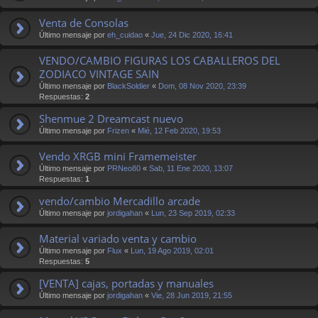
Venta de Consolas
Último mensaje por
eh_cuidao
«
Jue, 24 Dic 2020, 16:41
VENDO/CAMBIO FIGURAS LOS CABALLEROS DEL
ZODIACO VINTAGE SAIN
Último mensaje por
BlackSoldier
«
Dom, 08 Nov 2020, 23:39
Respuestas:
2
Shenmue 2 Dreamcast nuevo
Último mensaje por
Frizen
«
Mié, 12 Feb 2020, 19:53
Vendo XRGB mini Framemeister
Último mensaje por
PRNeo80
«
Sab, 11 Ene 2020, 13:07
Respuestas:
1
vendo/cambio Mercadillo arcade
Último mensaje por
jordigahan
«
Lun, 23 Sep 2019, 02:33
Material variado venta y cambio
Último mensaje por
Flux
«
Lun, 19 Ago 2019, 02:01
Respuestas:
5
[VENTA] cajas, portadas y manuales
Último mensaje por
jordigahan
«
Vie, 28 Jun 2019, 21:55