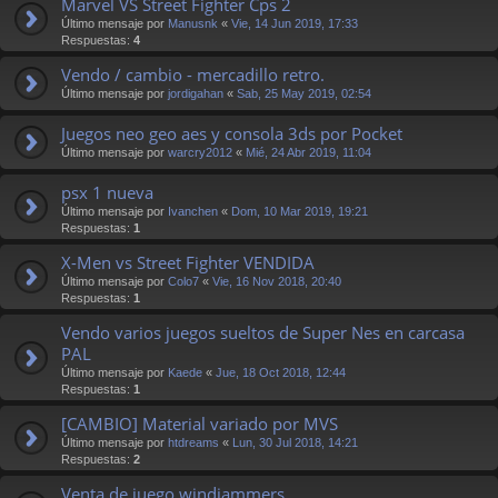
Marvel VS Street Fighter Cps 2
Último mensaje por
Manusnk
«
Vie, 14 Jun 2019, 17:33
Respuestas:
4
Vendo / cambio - mercadillo retro.
Último mensaje por
jordigahan
«
Sab, 25 May 2019, 02:54
Juegos neo geo aes y consola 3ds por Pocket
Último mensaje por
warcry2012
«
Mié, 24 Abr 2019, 11:04
psx 1 nueva
Último mensaje por
Ivanchen
«
Dom, 10 Mar 2019, 19:21
Respuestas:
1
X-Men vs Street Fighter VENDIDA
Último mensaje por
Colo7
«
Vie, 16 Nov 2018, 20:40
Respuestas:
1
Vendo varios juegos sueltos de Super Nes en carcasa
PAL
Último mensaje por
Kaede
«
Jue, 18 Oct 2018, 12:44
Respuestas:
1
[CAMBIO] Material variado por MVS
Último mensaje por
htdreams
«
Lun, 30 Jul 2018, 14:21
Respuestas:
2
Venta de juego windjammers