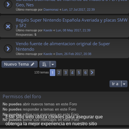
Geo, Nes
Último mensaje por
Daemonaz
«
Lun, 17 Jul 2017, 22:39
Regalo Super Nintendo Española Averiada y placas SMW
y SF2
Último mensaje por
Kaede
«
Lun, 08 May 2017, 21:39
Respuestas:
5
Vendo fuente de alimentacion original de Super
Nintendo
Último mensaje por
Kaede
«
Dom, 26 Feb 2017, 20:38
Nuevo Tema
2
3
4
5
6
1
Siguiente
133 temas
Ir a
Permisos del foro
No puedes
abrir nuevos temas en este Foro
No puedes
responder a temas en este Foro
No puedes
editar sus mensajes en este Foro
Este sitio web utiliza cookies para asegurar que
No puedes
borrar sus mensajes en este Foro
obtenga la mejor experiencia en nuestro sitio