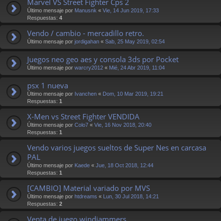
Marvel VS Street Fighter Cps 2
Último mensaje por
Manusnk
«
Vie, 14 Jun 2019, 17:33
Respuestas:
4
Vendo / cambio - mercadillo retro.
Último mensaje por
jordigahan
«
Sab, 25 May 2019, 02:54
Juegos neo geo aes y consola 3ds por Pocket
Último mensaje por
warcry2012
«
Mié, 24 Abr 2019, 11:04
psx 1 nueva
Último mensaje por
Ivanchen
«
Dom, 10 Mar 2019, 19:21
Respuestas:
1
X-Men vs Street Fighter VENDIDA
Último mensaje por
Colo7
«
Vie, 16 Nov 2018, 20:40
Respuestas:
1
Vendo varios juegos sueltos de Super Nes en carcasa
PAL
Último mensaje por
Kaede
«
Jue, 18 Oct 2018, 12:44
Respuestas:
1
[CAMBIO] Material variado por MVS
Último mensaje por
htdreams
«
Lun, 30 Jul 2018, 14:21
Respuestas:
2
Venta de juego windjammers