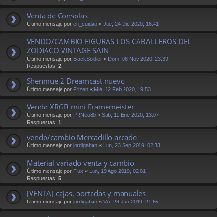
Venta de Consolas
Último mensaje por
eh_cuidao
«
Jue, 24 Dic 2020, 16:41
VENDO/CAMBIO FIGURAS LOS CABALLEROS DEL
ZODIACO VINTAGE SAIN
Último mensaje por
BlackSoldier
«
Dom, 08 Nov 2020, 23:39
Respuestas:
2
Shenmue 2 Dreamcast nuevo
Último mensaje por
Frizen
«
Mié, 12 Feb 2020, 19:53
Vendo XRGB mini Framemeister
Último mensaje por
PRNeo80
«
Sab, 11 Ene 2020, 13:07
Respuestas:
1
vendo/cambio Mercadillo arcade
Último mensaje por
jordigahan
«
Lun, 23 Sep 2019, 02:33
Material variado venta y cambio
Último mensaje por
Flux
«
Lun, 19 Ago 2019, 02:01
Respuestas:
5
[VENTA] cajas, portadas y manuales
Último mensaje por
jordigahan
«
Vie, 28 Jun 2019, 21:55