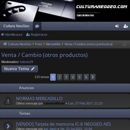
Cultura NeoGeo
Identificarse
Registrarse
or
de
eg
os
nti
ist
Cultura NeoGeo
Foro
Mercadillo
Venta / Cambio (otros productos)
fic
ra
Venta / Cambio (otros productos)
ar
rs
Moderador:
hokuto29
Nuevo Tema
se
e
2
3
4
5
6
1
Siguiente
133 temas
Anuncios
NORMAS MERCADILLO
Último mensaje por
LlorensBlood
«
Lun, 27 Feb 2017, 21:20
Temas
[VENDO] Tarjeta de memoria IC-8 NEOGEO AES
Último mensaje por
kei_dash
«
Vie, 23 Jul 2021, 12:59