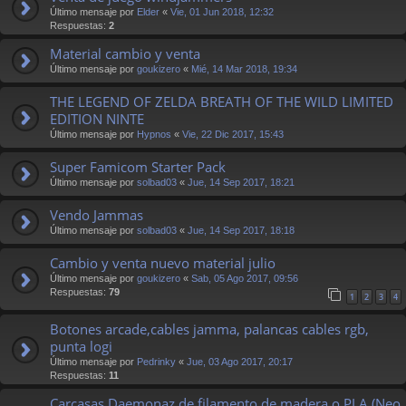
Último mensaje por
Elder
«
Vie, 01 Jun 2018, 12:32
Respuestas:
2
Material cambio y venta
Último mensaje por
goukizero
«
Mié, 14 Mar 2018, 19:34
THE LEGEND OF ZELDA BREATH OF THE WILD LIMITED
EDITION NINTE
Último mensaje por
Hypnos
«
Vie, 22 Dic 2017, 15:43
Super Famicom Starter Pack
Último mensaje por
solbad03
«
Jue, 14 Sep 2017, 18:21
Vendo Jammas
Último mensaje por
solbad03
«
Jue, 14 Sep 2017, 18:18
Cambio y venta nuevo material julio
Último mensaje por
goukizero
«
Sab, 05 Ago 2017, 09:56
Respuestas:
79
1
2
3
4
Botones arcade,cables jamma, palancas cables rgb,
punta logi
Último mensaje por
Pedrinky
«
Jue, 03 Ago 2017, 20:17
Respuestas:
11
Carcasas Daemonaz de filamento de madera o PLA (Neo