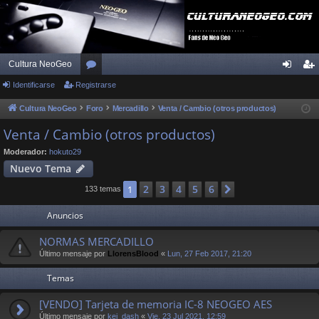
Cultura NeoGeo
Identificarse
Registrarse
or
de
eg
os
nti
ist
Cultura NeoGeo
Foro
Mercadillo
Venta / Cambio (otros productos)
fic
ra
Venta / Cambio (otros productos)
ar
rs
Moderador:
hokuto29
Nuevo Tema
se
e
2
3
4
5
6
1
Siguiente
133 temas
Anuncios
NORMAS MERCADILLO
Último mensaje por
LlorensBlood
«
Lun, 27 Feb 2017, 21:20
Temas
[VENDO] Tarjeta de memoria IC-8 NEOGEO AES
Último mensaje por
kei_dash
«
Vie, 23 Jul 2021, 12:59