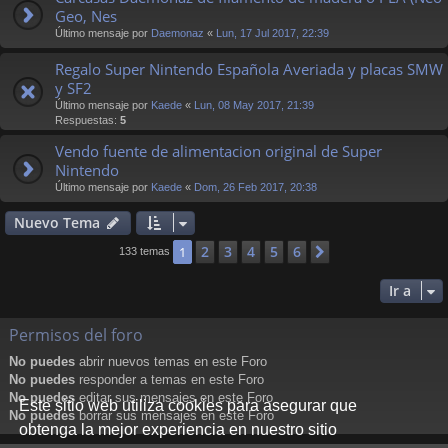
Geo, Nes
Último mensaje por
Daemonaz
«
Lun, 17 Jul 2017, 22:39
Regalo Super Nintendo Española Averiada y placas SMW
y SF2
Último mensaje por
Kaede
«
Lun, 08 May 2017, 21:39
Respuestas:
5
Vendo fuente de alimentacion original de Super
Nintendo
Último mensaje por
Kaede
«
Dom, 26 Feb 2017, 20:38
Nuevo Tema
2
3
4
5
6
1
Siguiente
133 temas
Ir a
Permisos del foro
No puedes
abrir nuevos temas en este Foro
No puedes
responder a temas en este Foro
No puedes
editar sus mensajes en este Foro
Este sitio web utiliza cookies para asegurar que
No puedes
borrar sus mensajes en este Foro
obtenga la mejor experiencia en nuestro sitio