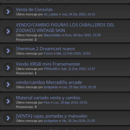
Venta de Consolas
Último mensaje por
eh_cuidao
«
Jue, 24 Dic 2020, 16:41
VENDO/CAMBIO FIGURAS LOS CABALLEROS DEL
ZODIACO VINTAGE SAIN
Último mensaje por
BlackSoldier
«
Dom, 08 Nov 2020, 23:39
Respuestas:
2
Shenmue 2 Dreamcast nuevo
Último mensaje por
Frizen
«
Mié, 12 Feb 2020, 19:53
Vendo XRGB mini Framemeister
Último mensaje por
PRNeo80
«
Sab, 11 Ene 2020, 13:07
Respuestas:
1
vendo/cambio Mercadillo arcade
Último mensaje por
jordigahan
«
Lun, 23 Sep 2019, 02:33
Material variado venta y cambio
Último mensaje por
Flux
«
Lun, 19 Ago 2019, 02:01
Respuestas:
5
[VENTA] cajas, portadas y manuales
Último mensaje por
jordigahan
«
Vie, 28 Jun 2019, 21:55