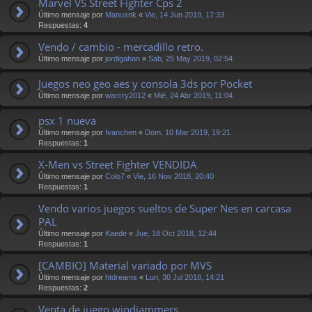
Marvel VS Street Fighter Cps 2
Último mensaje por
Manusnk
«
Vie, 14 Jun 2019, 17:33
Respuestas:
4
Vendo / cambio - mercadillo retro.
Último mensaje por
jordigahan
«
Sab, 25 May 2019, 02:54
Juegos neo geo aes y consola 3ds por Pocket
Último mensaje por
warcry2012
«
Mié, 24 Abr 2019, 11:04
psx 1 nueva
Último mensaje por
Ivanchen
«
Dom, 10 Mar 2019, 19:21
Respuestas:
1
X-Men vs Street Fighter VENDIDA
Último mensaje por
Colo7
«
Vie, 16 Nov 2018, 20:40
Respuestas:
1
Vendo varios juegos sueltos de Super Nes en carcasa
PAL
Último mensaje por
Kaede
«
Jue, 18 Oct 2018, 12:44
Respuestas:
1
[CAMBIO] Material variado por MVS
Último mensaje por
htdreams
«
Lun, 30 Jul 2018, 14:21
Respuestas:
2
Venta de juego windjammers