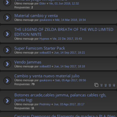
Último mensaje por
Elder
«
Vie, 01 Jun 2018, 12:32
Respuestas:
2
Material cambio y venta
Último mensaje por
goukizero
«
Mié, 14 Mar 2018, 19:34
THE LEGEND OF ZELDA BREATH OF THE WILD LIMITED
EDITION NINTE
Último mensaje por
Hypnos
«
Vie, 22 Dic 2017, 15:43
Super Famicom Starter Pack
Último mensaje por
solbad03
«
Jue, 14 Sep 2017, 18:21
Vendo Jammas
Último mensaje por
solbad03
«
Jue, 14 Sep 2017, 18:18
Cambio y venta nuevo material julio
Último mensaje por
goukizero
«
Sab, 05 Ago 2017, 09:56
Respuestas:
79
1
2
3
4
Botones arcade,cables jamma, palancas cables rgb,
punta logi
Último mensaje por
Pedrinky
«
Jue, 03 Ago 2017, 20:17
Respuestas:
11
Carcasas Daemonaz de filamento de madera o PLA (Neo