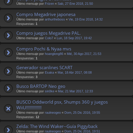
Último mensaje por
Frizen
«
Sab, 27 Ene 2018, 21:50
Compro Megadrive japonesa
Último mensaje por
arthurtheboss
«
Vie, 19 Ene 2018, 14:32
Respuestas:
1
Compro juegos Megadrive PAL.
Último mensaje por
Colo7
«
Lun, 18 Sep 2017, 19:42
Compro Pochi & Nyaa mvs
Último mensaje por
hoanglong86
«
Mié, 30 Ago 2017, 21:53
Respuestas:
1
Generador scanlines SCART
Último mensaje por
Esaka
«
Mar, 18 Abr 2017, 08:08
Respuestas:
3
Busco BARTOP Neo geo
Último mensaje por
sin0ke
«
Mar, 21 Mar 2017, 12:33
BUSCO Oddworld psx, Shumps 360 y juegos
WiiU!!!!!!!!!!!!!
Último mensaje por
raulneogeo
«
Dom, 25 Dic 2016, 19:55
Respuestas:
12
Zelda: The Wind Waker--Guía Piggyback
Último mensaje por
raulneogeo
«
Dom, 25 Dic 2016, 19:51