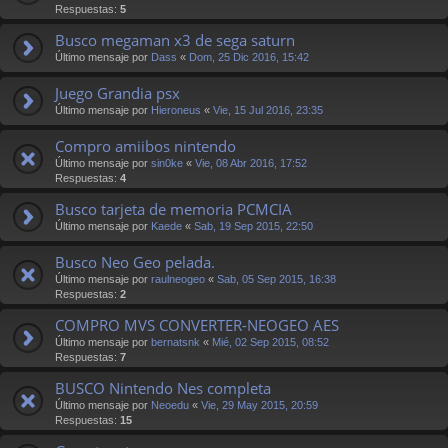
Respuestas:
5
Busco megaman x3 de sega saturn
Último mensaje por
Dass
«
Dom, 25 Dic 2016, 15:42
Juego Grandia psx
Último mensaje por
Hieroneus
«
Vie, 15 Jul 2016, 23:35
Compro amiibos nintendo
Último mensaje por
sin0ke
«
Vie, 08 Abr 2016, 17:52
Respuestas:
4
Busco tarjeta de memoria PCMCIA
Último mensaje por
Kaede
«
Sab, 19 Sep 2015, 22:50
Busco Neo Geo pelada.
Último mensaje por
raulneogeo
«
Sab, 05 Sep 2015, 16:38
Respuestas:
2
COMPRO MVS CONVERTER-NEOGEO AES
Último mensaje por
bernatsnk
«
Mié, 02 Sep 2015, 08:52
Respuestas:
7
BUSCO Nintendo Nes completa
Último mensaje por
Neoedu
«
Vie, 29 May 2015, 20:59
Respuestas:
15