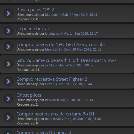
Busco patas CPS 2
Último mensaje por
Manusnk
«
Sab, 24 Ago 2019, 18:11
Respuestas:
2
se puede borrar
Último mensaje por
jordigahan
«
Vie, 14 Jun 2019, 12:17
Compro Juegos de NEO GEO AES y consola
Último mensaje por
Ideafix2k1
«
Dom, 19 May 2019, 21:51
Saturn, Game cube,Myth Cloth,Dreamcast y mvs
Último mensaje por
sin0ke
«
Mar, 28 Ago 2018, 00:59
Respuestas:
16
Compro recreativa Street Fighter 2
Último mensaje por
Frizen
«
Jue, 19 Jul 2018, 13:44
Ghost pilots
Último mensaje por
kenkoiii
«
Jue, 19 Jul 2018, 11:14
Respuestas:
1
Compro posters arcade en tamaño B1
Último mensaje por
maestro3h
«
Dom, 03 Jun 2018, 01:06
Respuestas:
6
Compro juegos Dreamcast