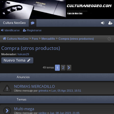
Cultura NeoGeo
Identificarse
Registrarse
or
de
eg
os
nti
ist
Cultura NeoGeo
Foro
Mercadillo
Compra (otros productos)
fic
ra
Compra (otros productos)
ar
rs
Moderador:
hokuto29
Nuevo Tema
se
e
2
1
Siguiente
49 temas
Anuncios
NORMAS MERCADILLO
Último mensaje por
grimeka
«
Lun, 05 Ago 2013, 16:51
Temas
Multi-mega
Último mensaje por
sin0ke
«
Jue, 08 Jun 2023, 21:05