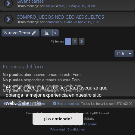
Gwent cartas
Último mensaje por
sin0ke
«
Mar, 19 May 2015, 01:00
COMPRO JUEGOS NEO GEO AES SUELTOS
Último mensaje por
demoniocr7
«
Mar, 28 Abr 2015, 18:01
Nuevo Tema
2
1
Siguiente
49 temas
Ir a
Permisos del foro
No puedes
abrir nuevos temas en este Foro
No puedes
responder a temas en este Foro
No puedes
editar sus mensajes en este Foro
Este sitio web utiliza cookies para asegurar que
No puedes
borrar sus mensajes en este Foro
obtenga la mejor experiencia en nuestro sitio
web.
Saber más
Cultura NeoGeo
Foro
Borrar cookies
Todos los horarios son
UTC+02:00
Desarrollado por
phpBB
® Forum Software © phpBB Limited
¡Lo entiendo!
Style por
Arty
- phpBB 3.3 por MrGaby
Traducción al español por
phpBB España
Privacidad
|
Condiciones