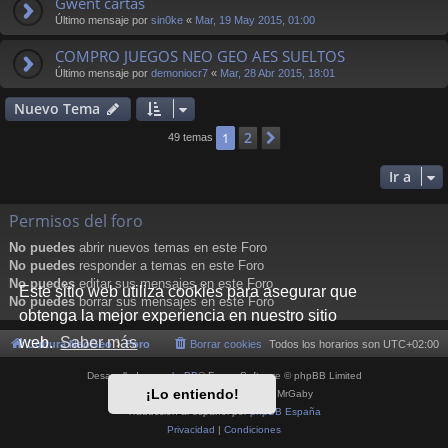
Gwent cartas
Último mensaje por
sin0ke
«
Mar, 19 May 2015, 01:00
COMPRO JUEGOS NEO GEO AES SUELTOS
Último mensaje por
demoniocr7
«
Mar, 28 Abr 2015, 18:01
Nuevo Tema
2
1
Siguiente
49 temas
Ir a
Permisos del foro
No puedes
abrir nuevos temas en este Foro
No puedes
responder a temas en este Foro
No puedes
editar sus mensajes en este Foro
Este sitio web utiliza cookies para asegurar que
No puedes
borrar sus mensajes en este Foro
obtenga la mejor experiencia en nuestro sitio
web.
Saber más
Cultura NeoGeo
Foro
Borrar cookies
Todos los horarios son
UTC+02:00
Desarrollado por
phpBB
® Forum Software © phpBB Limited
¡Lo entiendo!
Style por
Arty
- phpBB 3.3 por MrGaby
Traducción al español por
phpBB España
Privacidad
|
Condiciones