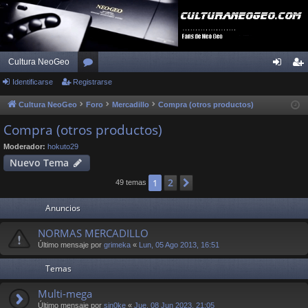
Cultura NeoGeo
Identificarse
Registrarse
or
de
eg
os
nti
ist
Cultura NeoGeo
Foro
Mercadillo
Compra (otros productos)
fic
ra
Compra (otros productos)
ar
rs
Moderador:
hokuto29
Nuevo Tema
se
e
2
1
Siguiente
49 temas
Anuncios
NORMAS MERCADILLO
Último mensaje por
grimeka
«
Lun, 05 Ago 2013, 16:51
Temas
Multi-mega
Último mensaje por
sin0ke
«
Jue, 08 Jun 2023, 21:05