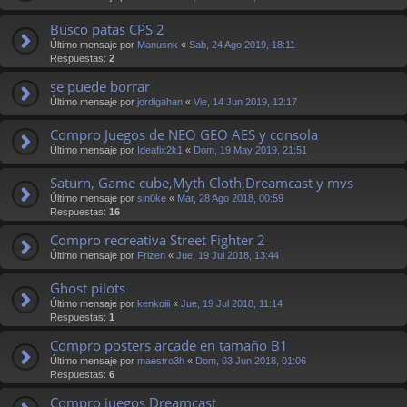
Busco patas CPS 2
Último mensaje por
Manusnk
«
Sab, 24 Ago 2019, 18:11
Respuestas:
2
se puede borrar
Último mensaje por
jordigahan
«
Vie, 14 Jun 2019, 12:17
Compro Juegos de NEO GEO AES y consola
Último mensaje por
Ideafix2k1
«
Dom, 19 May 2019, 21:51
Saturn, Game cube,Myth Cloth,Dreamcast y mvs
Último mensaje por
sin0ke
«
Mar, 28 Ago 2018, 00:59
Respuestas:
16
Compro recreativa Street Fighter 2
Último mensaje por
Frizen
«
Jue, 19 Jul 2018, 13:44
Ghost pilots
Último mensaje por
kenkoiii
«
Jue, 19 Jul 2018, 11:14
Respuestas:
1
Compro posters arcade en tamaño B1
Último mensaje por
maestro3h
«
Dom, 03 Jun 2018, 01:06
Respuestas:
6
Compro juegos Dreamcast