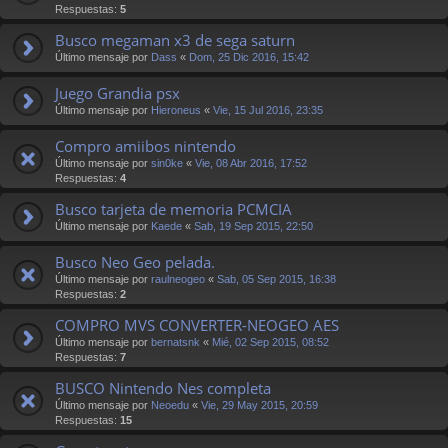
Respuestas:
5
Busco megaman x3 de sega saturn
Último mensaje por
Dass
«
Dom, 25 Dic 2016, 15:42
Juego Grandia psx
Último mensaje por
Hieroneus
«
Vie, 15 Jul 2016, 23:35
Compro amiibos nintendo
Último mensaje por
sin0ke
«
Vie, 08 Abr 2016, 17:52
Respuestas:
4
Busco tarjeta de memoria PCMCIA
Último mensaje por
Kaede
«
Sab, 19 Sep 2015, 22:50
Busco Neo Geo pelada.
Último mensaje por
raulneogeo
«
Sab, 05 Sep 2015, 16:38
Respuestas:
2
COMPRO MVS CONVERTER-NEOGEO AES
Último mensaje por
bernatsnk
«
Mié, 02 Sep 2015, 08:52
Respuestas:
7
BUSCO Nintendo Nes completa
Último mensaje por
Neoedu
«
Vie, 29 May 2015, 20:59
Respuestas:
15