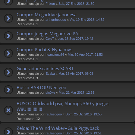
Último mensaje por
Frizen
«
Sab, 27 Ene 2018, 21:50
Compro Megadrive japonesa
Último mensaje por
arthurtheboss
«
Vie, 19 Ene 2018, 14:32
Respuestas:
1
Compro juegos Megadrive PAL.
Último mensaje por
Colo7
«
Lun, 18 Sep 2017, 19:42
Compro Pochi & Nyaa mvs
Último mensaje por
hoanglong86
«
Mié, 30 Ago 2017, 21:53
Respuestas:
1
Generador scanlines SCART
Último mensaje por
Esaka
«
Mar, 18 Abr 2017, 08:08
Respuestas:
3
Busco BARTOP Neo geo
Último mensaje por
sin0ke
«
Mar, 21 Mar 2017, 12:33
BUSCO Oddworld psx, Shumps 360 y juegos
WiiU!!!!!!!!!!!!!
Último mensaje por
raulneogeo
«
Dom, 25 Dic 2016, 19:55
Respuestas:
12
Zelda: The Wind Waker--Guía Piggyback
Último mensaje por
raulneogeo
«
Dom, 25 Dic 2016, 19:51