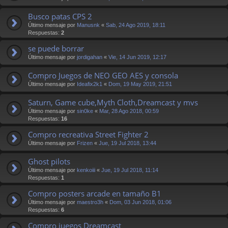
Busco patas CPS 2
Último mensaje por
Manusnk
«
Sab, 24 Ago 2019, 18:11
Respuestas:
2
se puede borrar
Último mensaje por
jordigahan
«
Vie, 14 Jun 2019, 12:17
Compro Juegos de NEO GEO AES y consola
Último mensaje por
Ideafix2k1
«
Dom, 19 May 2019, 21:51
Saturn, Game cube,Myth Cloth,Dreamcast y mvs
Último mensaje por
sin0ke
«
Mar, 28 Ago 2018, 00:59
Respuestas:
16
Compro recreativa Street Fighter 2
Último mensaje por
Frizen
«
Jue, 19 Jul 2018, 13:44
Ghost pilots
Último mensaje por
kenkoiii
«
Jue, 19 Jul 2018, 11:14
Respuestas:
1
Compro posters arcade en tamaño B1
Último mensaje por
maestro3h
«
Dom, 03 Jun 2018, 01:06
Respuestas:
6
Compro juegos Dreamcast