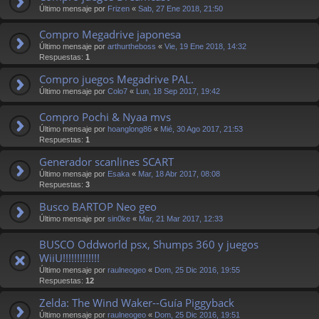
Último mensaje por
Frizen
«
Sab, 27 Ene 2018, 21:50
Compro Megadrive japonesa
Último mensaje por
arthurtheboss
«
Vie, 19 Ene 2018, 14:32
Respuestas:
1
Compro juegos Megadrive PAL.
Último mensaje por
Colo7
«
Lun, 18 Sep 2017, 19:42
Compro Pochi & Nyaa mvs
Último mensaje por
hoanglong86
«
Mié, 30 Ago 2017, 21:53
Respuestas:
1
Generador scanlines SCART
Último mensaje por
Esaka
«
Mar, 18 Abr 2017, 08:08
Respuestas:
3
Busco BARTOP Neo geo
Último mensaje por
sin0ke
«
Mar, 21 Mar 2017, 12:33
BUSCO Oddworld psx, Shumps 360 y juegos
WiiU!!!!!!!!!!!!!
Último mensaje por
raulneogeo
«
Dom, 25 Dic 2016, 19:55
Respuestas:
12
Zelda: The Wind Waker--Guía Piggyback
Último mensaje por
raulneogeo
«
Dom, 25 Dic 2016, 19:51