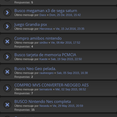
Respuestas:
5
Busco megaman x3 de sega saturn
Último mensaje por
Dass
«
Dom, 25 Dic 2016, 15:42
Juego Grandia psx
Último mensaje por
Hieroneus
«
Vie, 15 Jul 2016, 23:35
Compro amiibos nintendo
Último mensaje por
sin0ke
«
Vie, 08 Abr 2016, 17:52
Respuestas:
4
Busco tarjeta de memoria PCMCIA
Último mensaje por
Kaede
«
Sab, 19 Sep 2015, 22:50
Busco Neo Geo pelada.
Último mensaje por
raulneogeo
«
Sab, 05 Sep 2015, 16:38
Respuestas:
2
COMPRO MVS CONVERTER-NEOGEO AES
Último mensaje por
bernatsnk
«
Mié, 02 Sep 2015, 08:52
Respuestas:
7
BUSCO Nintendo Nes completa
Último mensaje por
Neoedu
«
Vie, 29 May 2015, 20:59
Respuestas:
15