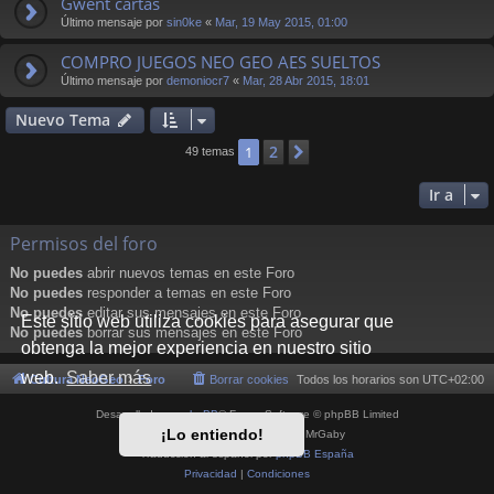
Gwent cartas
Último mensaje por
sin0ke
«
Mar, 19 May 2015, 01:00
COMPRO JUEGOS NEO GEO AES SUELTOS
Último mensaje por
demoniocr7
«
Mar, 28 Abr 2015, 18:01
Nuevo Tema
2
1
Siguiente
49 temas
Ir a
Permisos del foro
No puedes
abrir nuevos temas en este Foro
No puedes
responder a temas en este Foro
No puedes
editar sus mensajes en este Foro
Este sitio web utiliza cookies para asegurar que
No puedes
borrar sus mensajes en este Foro
obtenga la mejor experiencia en nuestro sitio
web.
Saber más
Cultura NeoGeo
Foro
Borrar cookies
Todos los horarios son
UTC+02:00
Desarrollado por
phpBB
® Forum Software © phpBB Limited
¡Lo entiendo!
Style por
Arty
- phpBB 3.3 por MrGaby
Traducción al español por
phpBB España
Privacidad
|
Condiciones