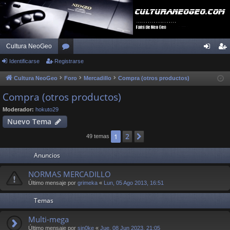
Cultura NeoGeo
Identificarse
Registrarse
or
de
eg
os
nti
ist
Cultura NeoGeo
Foro
Mercadillo
Compra (otros productos)
fic
ra
Compra (otros productos)
ar
rs
Moderador:
hokuto29
Nuevo Tema
se
e
2
1
Siguiente
49 temas
Anuncios
NORMAS MERCADILLO
Último mensaje por
grimeka
«
Lun, 05 Ago 2013, 16:51
Temas
Multi-mega
Último mensaje por
sin0ke
«
Jue, 08 Jun 2023, 21:05