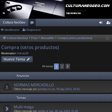
Cultura NeoGeo
Identificarse
Registrarse
or
de
eg
os
nti
ist
Cultura NeoGeo
Foro
Mercadillo
Compra (otros productos)
fic
ra
Compra (otros productos)
ar
rs
Moderador:
hokuto29
Nuevo Tema
se
e
2
1
Siguiente
49 temas
Anuncios
NORMAS MERCADILLO
Último mensaje por
grimeka
«
Lun, 05 Ago 2013, 16:51
Temas
Multi-mega
Último mensaje por
sin0ke
«
Jue, 08 Jun 2023, 21:05