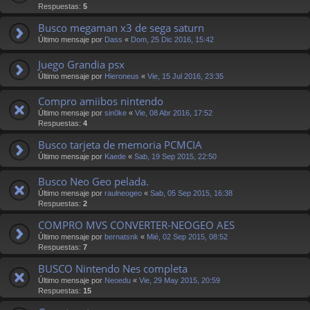
Respuestas:
5
Busco megaman x3 de sega saturn
Último mensaje por
Dass
«
Dom, 25 Dic 2016, 15:42
Juego Grandia psx
Último mensaje por
Hieroneus
«
Vie, 15 Jul 2016, 23:35
Compro amiibos nintendo
Último mensaje por
sin0ke
«
Vie, 08 Abr 2016, 17:52
Respuestas:
4
Busco tarjeta de memoria PCMCIA
Último mensaje por
Kaede
«
Sab, 19 Sep 2015, 22:50
Busco Neo Geo pelada.
Último mensaje por
raulneogeo
«
Sab, 05 Sep 2015, 16:38
Respuestas:
2
COMPRO MVS CONVERTER-NEOGEO AES
Último mensaje por
bernatsnk
«
Mié, 02 Sep 2015, 08:52
Respuestas:
7
BUSCO Nintendo Nes completa
Último mensaje por
Neoedu
«
Vie, 29 May 2015, 20:59
Respuestas:
15