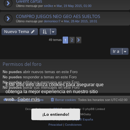
Gwent cartas
Último mensaje por
sin0ke
«
Mar, 19 May 2015, 01:00
COMPRO JUEGOS NEO GEO AES SUELTOS
Último mensaje por
demoniocr7
«
Mar, 28 Abr 2015, 18:01
Nuevo Tema
2
1
Siguiente
49 temas
Ir a
Permisos del foro
No puedes
abrir nuevos temas en este Foro
No puedes
responder a temas en este Foro
No puedes
editar sus mensajes en este Foro
Este sitio web utiliza cookies para asegurar que
No puedes
borrar sus mensajes en este Foro
obtenga la mejor experiencia en nuestro sitio
web.
Saber más
Cultura NeoGeo
Foro
Borrar cookies
Todos los horarios son
UTC+02:00
Desarrollado por
phpBB
® Forum Software © phpBB Limited
¡Lo entiendo!
Style por
Arty
- phpBB 3.3 por MrGaby
Traducción al español por
phpBB España
Privacidad
|
Condiciones