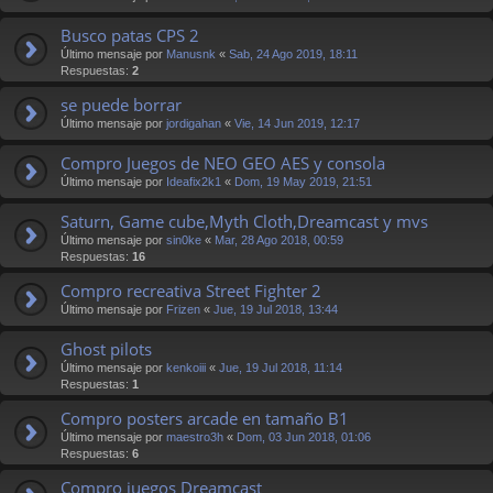
Busco patas CPS 2
Último mensaje por
Manusnk
«
Sab, 24 Ago 2019, 18:11
Respuestas:
2
se puede borrar
Último mensaje por
jordigahan
«
Vie, 14 Jun 2019, 12:17
Compro Juegos de NEO GEO AES y consola
Último mensaje por
Ideafix2k1
«
Dom, 19 May 2019, 21:51
Saturn, Game cube,Myth Cloth,Dreamcast y mvs
Último mensaje por
sin0ke
«
Mar, 28 Ago 2018, 00:59
Respuestas:
16
Compro recreativa Street Fighter 2
Último mensaje por
Frizen
«
Jue, 19 Jul 2018, 13:44
Ghost pilots
Último mensaje por
kenkoiii
«
Jue, 19 Jul 2018, 11:14
Respuestas:
1
Compro posters arcade en tamaño B1
Último mensaje por
maestro3h
«
Dom, 03 Jun 2018, 01:06
Respuestas:
6
Compro juegos Dreamcast