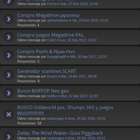
Último mensaje por
Frizen
«
Sab, 27 Ene 2018, 21:50
Compro Megadrive japonesa
Último mensaje por
arthurtheboss
«
Vie, 19 Ene 2018, 14:32
Respuestas:
1
Compro juegos Megadrive PAL.
Último mensaje por
Colo7
«
Lun, 18 Sep 2017, 19:42
Compro Pochi & Nyaa mvs
Último mensaje por
hoanglong86
«
Mié, 30 Ago 2017, 21:53
Respuestas:
1
Generador scanlines SCART
Último mensaje por
Esaka
«
Mar, 18 Abr 2017, 08:08
Respuestas:
3
Busco BARTOP Neo geo
Último mensaje por
sin0ke
«
Mar, 21 Mar 2017, 12:33
BUSCO Oddworld psx, Shumps 360 y juegos
WiiU!!!!!!!!!!!!!
Último mensaje por
raulneogeo
«
Dom, 25 Dic 2016, 19:55
Respuestas:
12
Zelda: The Wind Waker--Guía Piggyback
Último mensaje por
raulneogeo
«
Dom, 25 Dic 2016, 19:51