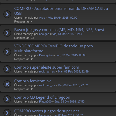
COMPRO - Adaptador para el mando DREAMCAST, a
USB
Último mensaje por
Arvo
«
Vie, 10 Abr 2015, 00:00
Respuestas:
4
Busco juegos y consolas (MS, MD, N64, NES, Snes)
Último mensaje por
neo.geo
«
Vie, 13 Mar 2015, 17:44
Respuestas:
14
VENDO/COMPRO/CAMBIO de todo un poco.
Multiplataforma.
Último mensaje por
Davidgoba
«
Lun, 02 Mar 2015, 08:00
Respuestas:
2
Compro super aleste super famicom
Último mensaje por
rockman_es
«
Mar, 03 Feb 2015, 22:59
Compro famicom av
Último mensaje por
rockman_es
«
Vie, 09 Ene 2015, 22:32
Respuestas:
2
Compro CD Legend of Dragoon
Último mensaje por
Platon200
«
Jue, 18 Dic 2014, 17:50
COMPRO varios juegos de super nes
Último mensaje por
Neoedu
«
Jue, 06 Nov 2014, 00:32