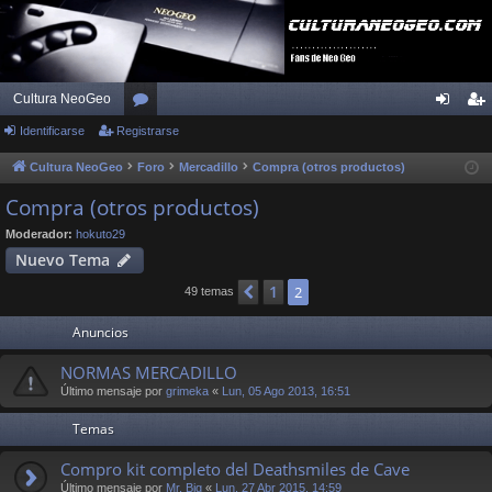
Cultura NeoGeo
Identificarse
Registrarse
or
de
eg
os
nti
ist
Cultura NeoGeo
Foro
Mercadillo
Compra (otros productos)
fic
ra
Compra (otros productos)
ar
rs
Moderador:
hokuto29
Nuevo Tema
se
e
1
Anterior
2
49 temas
Anuncios
NORMAS MERCADILLO
Último mensaje por
grimeka
«
Lun, 05 Ago 2013, 16:51
Temas
Compro kit completo del Deathsmiles de Cave
Último mensaje por
Mr. Big
«
Lun, 27 Abr 2015, 14:59