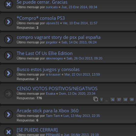
Se puede cerrar. Gracias
Último mensaje por
suricato
«
Jue, 23 Ene 2014, 09:34
*Compro* consola PS3
Último mensaje por
ulyses31
«
Vie, 10 Ene 2014, 11:57
Respuestas:
3
compro vagrant story de psx pal españa
Último mensaje por
jorgeitor
«
Sab, 14 Dic 2013, 06:24
The Last Of Us Ellie Edition
Último mensaje por
alexneogeo
«
Sab, 26 Oct 2013, 09:20
Busco estos juegos y consolas
Último mensaje por
w krauser
«
Mar, 22 Oct 2013, 13:59
Respuestas:
2
CENSO VOTOS POSITIVOS/NEGATIVOS
Último mensaje por
Esaka
«
Dom, 13 Dic 2020, 23:34
Respuestas:
776
1
36
37
38
39
…
Arcade stick para la Xbox 360
Último mensaje por
Tam-Tam
«
Lun, 13 May 2013, 22:35
Respuestas:
6
[SE PUEDE CERRAR]
Último mensaje por
PRNeo80
«
Jue, 04 Abr 2013, 19:19