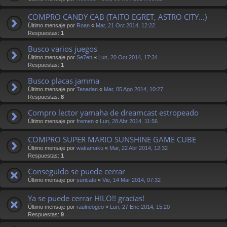
COMPRO CANDY CAB (TAITO EGRET, ASTRO CITY…)
Último mensaje por
Roan
«
Mar, 21 Oct 2014, 12:22
Respuestas:
1
Busco varios juegos
Último mensaje por
Se7en
«
Lun, 20 Oct 2014, 17:34
Respuestas:
1
Busco placas jamma
Último mensaje por
Tenadan
«
Mar, 05 Ago 2014, 10:27
Respuestas:
8
Compro lector yamaha de dreamcast estropeado
Último mensaje por
fremen
«
Lun, 28 Abr 2014, 11:56
COMPRO SUPER MARIO SUNSHINE GAME CUBE
Último mensaje por
wakamaku
«
Mar, 22 Abr 2014, 12:32
Respuestas:
1
Conseguido se puede cerrar
Último mensaje por
suricato
«
Vie, 14 Mar 2014, 07:32
Ya se puede cerrar HILO!! gracias!
Último mensaje por
raulneogeo
«
Lun, 27 Ene 2014, 15:20
Respuestas:
9