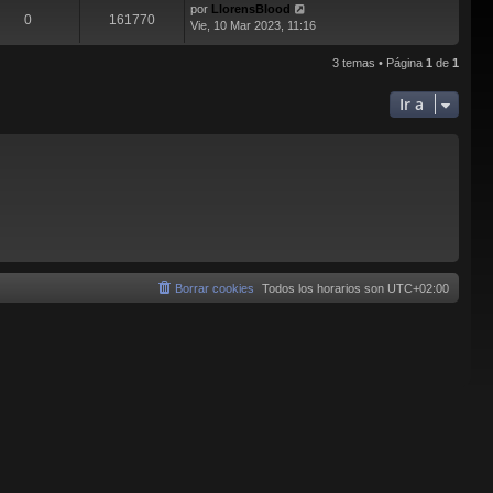
por
LlorensBlood
0
161770
Vie, 10 Mar 2023, 11:16
3 temas • Página
1
de
1
Ir a
Borrar cookies
Todos los horarios son
UTC+02:00