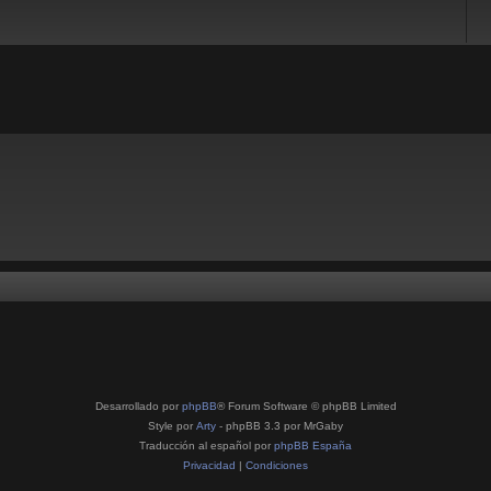
Desarrollado por
phpBB
® Forum Software © phpBB Limited
Style por
Arty
- phpBB 3.3 por MrGaby
Traducción al español por
phpBB España
Privacidad
|
Condiciones