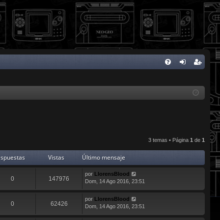
FA
de
eg
Q
nti
ist
fic
ra
ar
rs
se
e
3 temas • Página
1
de
1
spuestas
Vistas
Último mensaje
por
LlorensBlood
0
147976
Dom, 14 Ago 2016, 23:51
por
LlorensBlood
0
62426
Dom, 14 Ago 2016, 23:51