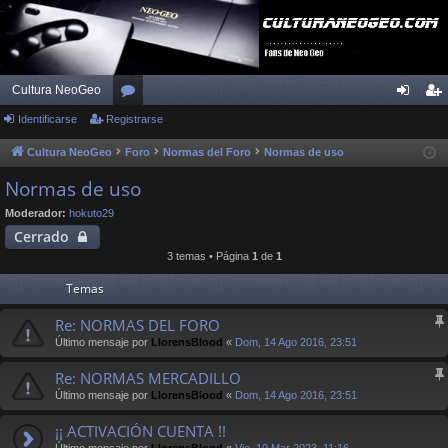
Cultura NeoGeo
Identificarse
Registrarse
or
de
eg
os
nti
ist
Cultura NeoGeo
Foro
Normas del Foro
Normas de uso
fic
ra
Normas de uso
ar
rs
Moderador:
hokuto29
Cerrado
se
e
3 temas • Página
1
de
1
Temas
Re: NORMAS DEL FORO
Último mensaje por
LlorensBlood
«
Dom, 14 Ago 2016, 23:51
Re: NORMAS MERCADILLO
Último mensaje por
LlorensBlood
«
Dom, 14 Ago 2016, 23:51
¡¡ ACTIVACIÓN CUENTA !!