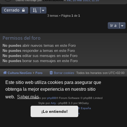
Último mensaje por
LlorensBlood
«
Vie, 10 Mar 2023, 11:16
Cerrado
3 temas • Página
1
de
1
Ir a
Permisos del foro
No puedes
abrir nuevos temas en este Foro
No puedes
responder a temas en este Foro
No puedes
editar sus mensajes en este Foro
No puedes
borrar sus mensajes en este Foro
Cultura NeoGeo
Foro
Borrar cookies
Todos los horarios son
UTC+02:00
Este sitio web utiliza cookies para asegurar que
obtenga la mejor experiencia en nuestro sitio
web.
Saber más
Desarrollado por
phpBB
® Forum Software © phpBB Limited
Style por
Arty
- phpBB 3.3 por MrGaby
Traducción al español por
phpBB España
¡Lo entiendo!
Privacidad
|
Condiciones