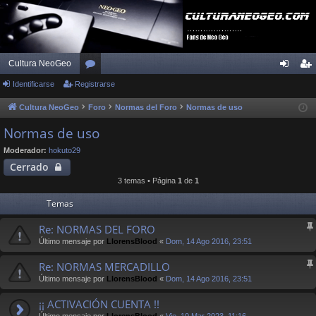
Cultura NeoGeo
Identificarse
Registrarse
or
de
eg
os
nti
ist
Cultura NeoGeo
Foro
Normas del Foro
Normas de uso
fic
ra
Normas de uso
ar
rs
Moderador:
hokuto29
Cerrado
se
e
3 temas • Página
1
de
1
Temas
Re: NORMAS DEL FORO
Último mensaje por
LlorensBlood
«
Dom, 14 Ago 2016, 23:51
Re: NORMAS MERCADILLO
Último mensaje por
LlorensBlood
«
Dom, 14 Ago 2016, 23:51
¡¡ ACTIVACIÓN CUENTA !!