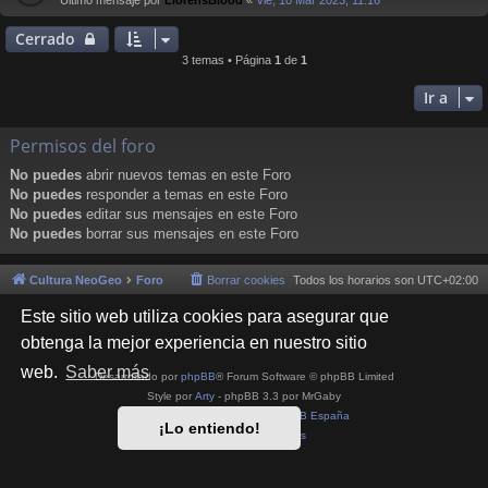
Último mensaje por
LlorensBlood
«
Vie, 10 Mar 2023, 11:16
Cerrado
3 temas • Página
1
de
1
Ir a
Permisos del foro
No puedes
abrir nuevos temas en este Foro
No puedes
responder a temas en este Foro
No puedes
editar sus mensajes en este Foro
No puedes
borrar sus mensajes en este Foro
Cultura NeoGeo
Foro
Borrar cookies
Todos los horarios son
UTC+02:00
Este sitio web utiliza cookies para asegurar que
obtenga la mejor experiencia en nuestro sitio
web.
Saber más
Desarrollado por
phpBB
® Forum Software © phpBB Limited
Style por
Arty
- phpBB 3.3 por MrGaby
Traducción al español por
phpBB España
¡Lo entiendo!
Privacidad
|
Condiciones