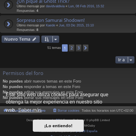
¿Un pique al Ghost Trick?
Último mensaje por
davidvaldivia
«
Lun, 08 Feb 2016, 15:32
Respuestas:
4
Sorpresa con Samurai Shodown!
Último mensaje por
Kaede
«
Jue, 03 Dic 2015, 15:10
Respuestas:
8
Nuevo Tema
2
3
1
Siguiente
51 temas
Ir a
Permisos del foro
No puedes
abrir nuevos temas en este Foro
No puedes
responder a temas en este Foro
No puedes
editar sus mensajes en este Foro
Este sitio web utiliza cookies para asegurar que
No puedes
borrar sus mensajes en este Foro
obtenga la mejor experiencia en nuestro sitio
web.
Saber más
Cultura NeoGeo
Foro
Borrar cookies
Todos los horarios son
UTC+02:00
Desarrollado por
phpBB
® Forum Software © phpBB Limited
¡Lo entiendo!
Style por
Arty
- phpBB 3.3 por MrGaby
Traducción al español por
phpBB España