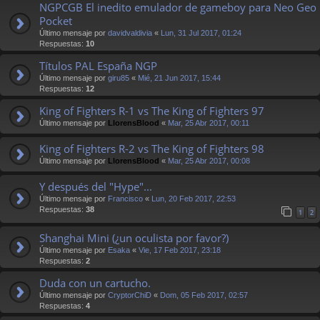
NGPCGB El inedito emulador de gameboy para Neo Geo
Pocket
Último mensaje por
davidvaldivia
«
Lun, 31 Jul 2017, 01:24
Respuestas:
10
Títulos PAL España NGP
Último mensaje por
giru85
«
Mié, 21 Jun 2017, 15:44
Respuestas:
12
King of Fighters R-1 vs The King of Fighters 97
Último mensaje por
LlorensBlood
«
Mar, 25 Abr 2017, 00:11
King of Fighters R-2 vs The King of Fighters 98
Último mensaje por
LlorensBlood
«
Mar, 25 Abr 2017, 00:08
Y después del "Hype"...
Último mensaje por
Francisco
«
Lun, 20 Feb 2017, 22:53
Respuestas:
38
1
2
Shanghai Mini (¿un oculista por favor?)
Último mensaje por
Esaka
«
Vie, 17 Feb 2017, 23:18
Respuestas:
2
Duda con un cartucho.
Último mensaje por
CryptorChiD
«
Dom, 05 Feb 2017, 02:57
Respuestas:
4