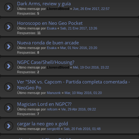
Dark Arms, review y guía
Último mensaje por
LlorensBlood
«
Jue, 26 Ene 2017, 22:57
Respuestas:
5
Horoscopo en Neo Geo Pocket
Último mensaje por
Esaka
«
Sab, 21 Ene 2017, 13:26
Respuestas:
11
Nueva ronda de buen arcade
Último mensaje por
Esaka
«
Mar, 01 Nov 2016, 23:20
Respuestas:
8
NGPC Case/Shell/Housing?
Último mensaje por
LlorensBlood
«
Mié, 19 Oct 2016, 15:22
Respuestas:
2
Ver "SNK vs. Capcom - Partida completa comentada -
NeoGeo Po
Último mensaje por
Manusnk
«
Mar, 10 May 2016, 01:20
Magician Lord en NGPC??
Último mensaje por
refcom
«
Vie, 29 Abr 2016, 09:22
Respuestas:
7
cargar la neo geo x gold
Último mensaje por
sergio48
«
Sab, 20 Feb 2016, 01:48