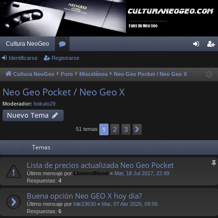
Cultura NeoGeo
Identificarse
Registrarse
or
de
eg
os
nti
ist
Cultura NeoGeo
Foro
Miscelánea
Neo Geo Pocket / Neo Geo X
fic
ra
Neo Geo Pocket / Neo Geo X
ar
rs
Moderador:
hokuto29
Nuevo Tema
se
e
2
3
1
Siguiente
51 temas
Temas
Lista de precios actualizada Neo Geo Pocket
Último mensaje por
LlorensBlood
«
Mar, 18 Jul 2017, 22:49
Respuestas:
4
Buena opción Neo GEO X hoy día?
Último mensaje por
hilir23630
«
Mar, 07 Abr 2026, 09:56
Respuestas:
6