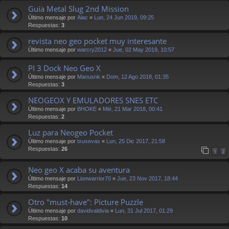
Guía Metal Slug 2nd Mission
Último mensaje por
Alac
«
Lun, 24 Jun 2019, 09:25
Respuestas:
3
revista neo geo pocket muy interesante
Último mensaje por
warcry2012
«
Jue, 02 May 2019, 10:57
PI 3 Dock Neo Geo X
Último mensaje por
Manusnk
«
Dom, 12 Ago 2018, 01:35
Respuestas:
3
NEOGEOX Y EMULADORES SNES ETC
Último mensaje por
BHOKE
«
Mié, 21 Mar 2018, 00:41
Respuestas:
2
Luz para Neogeo Pocket
Último mensaje por
txusevas
«
Lun, 25 Dic 2017, 21:58
Respuestas:
26
1
2
Neo geo X acaba su aventura
Último mensaje por
Lionwarrior70
«
Jue, 23 Nov 2017, 18:44
Respuestas:
14
Otro "must-have": Picture Puzzle
Último mensaje por
davidvaldivia
«
Lun, 31 Jul 2017, 01:29
Respuestas:
10