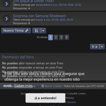
¿Un pique al Ghost Trick?
Último mensaje por
davidvaldivia
«
Lun, 08 Feb 2016, 15:32
Respuestas:
4
Sorpresa con Samurai Shodown!
Último mensaje por
Kaede
«
Jue, 03 Dic 2015, 15:10
Respuestas:
8
Nuevo Tema
2
3
1
Siguiente
51 temas
Ir a
Permisos del foro
No puedes
abrir nuevos temas en este Foro
No puedes
responder a temas en este Foro
No puedes
editar sus mensajes en este Foro
Este sitio web utiliza cookies para asegurar que
No puedes
borrar sus mensajes en este Foro
obtenga la mejor experiencia en nuestro sitio
web.
Saber más
Cultura NeoGeo
Foro
Borrar cookies
Todos los horarios son
UTC+02:00
Desarrollado por
phpBB
® Forum Software © phpBB Limited
¡Lo entiendo!
Style por
Arty
- phpBB 3.3 por MrGaby
Traducción al español por
phpBB España