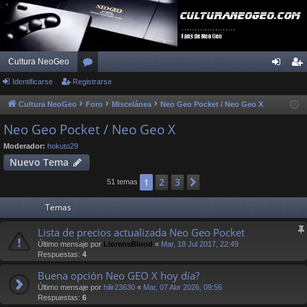
Cultura NeoGeo
Identificarse
Registrarse
or
de
eg
os
nti
ist
Cultura NeoGeo
Foro
Miscelánea
Neo Geo Pocket / Neo Geo X
fic
ra
Neo Geo Pocket / Neo Geo X
ar
rs
Moderador:
hokuto29
Nuevo Tema
se
e
2
3
1
Siguiente
51 temas
Temas
Lista de precios actualizada Neo Geo Pocket
Último mensaje por
LlorensBlood
«
Mar, 18 Jul 2017, 22:49
Respuestas:
4
Buena opción Neo GEO X hoy día?
Último mensaje por
hilir23630
«
Mar, 07 Abr 2026, 09:56
Respuestas:
6