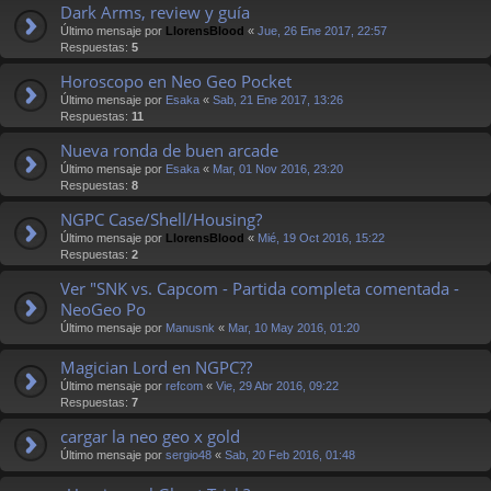
Dark Arms, review y guía
Último mensaje por
LlorensBlood
«
Jue, 26 Ene 2017, 22:57
Respuestas:
5
Horoscopo en Neo Geo Pocket
Último mensaje por
Esaka
«
Sab, 21 Ene 2017, 13:26
Respuestas:
11
Nueva ronda de buen arcade
Último mensaje por
Esaka
«
Mar, 01 Nov 2016, 23:20
Respuestas:
8
NGPC Case/Shell/Housing?
Último mensaje por
LlorensBlood
«
Mié, 19 Oct 2016, 15:22
Respuestas:
2
Ver "SNK vs. Capcom - Partida completa comentada -
NeoGeo Po
Último mensaje por
Manusnk
«
Mar, 10 May 2016, 01:20
Magician Lord en NGPC??
Último mensaje por
refcom
«
Vie, 29 Abr 2016, 09:22
Respuestas:
7
cargar la neo geo x gold
Último mensaje por
sergio48
«
Sab, 20 Feb 2016, 01:48