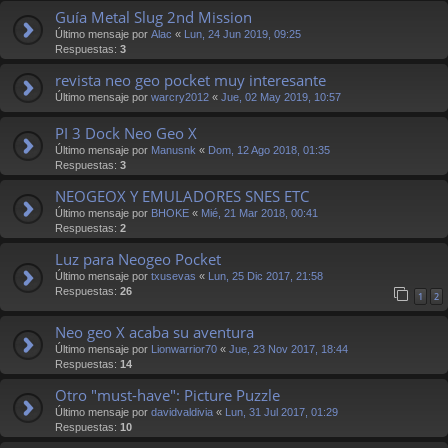
Guía Metal Slug 2nd Mission
Último mensaje por
Alac
«
Lun, 24 Jun 2019, 09:25
Respuestas:
3
revista neo geo pocket muy interesante
Último mensaje por
warcry2012
«
Jue, 02 May 2019, 10:57
PI 3 Dock Neo Geo X
Último mensaje por
Manusnk
«
Dom, 12 Ago 2018, 01:35
Respuestas:
3
NEOGEOX Y EMULADORES SNES ETC
Último mensaje por
BHOKE
«
Mié, 21 Mar 2018, 00:41
Respuestas:
2
Luz para Neogeo Pocket
Último mensaje por
txusevas
«
Lun, 25 Dic 2017, 21:58
Respuestas:
26
1
2
Neo geo X acaba su aventura
Último mensaje por
Lionwarrior70
«
Jue, 23 Nov 2017, 18:44
Respuestas:
14
Otro "must-have": Picture Puzzle
Último mensaje por
davidvaldivia
«
Lun, 31 Jul 2017, 01:29
Respuestas:
10