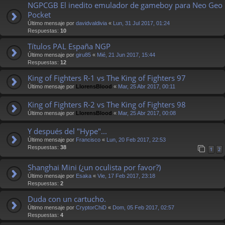
NGPCGB El inedito emulador de gameboy para Neo Geo
Pocket
Último mensaje por
davidvaldivia
«
Lun, 31 Jul 2017, 01:24
Respuestas:
10
Títulos PAL España NGP
Último mensaje por
giru85
«
Mié, 21 Jun 2017, 15:44
Respuestas:
12
King of Fighters R-1 vs The King of Fighters 97
Último mensaje por
LlorensBlood
«
Mar, 25 Abr 2017, 00:11
King of Fighters R-2 vs The King of Fighters 98
Último mensaje por
LlorensBlood
«
Mar, 25 Abr 2017, 00:08
Y después del "Hype"...
Último mensaje por
Francisco
«
Lun, 20 Feb 2017, 22:53
Respuestas:
38
1
2
Shanghai Mini (¿un oculista por favor?)
Último mensaje por
Esaka
«
Vie, 17 Feb 2017, 23:18
Respuestas:
2
Duda con un cartucho.
Último mensaje por
CryptorChiD
«
Dom, 05 Feb 2017, 02:57
Respuestas:
4