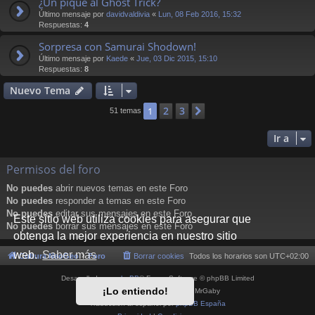
¿Un pique al Ghost Trick?
Último mensaje por
davidvaldivia
«
Lun, 08 Feb 2016, 15:32
Respuestas:
4
Sorpresa con Samurai Shodown!
Último mensaje por
Kaede
«
Jue, 03 Dic 2015, 15:10
Respuestas:
8
Nuevo Tema
2
3
1
Siguiente
51 temas
Ir a
Permisos del foro
No puedes
abrir nuevos temas en este Foro
No puedes
responder a temas en este Foro
No puedes
editar sus mensajes en este Foro
Este sitio web utiliza cookies para asegurar que
No puedes
borrar sus mensajes en este Foro
obtenga la mejor experiencia en nuestro sitio
web.
Saber más
Cultura NeoGeo
Foro
Borrar cookies
Todos los horarios son
UTC+02:00
Desarrollado por
phpBB
® Forum Software © phpBB Limited
¡Lo entiendo!
Style por
Arty
- phpBB 3.3 por MrGaby
Traducción al español por
phpBB España