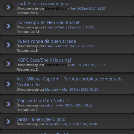
Dark Arms, review y guía
Último mensaje por
LlorensBlood
«
Jue, 26 Ene 2017, 22:57
Respuestas:
5
Horoscopo en Neo Geo Pocket
Último mensaje por
Esaka
«
Sab, 21 Ene 2017, 13:26
Respuestas:
11
Nueva ronda de buen arcade
Último mensaje por
Esaka
«
Mar, 01 Nov 2016, 23:20
Respuestas:
8
NGPC Case/Shell/Housing?
Último mensaje por
LlorensBlood
«
Mié, 19 Oct 2016, 15:22
Respuestas:
2
Ver "SNK vs. Capcom - Partida completa comentada -
NeoGeo Po
Último mensaje por
Manusnk
«
Mar, 10 May 2016, 01:20
Magician Lord en NGPC??
Último mensaje por
refcom
«
Vie, 29 Abr 2016, 09:22
Respuestas:
7
cargar la neo geo x gold
Último mensaje por
sergio48
«
Sab, 20 Feb 2016, 01:48