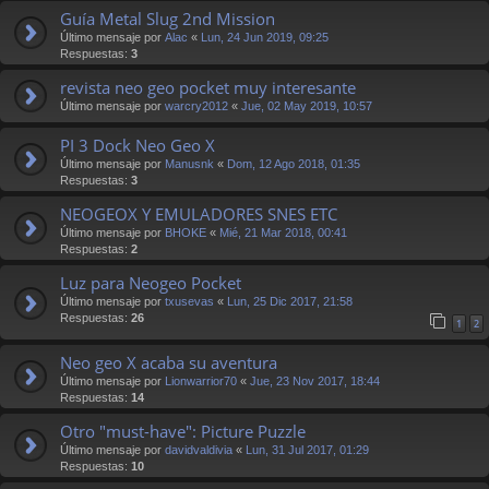
Guía Metal Slug 2nd Mission
Último mensaje por
Alac
«
Lun, 24 Jun 2019, 09:25
Respuestas:
3
revista neo geo pocket muy interesante
Último mensaje por
warcry2012
«
Jue, 02 May 2019, 10:57
PI 3 Dock Neo Geo X
Último mensaje por
Manusnk
«
Dom, 12 Ago 2018, 01:35
Respuestas:
3
NEOGEOX Y EMULADORES SNES ETC
Último mensaje por
BHOKE
«
Mié, 21 Mar 2018, 00:41
Respuestas:
2
Luz para Neogeo Pocket
Último mensaje por
txusevas
«
Lun, 25 Dic 2017, 21:58
Respuestas:
26
1
2
Neo geo X acaba su aventura
Último mensaje por
Lionwarrior70
«
Jue, 23 Nov 2017, 18:44
Respuestas:
14
Otro "must-have": Picture Puzzle
Último mensaje por
davidvaldivia
«
Lun, 31 Jul 2017, 01:29
Respuestas:
10