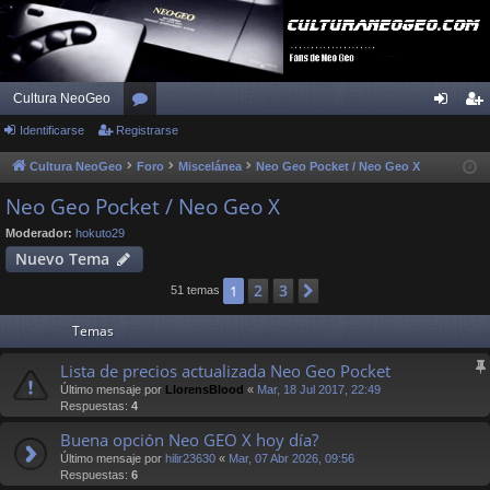
Cultura NeoGeo
Identificarse
Registrarse
or
de
eg
os
nti
ist
Cultura NeoGeo
Foro
Miscelánea
Neo Geo Pocket / Neo Geo X
fic
ra
Neo Geo Pocket / Neo Geo X
ar
rs
Moderador:
hokuto29
Nuevo Tema
se
e
2
3
1
Siguiente
51 temas
Temas
Lista de precios actualizada Neo Geo Pocket
Último mensaje por
LlorensBlood
«
Mar, 18 Jul 2017, 22:49
Respuestas:
4
Buena opción Neo GEO X hoy día?
Último mensaje por
hilir23630
«
Mar, 07 Abr 2026, 09:56
Respuestas:
6