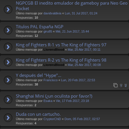
NGPCGB El inedito emulador de gameboy para Neo Geo
Pocket
Último mensaje por
davidvaldivia
«
Lun, 31 Jul 2017, 01:24
Respuestas:
10
Títulos PAL España NGP
Último mensaje por
giru85
«
Mié, 21 Jun 2017, 15:44
Respuestas:
12
King of Fighters R-1 vs The King of Fighters 97
Último mensaje por
LlorensBlood
«
Mar, 25 Abr 2017, 00:11
King of Fighters R-2 vs The King of Fighters 98
Último mensaje por
LlorensBlood
«
Mar, 25 Abr 2017, 00:08
Y después del "Hype"...
Último mensaje por
Francisco
«
Lun, 20 Feb 2017, 22:53
Respuestas:
38
1
2
Shanghai Mini (¿un oculista por favor?)
Último mensaje por
Esaka
«
Vie, 17 Feb 2017, 23:18
Respuestas:
2
Duda con un cartucho.
Último mensaje por
CryptorChiD
«
Dom, 05 Feb 2017, 02:57
Respuestas:
4