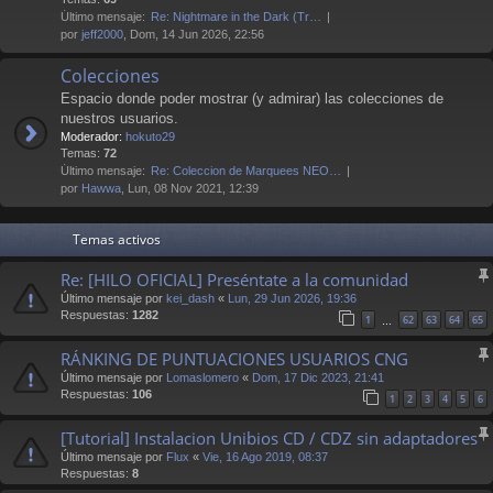
Último mensaje:
Re: Nightmare in the Dark (Tr…
por
jeff2000
, Dom, 14 Jun 2026, 22:56
Colecciones
Espacio donde poder mostrar (y admirar) las colecciones de
nuestros usuarios.
Moderador:
hokuto29
Temas:
72
Último mensaje:
Re: Coleccion de Marquees NEO…
por
Hawwa
, Lun, 08 Nov 2021, 12:39
Temas activos
Re: [HILO OFICIAL] Preséntate a la comunidad
Último mensaje por
kei_dash
«
Lun, 29 Jun 2026, 19:36
Respuestas:
1282
1
62
63
64
65
…
RÁNKING DE PUNTUACIONES USUARIOS CNG
Último mensaje por
Lomaslomero
«
Dom, 17 Dic 2023, 21:41
Respuestas:
106
1
2
3
4
5
6
[Tutorial] Instalacion Unibios CD / CDZ sin adaptadores
Último mensaje por
Flux
«
Vie, 16 Ago 2019, 08:37
Respuestas:
8