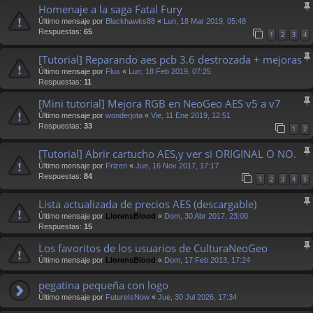
Homenaje a la saga Fatal Fury
Último mensaje por
Blackhawks88
«
Lun, 18 Mar 2019, 05:48
Respuestas:
65
1
2
3
4
[Tutorial] Reparando aes pcb 3.6 destrozada + mejoras
Último mensaje por
Flux
«
Lun, 18 Feb 2019, 07:25
Respuestas:
11
[Mini tutorial] Mejora RGB en NeoGeo AES v5 a v7
Último mensaje por
wonderjota
«
Vie, 11 Ene 2019, 12:51
Respuestas:
33
1
2
[Tutorial] Abrir cartucho AES,y ver si ORIGINAL O NO.
Último mensaje por
Frizen
«
Jue, 16 Nov 2017, 17:17
Respuestas:
84
1
2
3
4
5
Lista actualizada de precios AES (descargable)
Último mensaje por
LlorensBlood
«
Dom, 30 Abr 2017, 23:00
Respuestas:
15
Los favoritos de los usuarios de CulturaNeoGeo
Último mensaje por
LlorensBlood
«
Dom, 17 Feb 2013, 17:24
pegatina pequeña con logo
Último mensaje por
FutureIsNow
«
Jue, 30 Jul 2026, 17:34