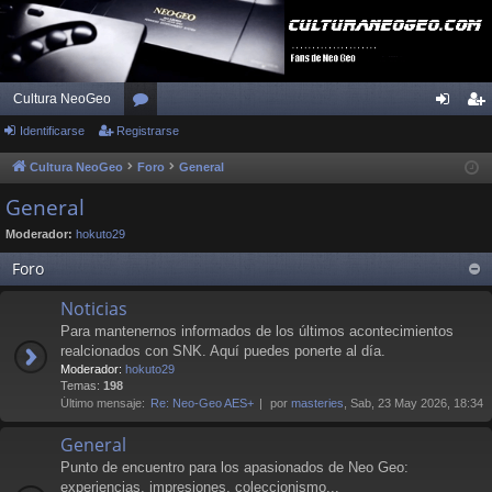
Cultura NeoGeo
Identificarse
Registrarse
or
de
eg
os
nti
ist
Cultura NeoGeo
Foro
General
fic
ra
General
ar
rs
Moderador:
hokuto29
se
e
Foro
Noticias
Para mantenernos informados de los últimos acontecimientos
realcionados con SNK. Aquí puedes ponerte al día.
Moderador:
hokuto29
Temas:
198
Último mensaje:
Re: Neo-Geo AES+
por
masteries
, Sab, 23 May 2026, 18:34
General
Punto de encuentro para los apasionados de Neo Geo:
experiencias, impresiones, coleccionismo...