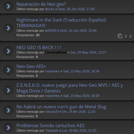
Reparación de Neo geo?
Último mensaje por
illoxXx
«
Dom, 28 Jun 2026, 17:00
Nightmare in the Dark (Traducción Español)
TERMINADA!!!
Último mensaje por
jeff2000
«
Dom, 14 Jun 2026, 22:56
Respuestas:
20
1
2
NEO GEO IS BACK ! ! !
Último mensaje por
LlorensBlood
«
Jue, 28 May 2026, 13:27
Respuestas:
9
Neo-Geo AES+
Último mensaje por
masteries
«
Sab, 23 May 2026, 18:34
Respuestas:
2
Z.E.N.E.K.O. nuevo juego para Neo Geo MVS / AES y
Mega Drive / Genesis
Último mensaje por
masteries
«
Sab, 23 May 2026, 18:29
No habrá un nuevo run'n gun de Metal Slug
Último mensaje por
hokuto29
«
Vie, 24 Abr 2026, 11:55
Respuestas:
5
Problemas Sonido cartuchos AES
Último mensaje por
Toniaado
«
Lun, 20 Abr 2026, 21:53