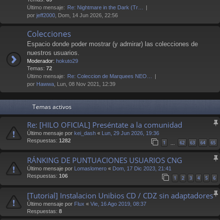
Último mensaje:
Re: Nightmare in the Dark (Tr…
por
jeff2000
, Dom, 14 Jun 2026, 22:56
Colecciones
Espacio donde poder mostrar (y admirar) las colecciones de
nuestros usuarios.
Moderador:
hokuto29
Temas:
72
Último mensaje:
Re: Coleccion de Marquees NEO…
por
Hawwa
, Lun, 08 Nov 2021, 12:39
Temas activos
Re: [HILO OFICIAL] Preséntate a la comunidad
Último mensaje por
kei_dash
«
Lun, 29 Jun 2026, 19:36
Respuestas:
1282
1
62
63
64
65
…
RÁNKING DE PUNTUACIONES USUARIOS CNG
Último mensaje por
Lomaslomero
«
Dom, 17 Dic 2023, 21:41
Respuestas:
106
1
2
3
4
5
6
[Tutorial] Instalacion Unibios CD / CDZ sin adaptadores
Último mensaje por
Flux
«
Vie, 16 Ago 2019, 08:37
Respuestas:
8