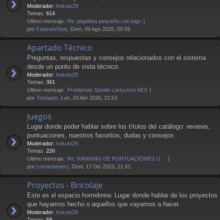
Moderador:
hokuto29
Temas:
614
Último mensaje:
Re: pegatina pequeña con logo
por
FutureIsNow
, Dom, 09 Ago 2026, 09:59
Apartado Técnico
Preguntas, respuestas y consejos relacionados con el sistema
desde un punto de vista técnico.
Moderador:
hokuto29
Temas:
361
Último mensaje:
Problemas Sonido cartuchos AES
por
Toniaado
, Lun, 20 Abr 2026, 21:53
Juegos
Lugar donde poder hablar sobre los títulos del catálogo: reviews,
puntuaciones, nuestros favoritos, dudas y consejos.
Moderador:
hokuto29
Temas:
220
Último mensaje:
Re: RÁNKING DE PUNTUACIONES U…
por
Lomaslomero
, Dom, 17 Dic 2023, 21:41
Proyectos - Bricolaje
Este es el espacio homebrew. Lugar donde hablar de los proyectos
que hayamos hecho o aquellos que vayamos a hacer.
Moderador:
hokuto29
Temas:
69