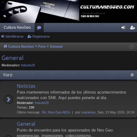
Cultura NeoGeo
Identificarse
Registrarse
or
de
eg
os
nti
ist
Cultura NeoGeo
Foro
General
fic
ra
General
ar
rs
Moderador:
hokuto29
se
e
Foro
Noticias
Para mantenernos informados de los últimos acontecimientos
realcionados con SNK. Aquí puedes ponerte al día.
Moderador:
hokuto29
Temas:
198
Último mensaje:
Re: Neo-Geo AES+
por
masteries
, Sab, 23 May 2026, 18:34
General
Punto de encuentro para los apasionados de Neo Geo:
experiencias, impresiones, coleccionismo...