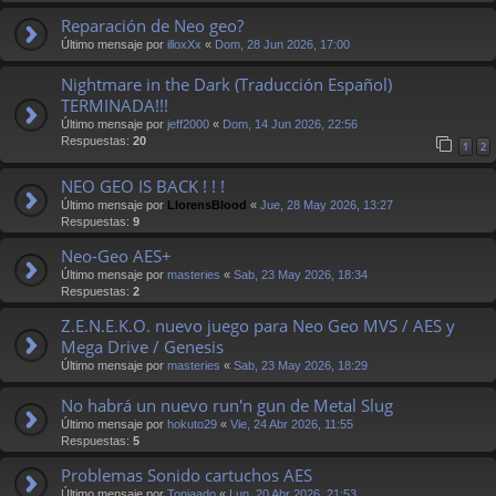
Reparación de Neo geo?
Último mensaje por
illoxXx
«
Dom, 28 Jun 2026, 17:00
Nightmare in the Dark (Traducción Español)
TERMINADA!!!
Último mensaje por
jeff2000
«
Dom, 14 Jun 2026, 22:56
Respuestas:
20
1
2
NEO GEO IS BACK ! ! !
Último mensaje por
LlorensBlood
«
Jue, 28 May 2026, 13:27
Respuestas:
9
Neo-Geo AES+
Último mensaje por
masteries
«
Sab, 23 May 2026, 18:34
Respuestas:
2
Z.E.N.E.K.O. nuevo juego para Neo Geo MVS / AES y
Mega Drive / Genesis
Último mensaje por
masteries
«
Sab, 23 May 2026, 18:29
No habrá un nuevo run'n gun de Metal Slug
Último mensaje por
hokuto29
«
Vie, 24 Abr 2026, 11:55
Respuestas:
5
Problemas Sonido cartuchos AES
Último mensaje por
Toniaado
«
Lun, 20 Abr 2026, 21:53