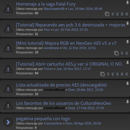
Homenaje a la saga Fatal Fury
Último mensaje por
Blackhawks88
«
Lun, 18 Mar 2019, 05:48
Respuestas:
65
1
2
3
4
[Tutorial] Reparando aes pcb 3.6 destrozada + mejoras
Último mensaje por
Flux
«
Lun, 18 Feb 2019, 07:25
Respuestas:
11
[Mini tutorial] Mejora RGB en NeoGeo AES v5 a v7
Último mensaje por
wonderjota
«
Vie, 11 Ene 2019, 12:51
Respuestas:
33
1
2
[Tutorial] Abrir cartucho AES,y ver si ORIGINAL O NO.
Último mensaje por
Frizen
«
Jue, 16 Nov 2017, 17:17
Respuestas:
84
1
2
3
4
5
Lista actualizada de precios AES (descargable)
Último mensaje por
LlorensBlood
«
Dom, 30 Abr 2017, 23:00
Respuestas:
15
Los favoritos de los usuarios de CulturaNeoGeo
Último mensaje por
LlorensBlood
«
Dom, 17 Feb 2013, 17:24
pegatina pequeña con logo
Último mensaje por
FutureIsNow
«
Dom, 09 Ago 2026, 09:59
Respuestas:
9